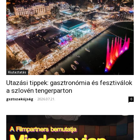
Kiutaztatás
Utazási tippek: gasztronómia és fesztiválok
a szlovén tengerparton
gsztszakújság
-
2026.07.21.
0