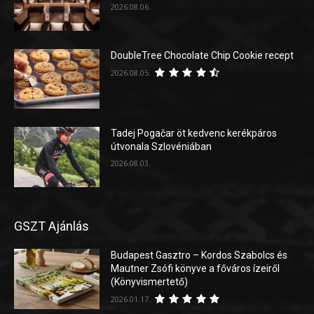
2026.08.06.
DoubleTree Chocolate Chip Cookie recept
2026.08.05.
Tadej Pogačar öt kedvenc kerékpáros
útvonala Szlovéniában
2026.08.03.
GSZT Ajánlás
Budapest Gasztro – Kordos Szabolcs és
Mautner Zsófi könyve a főváros ízeiről
(Könyvismertető)
2026.01.17.