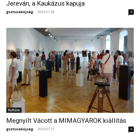
Jereván, a Kaukázus kapuja
gsztszakújság
-
2026.07.28.
0
Kultúra
Megnyílt Vácott a MIMAGYAROK kiállítás
gsztszakújság
-
2026.07.27.
0