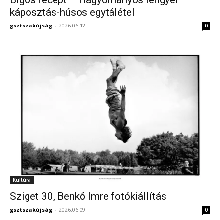
Bigos recept – Hagyományos lengyel
káposztás-húsos egytálétel
gsztszakújság
-
2026.06.12.
0
Kultúra
Sziget 30, Benkő Imre fotókiállítás
gsztszakújság
-
2026.06.09.
0