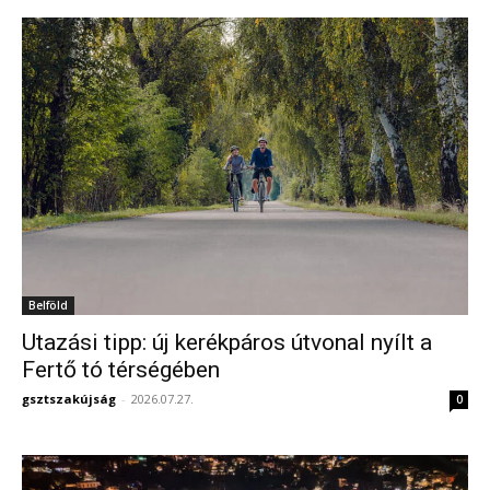
Belföld
Utazási tipp: új kerékpáros útvonal nyílt a
Fertő tó térségében
gsztszakújság
-
2026.07.27.
0