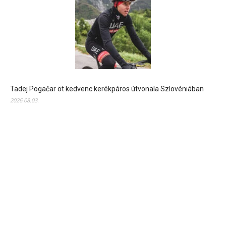
Tadej Pogačar öt kedvenc kerékpáros útvonala Szlovéniában
2026.08.03.