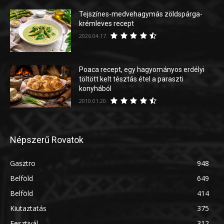
Tejszínes-medvehagymás zöldspárga-
krémleves recept
2026.04.17.
Poaca recept, egy hagyományos erdélyi
töltött kelt tésztás étel a paraszti
konyhából
2010.01.20.
Népszerű Rovatok
Gasztro
948
Belföld
649
Belföld
414
Kiutaztatás
375
Fesztivál
312