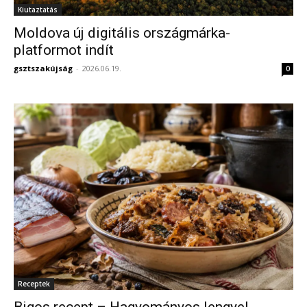
Kiutaztatás
Moldova új digitális országmárka-
platformot indít
gsztszakújság
-
2026.06.19.
0
Receptek