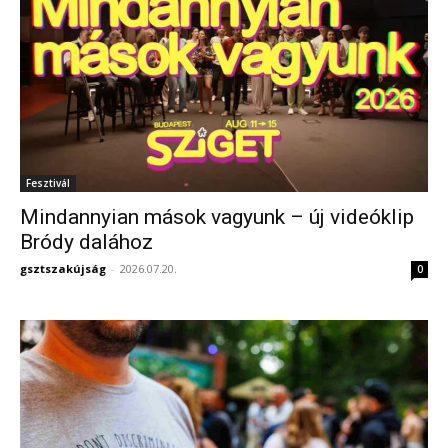
Fesztivál
Mindannyian mások vagyunk – új videóklip
Bródy dalához
gsztszakújság
-
2026.07.20.
0