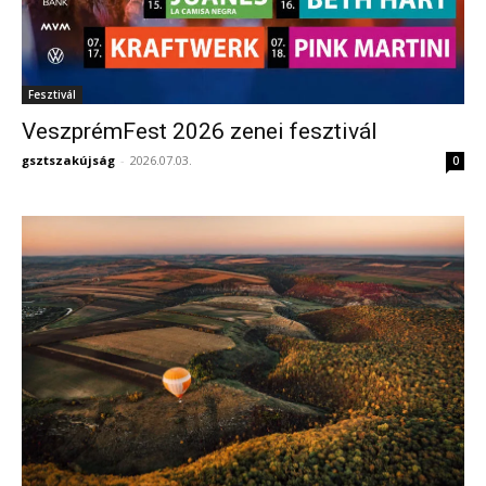
Fesztivál
VeszprémFest 2026 zenei fesztivál
gsztszakújság
-
2026.07.03.
0