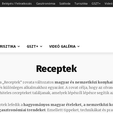
Belépés / Feliratkozás
Gasztronómia
Szálloda
Turisztika
GSZT+
Videó 
RISZTIKA
GSZT+
VIDEÓ GALÉRIA
Receptek
 „Receptek” rovata változatos
magyar és nemzetközi konyha
s különleges alkalmakhoz egyaránt. A rovat célja, hogy az olva
 hiteles recepteket találjanak, amelyek lépésről lépésre segítik az
ptek lefedik a
hagyományos magyar ételeket, a nemzetközi ko
gasztronómiai trendeket
. Emellett tippeket, technikákat és pra