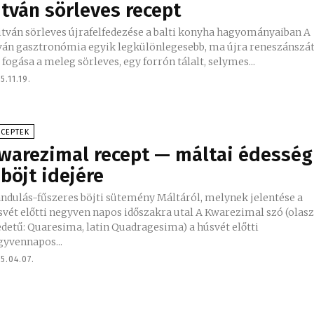
itván sörleves recept
litván sörleves újrafelfedezése a balti konyha hagyományaiban A
tván gasztronómia egyik legkülönlegesebb, ma újra reneszánszá
 fogása a meleg sörleves, egy forrón tálalt, selymes...
5.11.19.
ECEPTEK
warezimal recept — máltai édesség
 böjt idejére
ndulás-fűszeres böjti sütemény Máltáról, melynek jelentése a
ét előtti negyven napos időszakra utal A Kwarezimal szó (olasz
edetű: Quaresima, latin Quadragesima) a húsvét előtti
gyvennapos...
5.04.07.