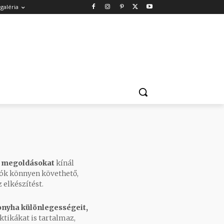
galéria
i megoldásokat
kínál
sók könnyen követhető,
 elkészítést.
nyha különlegességeit,
ktikákat is tartalmaz,