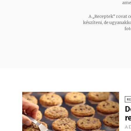
amel
A „Receptek” rovat c
készíteni, de ugyanakko
fo
R
D
r
A 