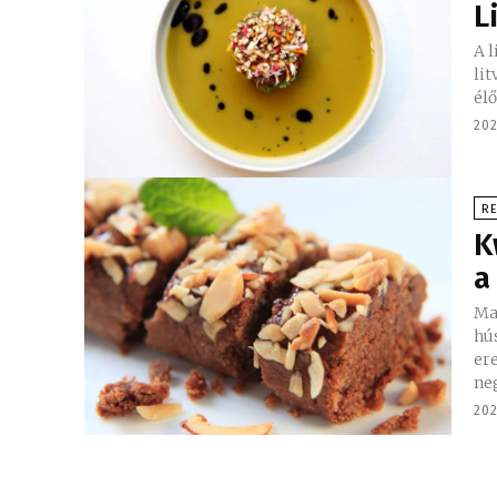
L
A 
li
élő
202
R
K
a
Ma
húsv
er
ne
202