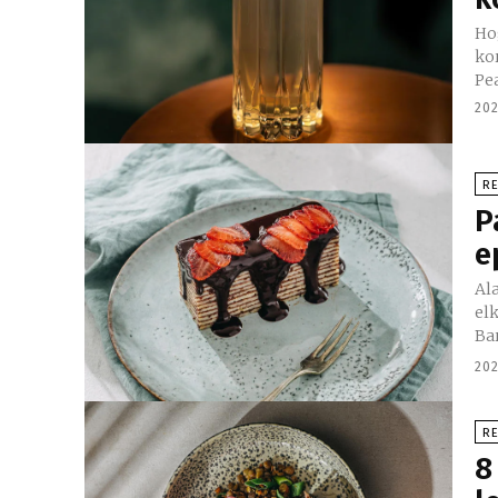
Ho
kor
Pe
202
R
P
e
Al
elkés
Bar
202
R
8