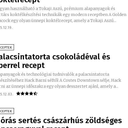
gyan használható a Tokaji Aszú, prémium alapanyagok és
társ koktélkészítési technikák egy modern receptben A Golden
acock egy olyan ünnepi koktélrecept, amely a Tokaji Aszú...
5.12.19.
ECEPTEK
alacsintatorta csokoládéval és
perrel recept
apanyagok és technológiai tudnivalók a palacsintatorta
zítéséhez Hack Barni séftől A Costes Downtown séfje, Hack
ni az ünnepi időszakra egy olyan desszertet ajánl, amely a...
5.12.03.
ECEPTEK
 órás sertés császárhús zöldséges