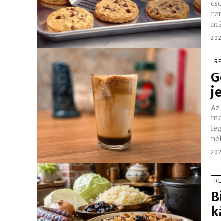
cso
re
má
202
R
G
j
Az
meghódí
le
nél
202
R
B
k