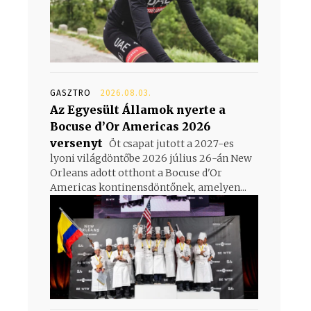
GASZTRO
2026.08.03.
Az Egyesült Államok nyerte a
Bocuse d’Or Americas 2026
versenyt
Öt csapat jutott a 2027-es
lyoni világdöntőbe 2026 július 26-án New
Orleans adott otthont a Bocuse d'Or
Americas kontinensdöntőnek, amelyen...