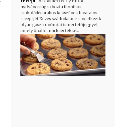
recept
A DoubleTree by Hilton
nyilvánosságra hozta ikonikus
csokoládédarabos kekszének hivatalos
receptjét Kevés szállodalánc rendelkezik
olyan gasztronómiai ismertetőjeggyel,
amely önálló márkaértékké...
- Advertisement -