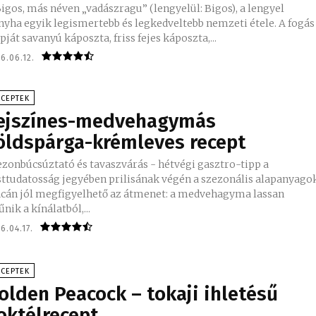
Bigos, más néven „vadászragu” (lengyelül: Bigos), a lengyel
nyha egyik legismertebb és legkedveltebb nemzeti étele. A fogás
pját savanyú káposzta, friss fejes káposzta,...
6.06.12.
ECEPTEK
ejszínes-medvehagymás
öldspárga-krémleves recept
ezonbúcsúztató és tavaszvárás - hétvégi gasztro-tipp a
atosság jegyében prilisának végén a szezonális alapanyagok
acán jól megfigyelhető az átmenet: a medvehagyma lassan
űnik a kínálatból,...
6.04.17.
ECEPTEK
olden Peacock – tokaji ihletésű
oktélrecept