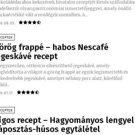
koládédarabos kekszének hivatalos receptjét Kevés szállodalánc
ndelkezik olyan gasztronómiai ismertetőjeggyel, amely önálló
rkaértékké vált a vendégek szemében. A...
6.08.05.
ECEPTEK
örög frappé – habos Nescafé
egeskávé recept
 egyszerűen, otthon is elkészíthető jegeskávé, amely
totta a világot A görög frappé az egyik legismertebb és
gkedveltebb jegeskávé, amelyet néhány perc alatt, kávéfőző
kül...
6.07.17.
ECEPTEK
igos recept – Hagyományos lengyel
áposztás-húsos egytálétel