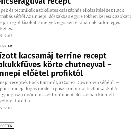
encseraguval recept
ppek és technikák a tökéletes császárhús elkészítéséhez Hack
től Az ünnepi időszakban egyre többen keresik azokat a
ceptmegoldásokat, amelyek egyszerre kínálnak különleges
ket és...
5.12.03.
ECEPTEK
ízott kacsamáj terrine recept
akukkfüves körte chutneyval –
nnepi előétel profiktól
nepi receptek Hack Barnitól, a Costes Downtown séfjétől –
egáns ünnepi fogás modern gasztronómiai technikákkal A
gyar gasztronómiai szektor ünnepi időszakban kiemelt
yelmet fordít a...
5.12.03.
ECEPTEK