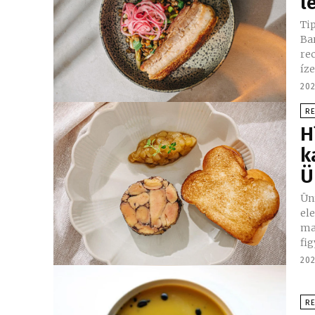
l
Ti
Barnabás séf
re
íze
202
R
H
k
Ü
Ün
el
ma
fig
202
R