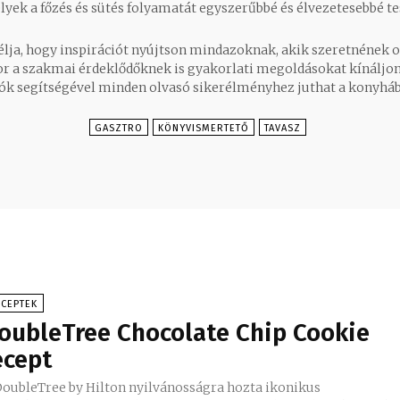
yek a főzés és sütés folyamatát egyszerűbbé és élvezetesebbé te
élja, hogy inspirációt nyújtson mindazoknak, akik szeretnének 
r a szakmai érdeklődőknek is gyakorlati megoldásokat kínáljon.
tók segítségével minden olvasó sikerélményhez juthat a konyháb
GASZTRO
KÖNYVISMERTETŐ
TAVASZ
ECEPTEK
oubleTree Chocolate Chip Cookie
ecept
DoubleTree by Hilton nyilvánosságra hozta ikonikus