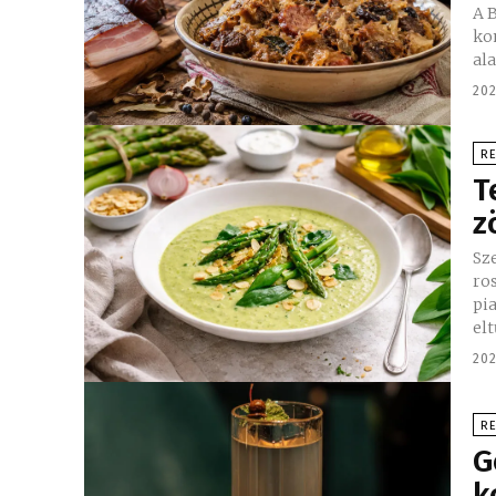
A 
ko
ala
202
R
T
z
Sz
rosttud
pi
elt
202
R
G
k