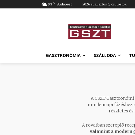
C
2026 augusztus 6, csütörtök
6.1
Budapest
GASZTRONÓMIA
SZÁLLODA
TU
A GSZT Gasztronómia
mindennapi főzéshez é
részletes és
A rovatban szereplő rece
valamint a modern 