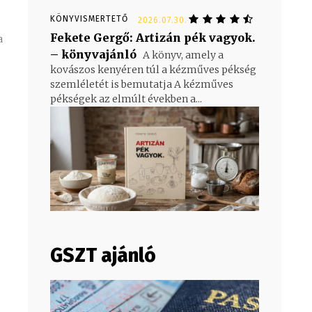
KÖNYVISMERTETŐ
2026.07.30.
Fekete Gergő: Artizán pék vagyok.
– könyvajánló
A könyv, amely a
kovászos kenyéren túl a kézműves pékség
szemléletét is bemutatja A kézműves
pékségek az elmúlt években a...
GSZT ajánló