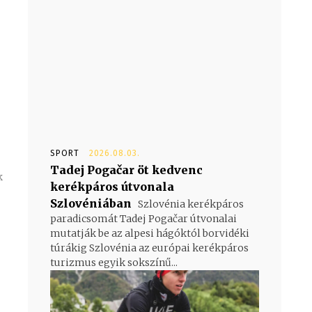
SPORT
2026.08.03.
Tadej Pogačar öt kedvenc
kerékpáros útvonala
Szlovéniában
Szlovénia kerékpáros
paradicsomát Tadej Pogačar útvonalai
mutatják be az alpesi hágóktól borvidéki
túrákig Szlovénia az európai kerékpáros
turizmus egyik sokszínű...