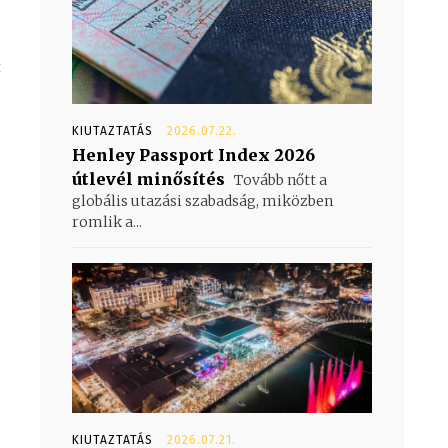
t
KIUTAZTATÁS
2026.07.22.
Henley Passport Index 2026
útlevél minősítés
Tovább nőtt a
globális utazási szabadság, miközben
romlik a...
KIUTAZTATÁS
2026.07.21.