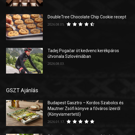
DoubleTree Chocolate Chip Cookie recept
2026.08.05.
Tadej Pogačar öt kedvenc kerékpáros
útvonala Szlovéniában
2026.08.03.
GSZT Ajánlás
Budapest Gasztro – Kordos Szabolcs és
Mautner Zsófi könyve a főváros ízeiről
(Könyvismertető)
2026.01.17.