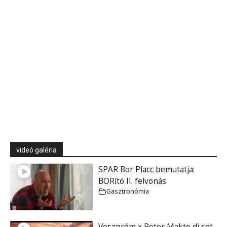
videó galéria
SPAR Bor Placc bemutatja:
BORító II. felvonás
Gasztronómia
Veszprém x Peter Makto dj set