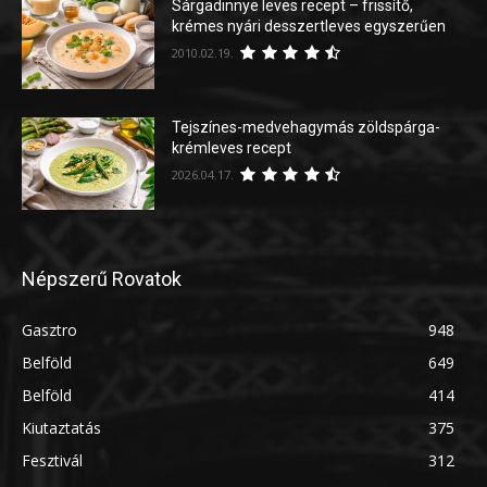
Sárgadinnye leves recept – frissítő,
krémes nyári desszertleves egyszerűen
2010.02.19.
Tejszínes-medvehagymás zöldspárga-
krémleves recept
2026.04.17.
Népszerű Rovatok
Gasztro
948
Belföld
649
Belföld
414
Kiutaztatás
375
Fesztivál
312