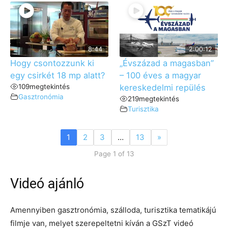
8:44
2:00:12
Hogy csontozzunk ki
„Évszázad a magasban”
egy csirkét 18 mp alatt?
– 100 éves a magyar
109
megtekintés
kereskedelmi repülés
Gasztronómia
219
megtekintés
Turisztika
1
2
3
…
13
»
Page 1 of 13
Videó ajánló
Amennyiben gasztronómia, szálloda, turisztika tematikájú
filmje van, melyet szerepeltetni kíván a GSzT videó