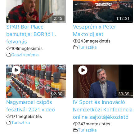
2:45
1:12:31
SPAR Bor Placc
Veszprém x Peter
bemutatja: BORító II.
Makto dj set
felvonás
243
megtekintés
Turisztika
108
megtekintés
Gasztronómia
2:30
39:39
Nagymarosi csípős
IV Sport és Innováció
fesztivál 2021 video
Nemzetközi Konferencia
171
megtekintés
online sajtótájékoztató
Turisztika
247
megtekintés
Turisztika