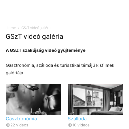
Home
GSzT videó galéria
GSzT videó galéria
A GSZT szakújság videó gyüjteménye
Gasztronómia, szálloda és turisztikai témájú kisfilmek
galériája
Gasztronómia
Szálloda
22 videos
10 videos