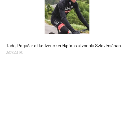
Tadej Pogačar öt kedvenc kerékpáros útvonala Szlovéniában
2026.08.03.