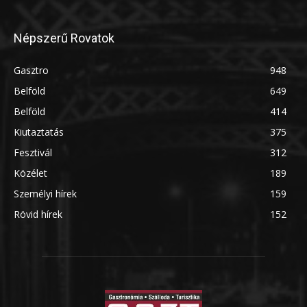
Népszerű Rovatok
Gasztro
948
Belföld
649
Belföld
414
Kiutaztatás
375
Fesztivál
312
Közélet
189
Személyi hírek
159
Rövid hírek
152