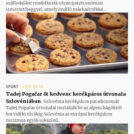
szállodalánc rendelkezik olyan gasztronómiai
ismertetőjeggyel, amely önálló márkaértékké...
SPORT
2026.08.03.
Tadej Pogačar öt kedvenc kerékpáros útvonala
Szlovéniában
Szlovénia kerékpáros paradicsomát
Tadej Pogačar útvonalai mutatják be az alpesi hágóktól
borvidéki túrákig Szlovénia az európai kerékpáros
turizmus egyik sokszínű...