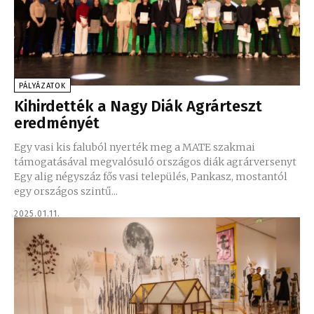
PÁLYÁZATOK
Kihirdették a Nagy Diák Agrárteszt
eredményét
Egy vasi kis faluból nyerték meg a MATE szakmai
támogatásával megvalósuló országos diák agrárversenyt
Egy alig négyszáz fős vasi település, Pankasz, mostantól
egy országos szintű...
2025.01.11.