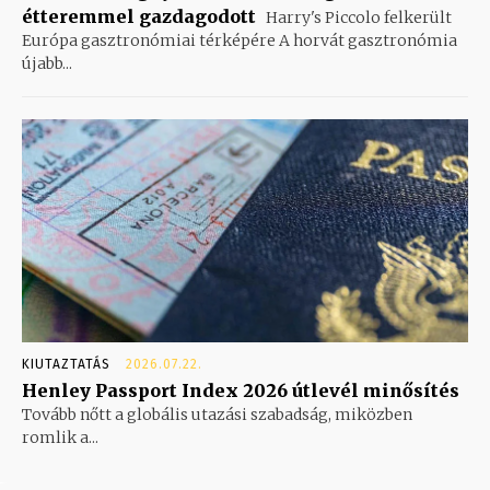
étteremmel gazdagodott
Harry's Piccolo felkerült
Európa gasztronómiai térképére A horvát gasztronómia
újabb...
KIUTAZTATÁS
2026.07.22.
Henley Passport Index 2026 útlevél minősítés
Tovább nőtt a globális utazási szabadság, miközben
romlik a...