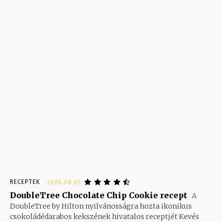
- Advertisement -
RECEPTEK
2026.08.05.
DoubleTree Chocolate Chip Cookie recept
A
DoubleTree by Hilton nyilvánosságra hozta ikonikus
csokoládédarabos kekszének hivatalos receptjét Kevés