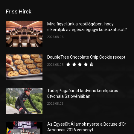
Friss Hírek
Mire figyeljünk a repülőgépen, hogy
elkerüljük az egészségügyi kockázatokat?
2026.08.06.
DoubleTree Chocolate Chip Cookie recept
2026.08.05.
Tadej Pogačar öt kedvenc kerékpáros
útvonala Szlovéniában
2026.08.03.
Az Egyesült Államok nyerte a Bocuse d’Or
Americas 2026 versenyt