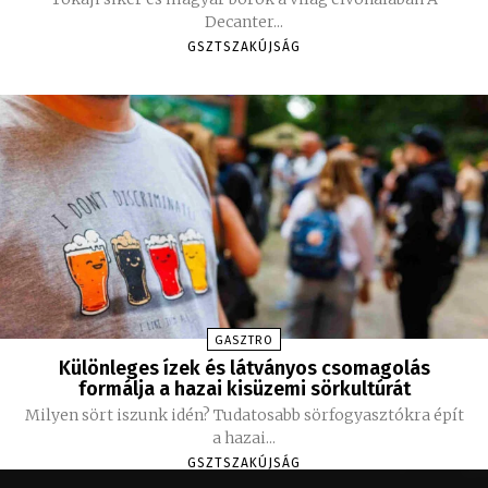
Decanter...
GSZTSZAKÚJSÁG
GASZTRO
Különleges ízek és látványos csomagolás
formálja a hazai kisüzemi sörkultúrát
Milyen sört iszunk idén? Tudatosabb sörfogyasztókra épít
a hazai...
GSZTSZAKÚJSÁG