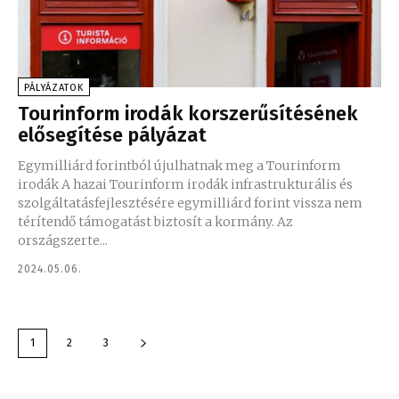
PÁLYÁZATOK
Tourinform irodák korszerűsítésének
elősegítése pályázat
Egymilliárd forintból újulhatnak meg a Tourinform
irodák A hazai Tourinform irodák infrastrukturális és
szolgáltatásfejlesztésére egymilliárd forint vissza nem
térítendő támogatást biztosít a kormány. Az
országszerte...
2024.05.06.
1
2
3