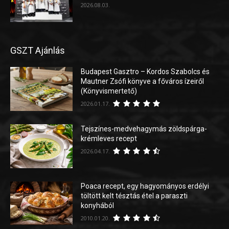
2026.08.03.
GSZT Ajánlás
Budapest Gasztro – Kordos Szabolcs és
Mautner Zsófi könyve a főváros ízeiről
(Könyvismertető)
2026.01.17.
Tejszínes-medvehagymás zöldspárga-
krémleves recept
2026.04.17.
Poaca recept, egy hagyományos erdélyi
töltött kelt tésztás étel a paraszti
konyhából
2010.01.20.