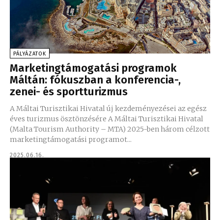
PÁLYÁZATOK
Marketingtámogatási programok
Máltán: fókuszban a konferencia-,
zenei- és sportturizmus
A Máltai Turisztikai Hivatal új kezdeményezései az egész
éves turizmus ösztönzésére A Máltai Turisztikai Hivatal
(Malta Tourism Authority – MTA) 2025-ben három célzott
marketingtámogatási programot...
2025.06.16.