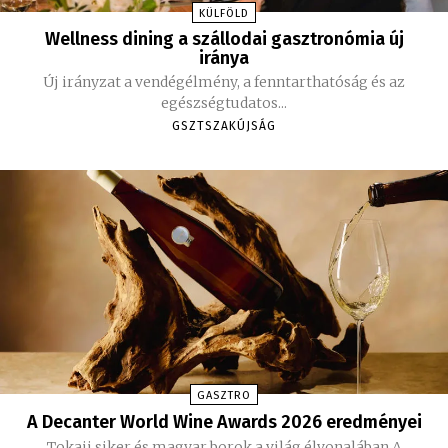
KÜLFÖLD
Wellness dining a szállodai gasztronómia új
iránya
Új irányzat a vendégélmény, a fenntarthatóság és az
egészségtudatos...
GSZTSZAKÚJSÁG
GASZTRO
A Decanter World Wine Awards 2026 eredményei
Tokaji siker és magyar borok a világ élvonalában A