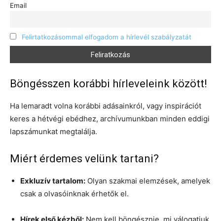
Email
Felirtatkozásommal elfogadom a hírlevél szabályzatát
Böngésszen korábbi hírleveleink között!
Ha lemaradt volna korábbi adásainkról, vagy inspirációt
keres a hétvégi ebédhez, archívumunkban minden eddigi
lapszámunkat megtalálja.
Miért érdemes velünk tartani?
Exkluzív tartalom:
Olyan szakmai elemzések, amelyek
csak a olvasóinknak érhetők el.
Hírek első kézből:
Nem kell böngésznie, mi válogatjuk