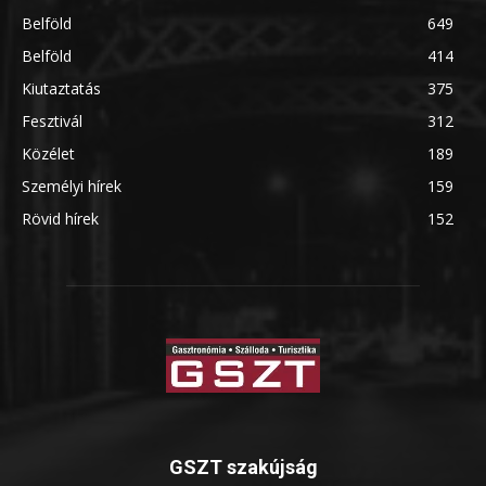
Belföld
649
Belföld
414
Kiutaztatás
375
Fesztivál
312
Közélet
189
Személyi hírek
159
Rövid hírek
152
GSZT szakújság