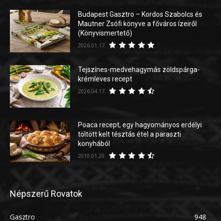
Budapest Gasztro – Kordos Szabolcs és
Mautner Zsófi könyve a főváros ízeiről
(Könyvismertető)
2026.01.17.
Tejszínes-medvehagymás zöldspárga-
krémleves recept
2026.04.17.
Poaca recept, egy hagyományos erdélyi
töltött kelt tésztás étel a paraszti
konyhából
2010.01.20.
Népszerű Rovatok
Gasztro
948