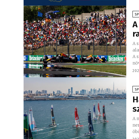
S
A
r
A 
al
A 
nö
202
S
H
s
A 
nemzet
öb