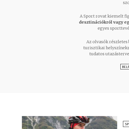
szo
A Sport rovat kiemelt fi
desztinációkról vagy e
egyes sporttevé
Az olvasók részletes
turisztikai helyszínekr
tudatos utazásterve
BEL
S