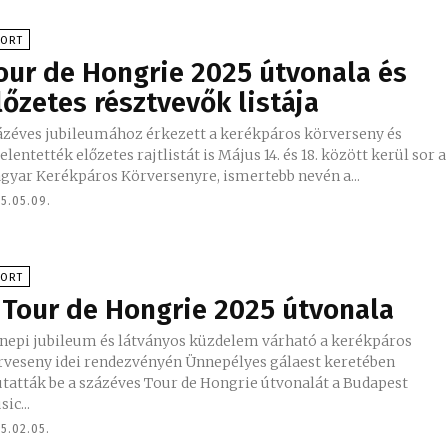
PORT
our de Hongrie 2025 útvonala és
lőzetes résztvevők listája
ázéves jubileumához érkezett a kerékpáros körverseny és
ntették előzetes rajtlistát is Május 14. és 18. között kerül sor a
gyar Kerékpáros Körversenyre, ismertebb nevén a...
5.05.09.
PORT
 Tour de Hongrie 2025 útvonala
nepi jubileum és látványos küzdelem várható a kerékpáros
seny idei rendezvényén Ünnepélyes gálaest keretében
tatták be a százéves Tour de Hongrie útvonalát a Budapest
ic...
5.02.05.