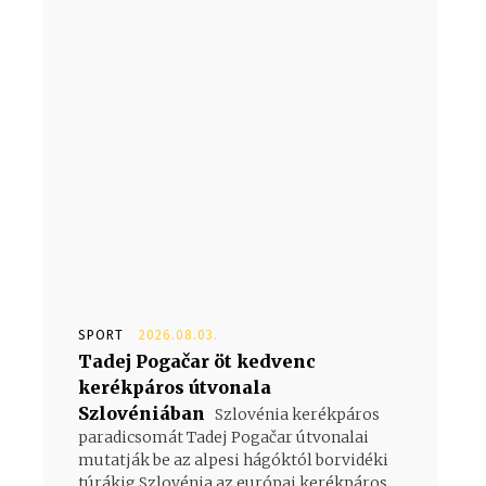
SPORT
2026.08.03.
Tadej Pogačar öt kedvenc
kerékpáros útvonala
Szlovéniában
Szlovénia kerékpáros
paradicsomát Tadej Pogačar útvonalai
mutatják be az alpesi hágóktól borvidéki
túrákig Szlovénia az európai kerékpáros