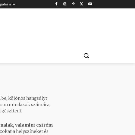
galéria
a be, különös hangsúlyt
újtson mindazok számára,
egészíteni.
vonalak, valamint extrém
zokat a helyszíneket és