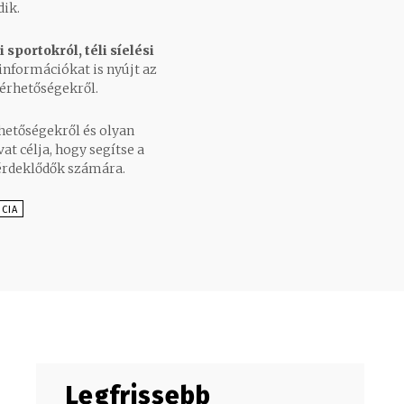
dik.
i sportokról, téli síelési
 információkat is nyújt az
lérhetőségekről.
hetőségekről és olyan
at célja, hogy segítse a
 érdeklődők számára.
CIA
Legfrissebb