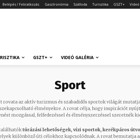
Belépés / Feliratkozás
Gasztronómia
Szálloda
Turisztika
GSZT+
Videó 
RISZTIKA
GSZT+
VIDEÓ GALÉRIA
Sport
 rovata az aktív turizmus és szabadidős sportok világát mutatj
sszekapcsolható élményekre. A rovat célja, hogy inspirációt ny
enést mozgással, felfedezéssel és élményszerzéssel szeretnék ki
találhatók
túrázási lehetőségek, vízi sportok, kerékpáros út
elyek különböző úti célokhoz kapcsolódnak. A rovat bemutatja a