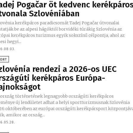
adej Pogačar öt kedvenc kerékpáro
tvonala Szlovéniában
lovénia kerékpáros paradicsomát Tadej Pogačar útvonalai
atják be az alpesi hágóktól borvidéki túrákig Szlovénia az
rópai kerékpáros turizmus egyik sokszínű célpontja, ahol az
esi hegyi...
6.08.03.
PORT
zlovénia rendezi a 2026-os UEC
rszágúti kerékpáros Európa-
ajnokságot
 ország történetének legnagyobb országúti kerékpáros
ménye új lendületet adhat a helyi sportturizmusnak Szlovénia
26 októberében az európai országúti kerékpársport központjáv
ik, amikor az ország...
6.05.28.