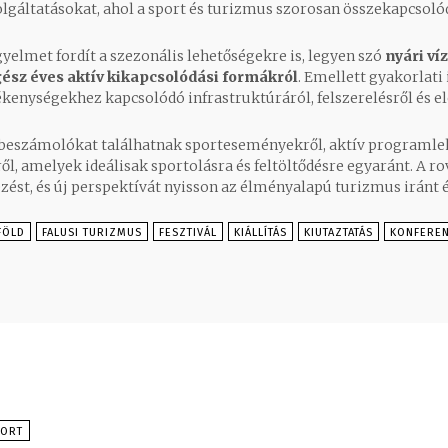
lgáltatásokat, ahol a sport és turizmus szorosan összekapcsoló
gyelmet fordít a szezonális lehetőségekre is, legyen szó
nyári víz
gész éves aktív kikapcsolódási formákról
. Emellett gyakorlati
kenységekhez kapcsolódó infrastruktúráról, felszerelésről és e
 beszámolókat találhatnak sporteseményekről, aktív programle
ől, amelyek ideálisak sportolásra és feltöltődésre egyaránt. A rov
zést, és új perspektívát nyisson az élményalapú turizmus iránt
FÖLD
FALUSI TURIZMUS
FESZTIVÁL
KIÁLLÍTÁS
KIUTAZTATÁS
KONFEREN
PORT