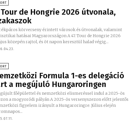
PORT
 Tour de Hongrie 2026 útvonala,
zakaszok
rékpáros körverseny érintett városok és útvonalak, valamint
sztikai hatásai Magyarországon A 47. Tour de Hongrie 2026
us közepén rajtol, és öt napon keresztül halad végig...
6.04.23.
PORT
emzetközi Formula 1-es delegáció
árt a megújuló Hungaroringen
gújult főépülettel és nemzetközi elismeréssel indul a 2025-ös
 a mogyoródi pályán A 2025-ös versenyszezon előtt jelentős
mzetközi figyelem irányult a Hungaroringre. Július elején
romnapos...
5.07.11.