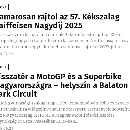
PORT
amarosan rajtol az 57. Kékszalag
aiffeisen Nagydíj 2025
bb száz vitorláshajó indul útnak Balatonfüredről július 10-én
pa legnagyobb tókerülő vitorlásversenyén A vitorlássport és a
atoni turizmus egyik kiemelt eseménye rajtol el 2025. július...
5.07.03.
PORT
isszatér a MotoGP és a Superbike
agyarországra – helyszín a Balaton
ark Circuit
S gyorsasági szakági nap a BPC versenypályán Több évtizedes
ünet után újra világszínvonalú motorsport-események helyszín
sz Magyarország. A HUMDA Magyar Mobilitás-fejlesztési
ynökség Zrt. szervezésében 2025-ben...
5.06.29.