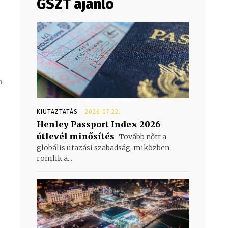
GSZT ajánló
-
n
KIUTAZTATÁS
2026.07.22.
Henley Passport Index 2026
útlevél minősítés
Tovább nőtt a
globális utazási szabadság, miközben
romlik a...