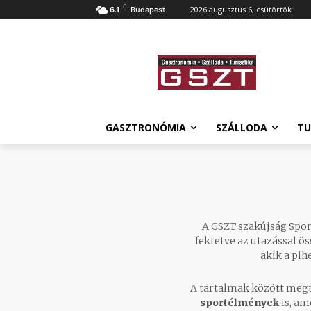
C
2026 augusztus 6, csütörtök
6.1
Budapest
GASZTRONÓMIA
SZÁLLODA
TU
A GSZT szakújság Sport
fektetve az utazással ö
akik a pih
A tartalmak között meg
sportélmények
is, am