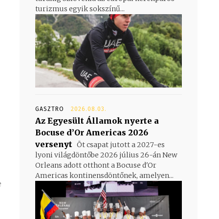
turizmus egyik sokszínű...
GASZTRO
2026.08.03.
Az Egyesült Államok nyerte a
Bocuse d’Or Americas 2026
versenyt
Öt csapat jutott a 2027-es
lyoni világdöntőbe 2026 július 26-án New
Orleans adott otthont a Bocuse d'Or
Americas kontinensdöntőnek, amelyen...
e