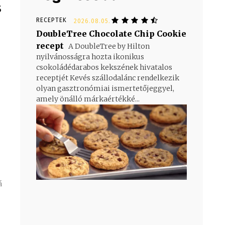
s
RECEPTEK
2026.08.05.
DoubleTree Chocolate Chip Cookie
recept
A DoubleTree by Hilton
nyilvánosságra hozta ikonikus
csokoládédarabos kekszének hivatalos
receptjét Kevés szállodalánc rendelkezik
olyan gasztronómiai ismertetőjeggyel,
amely önálló márkaértékké...
á
- Advertisement -