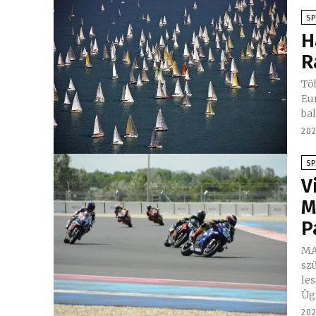
S
H
R
Tö
Euró
bal
202
S
V
M
P
MAM
sz
le
Üg
202