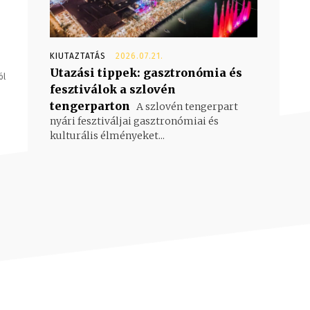
KIUTAZTATÁS
2026.07.21.
Utazási tippek: gasztronómia és
ól
fesztiválok a szlovén
tengerparton
A szlovén tengerpart
nyári fesztiváljai gasztronómiai és
kulturális élményeket...