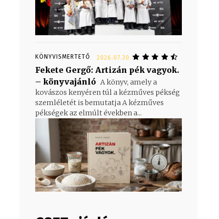
KÖNYVISMERTETŐ
2026.07.30.
Fekete Gergő: Artizán pék vagyok.
– könyvajánló
A könyv, amely a
kovászos kenyéren túl a kézműves pékség
szemléletét is bemutatja A kézműves
pékségek az elmúlt években a...