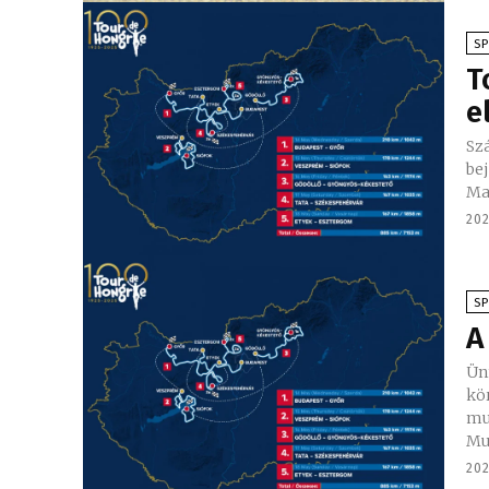
S
T
e
Sz
bejele
Ma
202
S
A
Ün
körve
mu
Mus
202