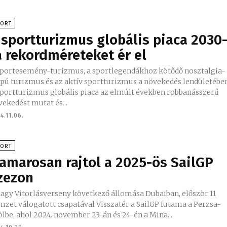
PORT
 sportturizmus globális piaca 2030
a rekordméreteket ér el
sportesemény-turizmus, a sportlegendákhoz kötődő nosztalgia-
apú turizmus és az aktív sportturizmus a növekedés lendületébe
sportturizmus globális piaca az elmúlt években robbanásszerű
vekedést mutat és...
4.11.06.
PORT
amarosan rajtol a 2025-ös SailGP
zezon
nagy Vitorlásverseny következő állomása Dubaiban, először 11
 válogatott csapatával Visszatér a SailGP futama a Perzsa-
ölbe, ahol 2024. november 23-án és 24-én a Mina...