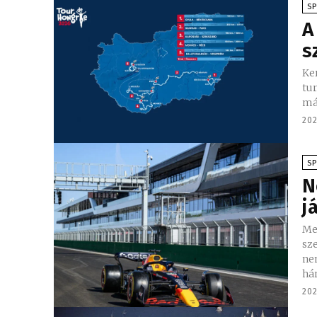
S
A
s
Ke
turi
máj
202
S
N
j
Me
szezon
ne
há
202