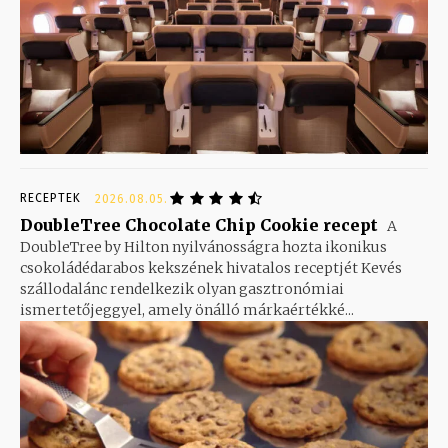
RECEPTEK
2026.08.05.
DoubleTree Chocolate Chip Cookie recept
A
DoubleTree by Hilton nyilvánosságra hozta ikonikus
csokoládédarabos kekszének hivatalos receptjét Kevés
szállodalánc rendelkezik olyan gasztronómiai
ismertetőjeggyel, amely önálló márkaértékké...