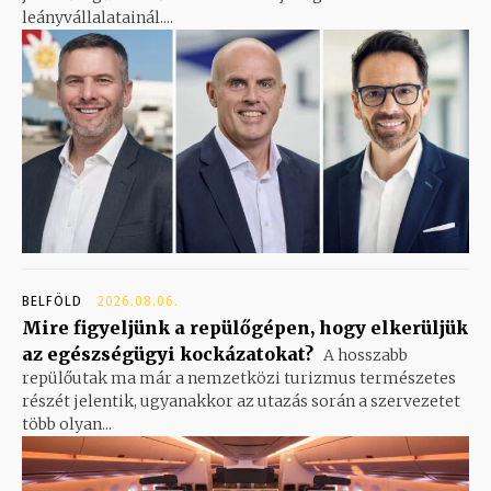
leányvállalatainál....
BELFÖLD
2026.08.06.
Mire figyeljünk a repülőgépen, hogy elkerüljük
az egészségügyi kockázatokat?
A hosszabb
repülőutak ma már a nemzetközi turizmus természetes
részét jelentik, ugyanakkor az utazás során a szervezetet
több olyan...