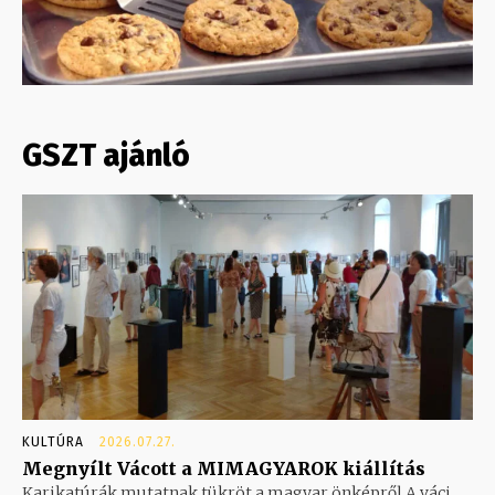
GSZT ajánló
KULTÚRA
2026.07.27.
Megnyílt Vácott a MIMAGYAROK kiállítás
Karikatúrák mutatnak tükröt a magyar önképről A váci