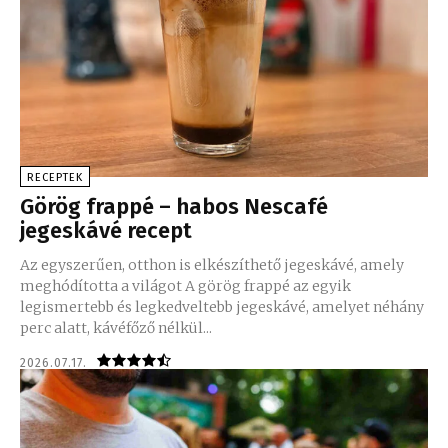
RECEPTEK
Görög frappé – habos Nescafé
jegeskávé recept
Az egyszerűen, otthon is elkészíthető jegeskávé, amely
meghódította a világot A görög frappé az egyik
legismertebb és legkedveltebb jegeskávé, amelyet néhány
perc alatt, kávéfőző nélkül...
2026.07.17.