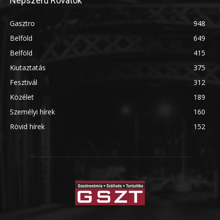
Népszerű Rovatok
Gasztro
948
Belföld
649
Belföld
415
Kiutaztatás
375
Fesztivál
312
Közélet
189
Személyi hírek
160
Rövid hírek
152