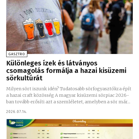
GASZTRO
Különleges ízek és látványos
csomagolás formálja a hazai kisüzemi
sörkultúrát
Milyen sört iszunk idén? Tudatosabb sörfogyasztókra épít
a hazai craft közösség A magyar kisüzemi sörpiac 2026-
ban tovább erősíti azt a szemléletet, amelyben a sör már...
2026.07.14.