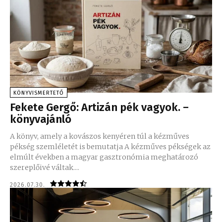
KÖNYVISMERTETŐ
Fekete Gergő: Artizán pék vagyok. –
könyvajánló
A könyv, amely a kovászos kenyéren túl a kézműves
pékség szemléletét is bemutatja A kézműves pékségek az
elmúlt években a magyar gasztronómia meghatározó
szereplőivé váltak....
2026.07.30.