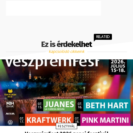
RELATED
Ez is érdekelhet
kapcsolódó cikkeink
FESZTIVÁL