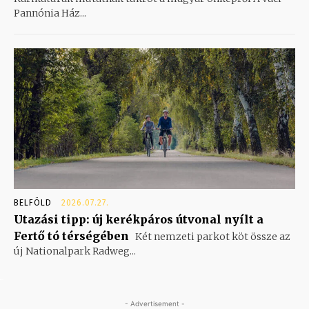
Pannónia Ház...
BELFÖLD
2026.07.27.
Utazási tipp: új kerékpáros útvonal nyílt a
Fertő tó térségében
Két nemzeti parkot köt össze az
új Nationalpark Radweg...
- Advertisement -