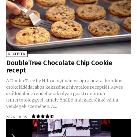
RECEPTEK
DoubleTree Chocolate Chip Cookie
recept
A DoubleTree by Hilton nyilvánosságra hozta ikonikus
csokoládédarabos kekszének hivatalos receptjét Kevés
szállodalánc rendelkezik olyan gasztronómiai
ismertetőjeggyel, amely önálló márkaértékké vált a
vendégek szemében. A...
2026.08.05.