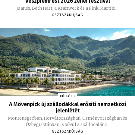
VeszprémFest 2026 zenei fesztivál
Juanes, Beth Hart, a Kraftwerk és a Pink Martini...
GSZTSZAKÚJSÁG
KÜLFÖLD
A Mövenpick új szállodákkal erősíti nemzetközi
jelenlétét
Montenegróban, Horvátországban, Örményországban és
Üzbegisztánban is bővül a szállodalánc...
GSZTSZAKÚJSÁG