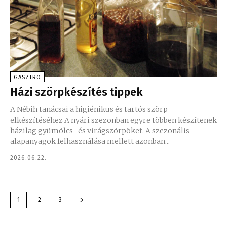
GASZTRO
Házi szörpkészítés tippek
A Nébih tanácsai a higiénikus és tartós szörp
elkészítéséhez A nyári szezonban egyre többen készítenek
házilag gyümölcs- és virágszörpöket. A szezonális
alapanyagok felhasználása mellett azonban...
2026.06.22.
1
2
3