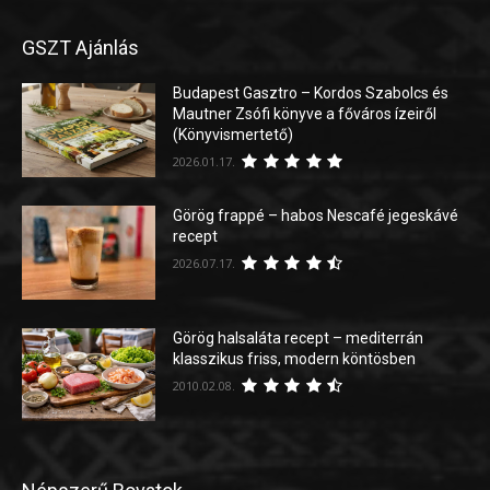
GSZT Ajánlás
Budapest Gasztro – Kordos Szabolcs és
Mautner Zsófi könyve a főváros ízeiről
(Könyvismertető)
2026.01.17.
Görög frappé – habos Nescafé jegeskávé
recept
2026.07.17.
Görög halsaláta recept – mediterrán
klasszikus friss, modern köntösben
2010.02.08.