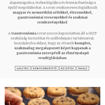
alapanyagokra, technológiákra és fenntarthatóságra
épülő megoldásokat. A rovat rendszeresen foglalkozik
magyar és nemzetközi séfekkel, éttermekkel,
gasztronómiai versenyekkel és szakmai
rendezvényekkel
.
A
Gasztronómia
rovat szoros kapcsolatban áll a GSZT
szakújság turisztikai és szállodaipari tartalmaival,
hozzájárulva ahhoz, hogy az olvasók
komplex,
szakmailag megalapozott képet kapjanak a
gasztronómia szerepéről az élményalapú
vendéglátásban
.
GASZTRO
KÖNYVISMERTETŐ
RECEPTEK
TAVASZ