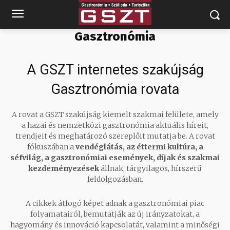
Gasztronómia
A GSZT internetes szakújság
Gasztronómia rovata
A rovat a GSZT szakújság kiemelt szakmai felülete, amely
a hazai és nemzetközi gasztronómia aktuális híreit,
trendjeit és meghatározó szereplőit mutatja be. A rovat
fókuszában a
vendéglátás, az éttermi kultúra, a
séfvilág, a gasztronómiai események, díjak és szakmai
kezdeményezések
állnak, tárgyilagos, hírszerű
feldolgozásban.
A cikkek átfogó képet adnak a gasztronómiai piac
folyamatairól, bemutatják az új irányzatokat, a
hagyomány és innováció kapcsolatát, valamint a minőségi