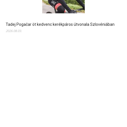
Tadej Pogačar öt kedvenc kerékpáros útvonala Szlovéniában
2026.08.03.