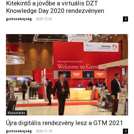
Kitekintő a jövőbe a virtuális DZT
Knowledge Day 2020 rendezvényen
gsztszakújság
-
2020.12.22.
0
Kiutaztatás
Újra digitális rendezvény lesz a GTM 2021
gsztszakújság
-
2020.11.16.
0