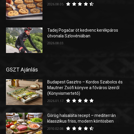
2026.08.05.
Tadej Pogačar öt kedvenc kerékpáros
útvonala Szlovéniában
2026.08.03.
GSZT Ajánlás
Budapest Gasztro – Kordos Szabolcs és
Mautner Zsófi könyve a főváros ízeiről
(Könyvismertető)
2026.01.17.
Görög halsaláta recept – mediterrán
klasszikus friss, modern köntösben
2010.02.08.