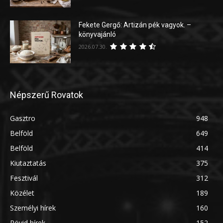
Fekete Gergő: Artizán pék vagyok. –
könyvajánló
2026.07.30.
Népszerű Rovatok
Gasztro
948
Belföld
649
Belföld
414
Kiutaztatás
375
Fesztivál
312
Közélet
189
Személyi hírek
160
Rövid hírek
152