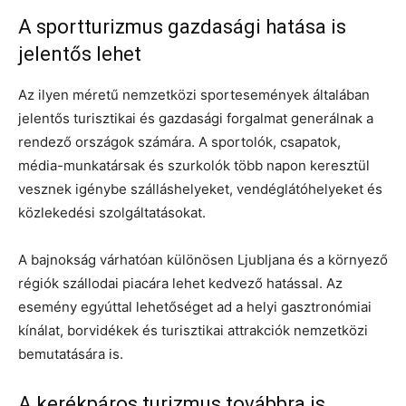
A sportturizmus gazdasági hatása is
jelentős lehet
Az ilyen méretű nemzetközi sportesemények általában
jelentős turisztikai és gazdasági forgalmat generálnak a
rendező országok számára. A sportolók, csapatok,
média-munkatársak és szurkolók több napon keresztül
vesznek igénybe szálláshelyeket, vendéglátóhelyeket és
közlekedési szolgáltatásokat.
A bajnokság várhatóan különösen Ljubljana és a környező
régiók szállodai piacára lehet kedvező hatással. Az
esemény egyúttal lehetőséget ad a helyi gasztronómiai
kínálat, borvidékek és turisztikai attrakciók nemzetközi
bemutatására is.
A kerékpáros turizmus továbbra is