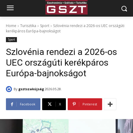
Home
Turisztika
Sport
Szlovénia rendezi a 2026-os UEC országúti
kerékpáros Európa-bajnokságot
Sport
Szlovénia rendezi a 2026-os
UEC országúti kerékpáros
Európa-bajnokságot
By
gsztszakújság
2026.05.28.
Facebook
X
Pinterest