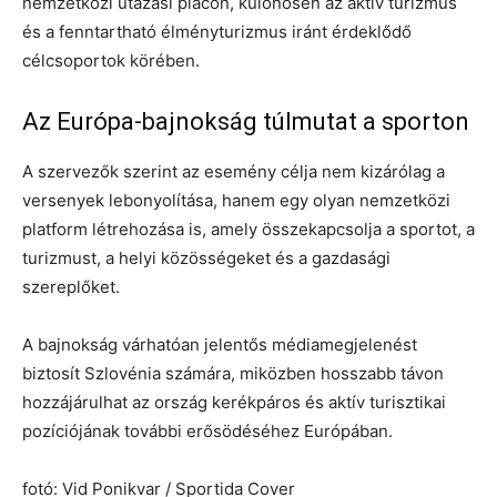
nemzetközi utazási piacon, különösen az aktív turizmus
és a fenntartható élményturizmus iránt érdeklődő
célcsoportok körében.
Az Európa-bajnokság túlmutat a sporton
A szervezők szerint az esemény célja nem kizárólag a
versenyek lebonyolítása, hanem egy olyan nemzetközi
platform létrehozása is, amely összekapcsolja a sportot, a
turizmust, a helyi közösségeket és a gazdasági
szereplőket.
A bajnokság várhatóan jelentős médiamegjelenést
biztosít Szlovénia számára, miközben hosszabb távon
hozzájárulhat az ország kerékpáros és aktív turisztikai
pozíciójának további erősödéséhez Európában.
fotó: Vid Ponikvar / Sportida Cover