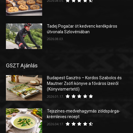
2026.08.05.
Tadej Pogačar öt kedvenc kerékpáros
útvonala Szlovéniában
2026.08.03.
GSZT Ajánlás
Budapest Gasztro – Kordos Szabolcs és
Mautner Zsófi könyve a főváros ízeiről
(Könyvismertető)
2026.01.17.
Tejszínes-medvehagymás zöldspárga-
krémleves recept
2026.04.17.