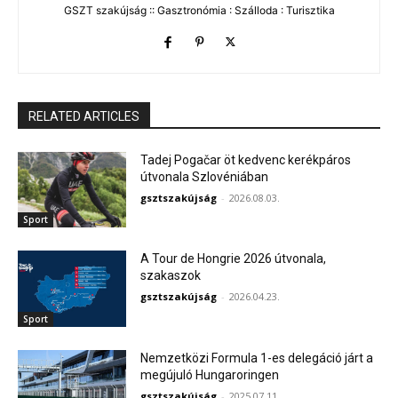
GSZT szakújság :: Gasztronómia : Szálloda : Turisztika
RELATED ARTICLES
Tadej Pogačar öt kedvenc kerékpáros
útvonala Szlovéniában
gsztszakújság
-
2026.08.03.
Sport
A Tour de Hongrie 2026 útvonala,
szakaszok
gsztszakújság
-
2026.04.23.
Sport
Nemzetközi Formula 1-es delegáció járt a
megújuló Hungaroringen
gsztszakújság
-
2025.07.11.