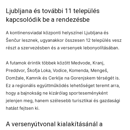
Ljubljana és további 11 település
kapcsolódik be a rendezésbe
A kontinensviadal központi helyszínei Ljubljana és
Šenčur lesznek, ugyanakkor összesen 12 település vesz
részt a szervezésben és a versenyek lebonyolításában.
A futamok érintik többek között Medvode, Kranj,
Preddvor, Škofja Loka, Vodice, Komenda, Mengeš,
Domžale, Kamnik és Cerklje na Gorenjskem térségét is.
Ez a regionális együttműködés lehetőséget teremt arra,
hogy a bajnokság ne kizárólag sporteseményként
jelenjen meg, hanem szélesebb turisztikai és gazdasági
hatást fejtsen ki.
A versenyútvonal kialakításánál a