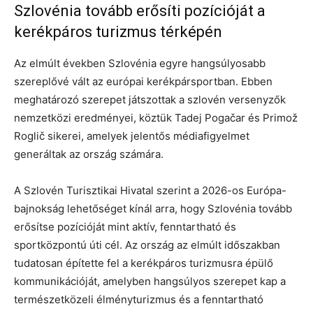
Szlovénia tovább erősíti pozícióját a
kerékpáros turizmus térképén
Az elmúlt években Szlovénia egyre hangsúlyosabb
szereplővé vált az európai kerékpársportban. Ebben
meghatározó szerepet játszottak a szlovén versenyzők
nemzetközi eredményei, köztük Tadej Pogačar és Primož
Roglič sikerei, amelyek jelentős médiafigyelmet
generáltak az ország számára.
A Szlovén Turisztikai Hivatal szerint a 2026-os Európa-
bajnokság lehetőséget kínál arra, hogy Szlovénia tovább
erősítse pozícióját mint aktív, fenntartható és
sportközpontú úti cél. Az ország az elmúlt időszakban
tudatosan építette fel a kerékpáros turizmusra épülő
kommunikációját, amelyben hangsúlyos szerepet kap a
természetközeli élményturizmus és a fenntartható