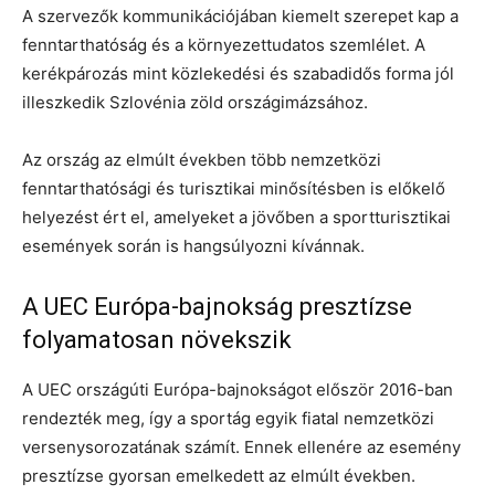
A szervezők kommunikációjában kiemelt szerepet kap a
fenntarthatóság és a környezettudatos szemlélet. A
kerékpározás mint közlekedési és szabadidős forma jól
illeszkedik Szlovénia zöld országimázsához.
Az ország az elmúlt években több nemzetközi
fenntarthatósági és turisztikai minősítésben is előkelő
helyezést ért el, amelyeket a jövőben a sportturisztikai
események során is hangsúlyozni kívánnak.
A UEC Európa-bajnokság presztízse
folyamatosan növekszik
A UEC országúti Európa-bajnokságot először 2016-ban
rendezték meg, így a sportág egyik fiatal nemzetközi
versenysorozatának számít. Ennek ellenére az esemény
presztízse gyorsan emelkedett az elmúlt években.