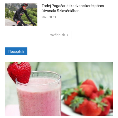
Tadej Pogačar öt kedvenc kerékpáros
útvonala Szlovéniában
2026.08.03.
továbbiak
Receptek