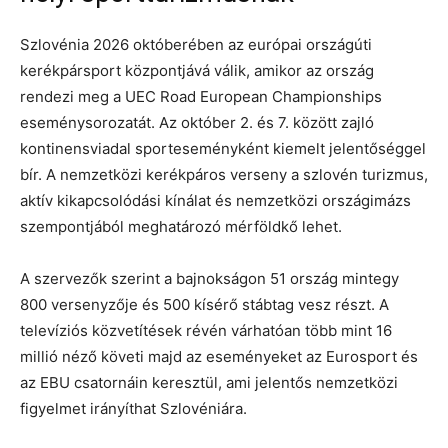
Szlovénia 2026 októberében az európai országúti
kerékpársport központjává válik, amikor az ország
rendezi meg a UEC Road European Championships
eseménysorozatát. Az október 2. és 7. között zajló
kontinensviadal sporteseményként kiemelt jelentőséggel
bír. A nemzetközi kerékpáros verseny a szlovén turizmus,
aktív kikapcsolódási kínálat és nemzetközi országimázs
szempontjából meghatározó mérföldkő lehet.
A szervezők szerint a bajnokságon 51 ország mintegy
800 versenyzője és 500 kísérő stábtag vesz részt. A
televíziós közvetítések révén várhatóan több mint 16
millió néző követi majd az eseményeket az Eurosport és
az EBU csatornáin keresztül, ami jelentős nemzetközi
figyelmet irányíthat Szlovéniára.