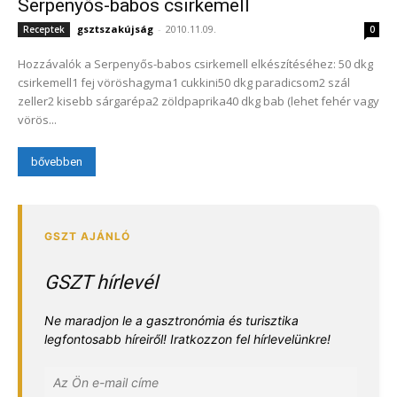
Serpenyős-babos csirkemell
gsztszakújság
-
2010.11.09.
Receptek
0
Hozzávalók a Serpenyős-babos csirkemell elkészítéséhez: 50 dkg
csirkemell1 fej vöröshagyma1 cukkini50 dkg paradicsom2 szál
zeller2 kisebb sárgarépa2 zöldpaprika40 dkg bab (lehet fehér vagy
vörös...
bővebben
GSZT hírlevél
Ne maradjon le a gasztronómia és turisztika
legfontosabb híreiről! Iratkozzon fel hírlevelünkre!