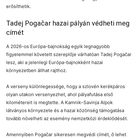
erősíthetik.
Tadej Pogačar hazai pályán védheti meg
címét
A 2026-os Európa-bajnokság egyik legnagyobb
figyelemmel követett szereplője várhatóan Tadej Pogačar
lesz, aki a jelenlegi Európa-bajnokként hazai
környezetben állhat rajthoz.
A verseny különlegessége, hogy a szlovén kerékpáros
olyan utakon versenyezhet, ahol pályafutása első
kilométereit is megtette. A Kamnik–Savinja Alpok
látványos környezete és a hazai közönség támogatása
tovább növelheti az esemény nemzetközi érdeklődését.
Amennyiben Pogačar sikeresen megvédi címét, ő lehet