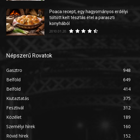
Poaca recept, egy hagyományos erdélyi
töltött kelt tésztás étel a paraszti
konyhából
2010.01.20.
Népszerű Rovatok
Gasztro
948
Belföld
649
Belföld
414
Kiutaztatás
375
Fesztivál
312
Közélet
189
Személyi hírek
160
Rövid hírek
152