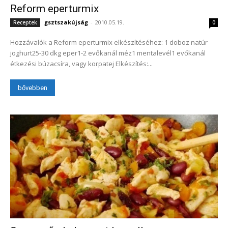
Reform eperturmix
gsztszakújság
-
2010.05.19.
Receptek
0
Hozzávalók a Reform eperturmix elkészítéséhez: 1 doboz natúr
joghurt25-30 dkg eper1-2 evőkanál méz1 mentalevél1 evőkanál
étkezési búzacsíra, vagy korpatej Elkészítés:...
bővebben