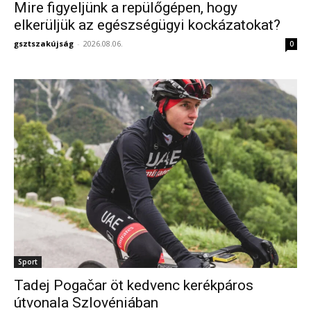
Mire figyeljünk a repülőgépen, hogy
elkerüljük az egészségügyi kockázatokat?
gsztszakújság
-
2026.08.06.
0
Sport
Tadej Pogačar öt kedvenc kerékpáros
útvonala Szlovéniában