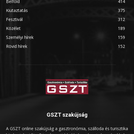
Belföld
414
Kiutaztatás
375
Fesztivál
312
Közélet
189
Személyi hírek
159
Rövid hírek
152
GSZT szakújság
A GSZT online szakújság a gasztronómia, szálloda és turisztika