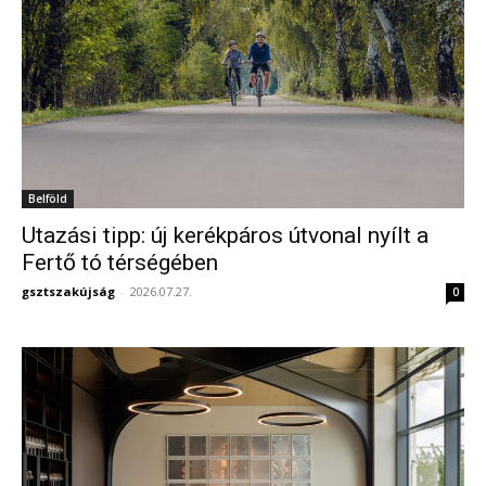
Belföld
Utazási tipp: új kerékpáros útvonal nyílt a
Fertő tó térségében
gsztszakújság
-
2026.07.27.
0