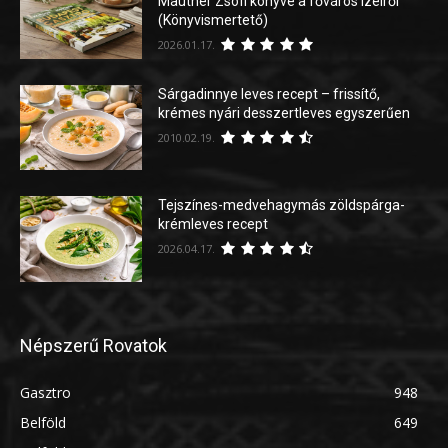
Mautner Zsófi könyve a főváros ízeiről
(Könyvismertető)
2026.01.17.
Sárgadinnye leves recept – frissítő,
krémes nyári desszertleves egyszerűen
2010.02.19.
Tejszínes-medvehagymás zöldspárga-
krémleves recept
2026.04.17.
Népszerű Rovatok
Gasztro
948
Belföld
649