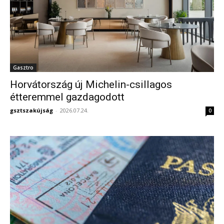
Gasztro
Horvátország új Michelin-csillagos
étteremmel gazdagodott
gsztszakújság
-
2026.07.24.
0