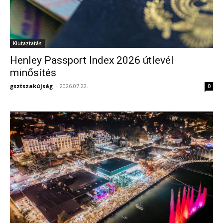
Kiutaztatás
Henley Passport Index 2026 útlevél
minősítés
gsztszakújság
-
2026.07.22.
0