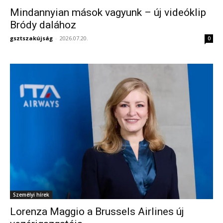
Mindannyian mások vagyunk – új videóklip
Bródy dalához
gsztszakújság
-
2026.07.20.
0
Személyi hírek
Lorenza Maggio a Brussels Airlines új