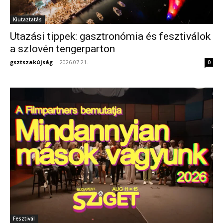
Kiutaztatás
Utazási tippek: gasztronómia és fesztiválok
a szlovén tengerparton
gsztszakújság
-
2026.07.21.
0
Fesztivál