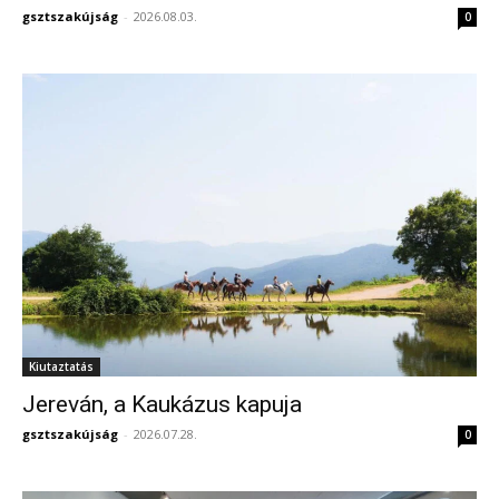
gsztszakújság
-
2026.08.03.
0
Kiutaztatás
Jereván, a Kaukázus kapuja
gsztszakújság
-
2026.07.28.
0