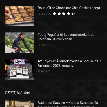
DoubleTree Chocolate Chip Cookie recept
2026.08.05.
Tadej Pogačar öt kedvenc kerékpáros
útvonala Szlovéniában
2026.08.03.
Az Egyesült Államok nyerte a Bocuse d’Or
Americas 2026 versenyt
2026.08.03.
GSZT Ajánlás
Budapest Gasztro – Kordos Szabolcs és