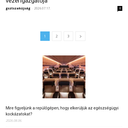
vezérigazgatója
gsztszakújság
-
2026.07.17.
0
1
2
3
Mire figyeljünk a repülőgépen, hogy elkerüljük az egészségügyi
kockázatokat?
2026.08.06.