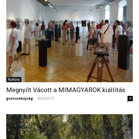
Kultúra
Megnyílt Vácott a MIMAGYAROK kiállítás
gsztszakújság
-
2026.07.27.
0