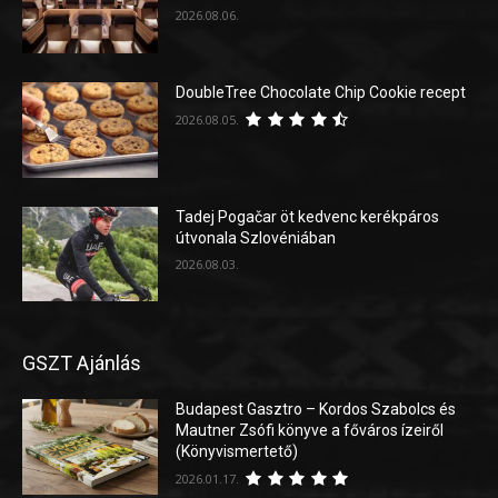
2026.08.06.
DoubleTree Chocolate Chip Cookie recept
2026.08.05.
Tadej Pogačar öt kedvenc kerékpáros
útvonala Szlovéniában
2026.08.03.
GSZT Ajánlás
Budapest Gasztro – Kordos Szabolcs és
Mautner Zsófi könyve a főváros ízeiről
(Könyvismertető)
2026.01.17.