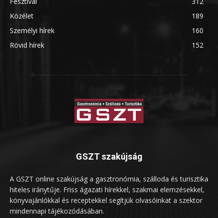
Fesztivál
312
Közélet
189
Személyi hírek
160
Rövid hírek
152
GSZT szakújság
A GSZT online szakújság a gasztronómia, szálloda és turisztika
hiteles iránytűje. Friss ágazati hírekkel, szakmai elemzésekkel,
könyvajánlókkal és receptekkel segítjük olvasóinkat a szektor
mindennapi tájékozódásában.