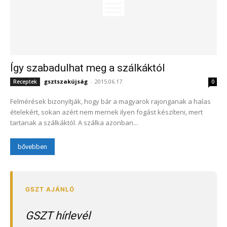
Így szabadulhat meg a szálkáktól
gsztszakújság
-
2015.06.17.
Receptek
0
Felmérések bizonyítják, hogy bár a magyarok rajonganak a halas
ételekért, sokan azért nem mernek ilyen fogást készíteni, mert
tartanak a szálkáktól. A szálka azonban...
bővebben
GSZT hírlevél