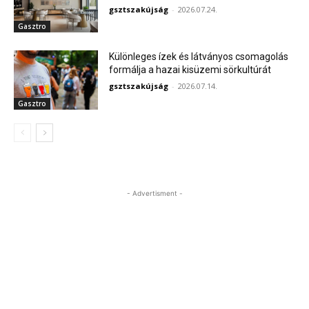
gsztszakújság
-
2026.07.24.
Gasztro
Különleges ízek és látványos csomagolás
formálja a hazai kisüzemi sörkultúrát
gsztszakújság
-
2026.07.14.
Gasztro
- Advertisment -