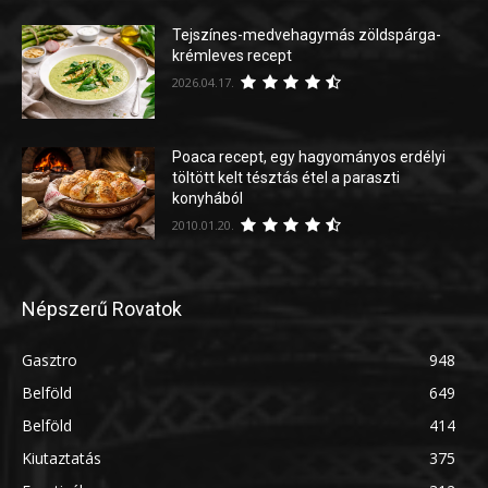
Tejszínes-medvehagymás zöldspárga-
krémleves recept
2026.04.17.
Poaca recept, egy hagyományos erdélyi
töltött kelt tésztás étel a paraszti
konyhából
2010.01.20.
Népszerű Rovatok
Gasztro
948
Belföld
649
Belföld
414
Kiutaztatás
375