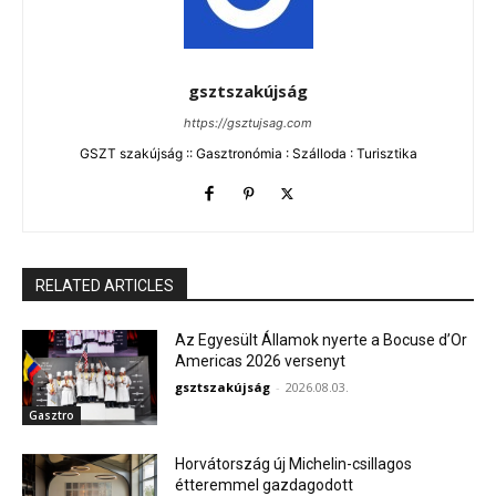
gsztszakújság
https://gsztujsag.com
GSZT szakújság :: Gasztronómia : Szálloda : Turisztika
RELATED ARTICLES
Az Egyesült Államok nyerte a Bocuse d’Or
Americas 2026 versenyt
gsztszakújság
-
2026.08.03.
Gasztro
Horvátország új Michelin-csillagos
étteremmel gazdagodott