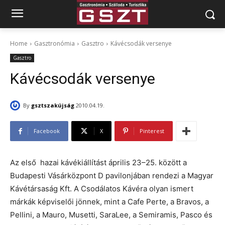
Home
Gasztronómia
Gasztro
Kávécsodák versenye
Gasztro
Kávécsodák versenye
By
gsztszakújság
2010.04.19.
Facebook
X
Pinterest
Az első hazai kávékiállítást április 23–25. között a
Budapesti Vásárközpont D pavilonjában rendezi a Magyar
Kávétársaság Kft. A Csodálatos Kávéra olyan ismert
márkák képviselői jönnek, mint a Cafe Perte, a Bravos, a
Pellini, a Mauro, Musetti, SaraLee, a Semiramis, Pasco és