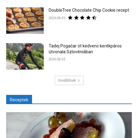
DoubleTree Chocolate Chip Cookie recept
2026.08.05.
Tadej Pogačar öt kedvenc kerékpáros
útvonala Szlovéniában
2026.08.03.
továbbiak
Receptek