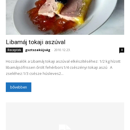
Libamáj tokaji aszúval
gsztszakújság
-
2010.12.23.
Receptek
0
Hozzávalók a Libamáj tokaji aszúval elkészítéséhez: 1/2 kg hízott
libamájsófrissen őrölt fehérbors1/4 csészényi tokaji aszú A
zseléhez:1/3 csésze húsleves2...
bővebben