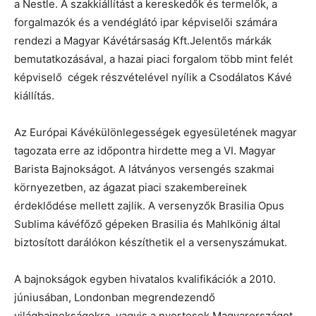
a Nestle. A szakkiállítást a kereskedők és termelők, a
forgalmazók és a vendéglátó ipar képviselői számára
rendezi a Magyar Kávétársaság Kft.Jelentős márkák
bemutatkozásával, a hazai piaci forgalom több mint felét
képviselő cégek részvételével nyílik a Csodálatos Kávé
kiállítás.
Az Európai Kávékülönlegességek egyesületének magyar
tagozata erre az időpontra hirdette meg a VI. Magyar
Barista Bajnokságot. A látványos versengés szakmai
környezetben, az ágazat piaci szakembereinek
érdeklődése mellett zajlik. A versenyzők Brasilia Opus
Sublima kávéfőző gépeken Brasilia és Mahlkönig által
biztosított darálókon készíthetik el a versenyszámukat.
A bajnokságok egyben hivatalos kvalifikációk a 2010.
júniusában, Londonban megrendezendő
világbajnokságokra, vagyis a nyertesek Magyarországot