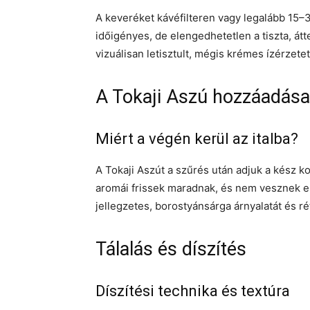
A keveréket kávéfilteren vagy legalább 15–3
időigényes, de elengedhetetlen a tiszta, á
vizuálisan letisztult, mégis krémes ízérzete
A Tokaji Aszú hozzáadása
Miért a végén kerül az italba?
A Tokaji Aszút a szűrés után adjuk a kész k
aromái frissek maradnak, és nem vesznek el a 
jellegzetes, borostyánsárga árnyalatát és rét
Tálalás és díszítés
Díszítési technika és textúra