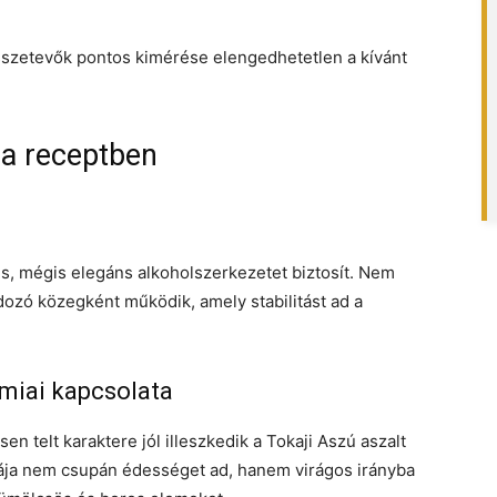
sszetevők pontos kimérése elengedhetetlen a kívánt
 a receptben
e
lis, mégis elegáns alkoholszerkezetet biztosít. Nem
dozó közegként működik, amely stabilitást ad a
miai kapcsolata
 telt karaktere jól illeszkedik a Tokaji Aszú aszalt
ája nem csupán édességet ad, hanem virágos irányba