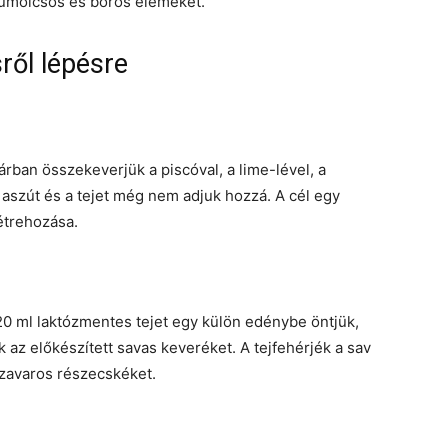
 gyümölcsös és boros elemeket.
ről lépésre
rban összekeverjük a piscóval, a lime-lével, a
 aszút és a tejet még nem adjuk hozzá. A cél egy
étrehozása.
 20 ml laktózmentes tejet egy külön edénybe öntjük,
 az előkészített savas keveréket. A tejfehérjék a sav
 zavaros részecskéket.