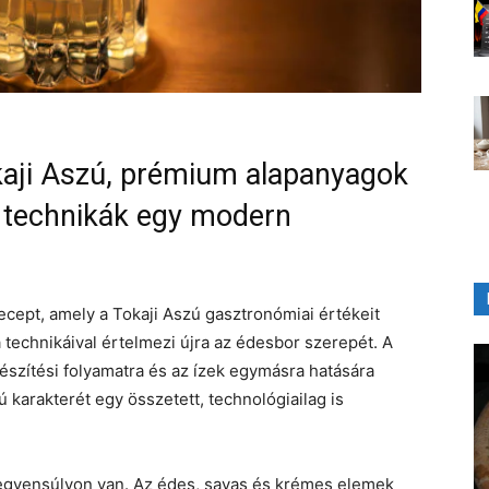
aji Aszú, prémium alapanyagok
i technikák egy modern
cept, amely a Tokaji Aszú gasztronómiai értékeit
 technikáival értelmezi újra az édesbor szerepét. A
készítési folyamatra és az ízek egymásra hatására
ú karakterét egy összetett, technológiailag is
egyensúlyon van. Az édes, savas és krémes elemek