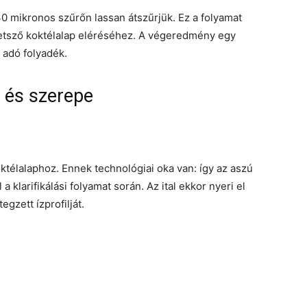
0 mikronos szűrőn lassan átszűrjük. Ez a folyamat
ttetsző koktélalap eléréséhez. A végeredmény egy
t adó folyadék.
 és szerepe
oktélalaphoz. Ennek technológiai oka van: így az aszú
klarifikálási folyamat során. Az ital ekkor nyeri el
egzett ízprofilját.