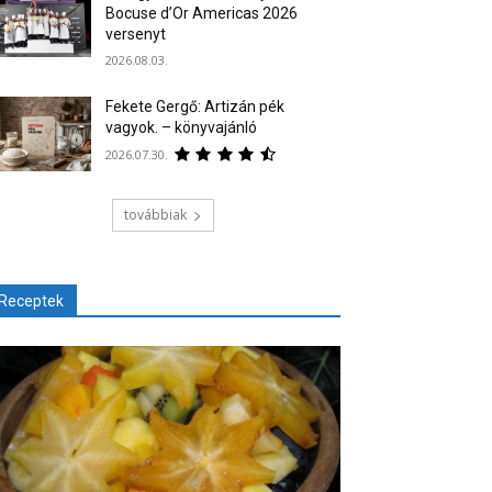
Bocuse d’Or Americas 2026
versenyt
2026.08.03.
Fekete Gergő: Artizán pék
vagyok. – könyvajánló
2026.07.30.
továbbiak
Receptek