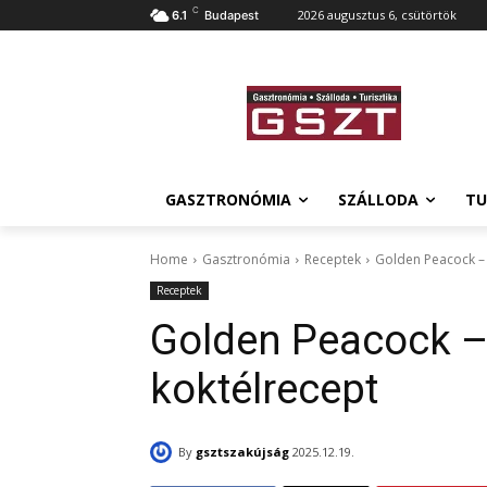
C
2026 augusztus 6, csütörtök
6.1
Budapest
GASZTRONÓMIA
SZÁLLODA
TU
Home
Gasztronómia
Receptek
Golden Peacock – t
Receptek
Golden Peacock – 
koktélrecept
By
gsztszakújság
2025.12.19.