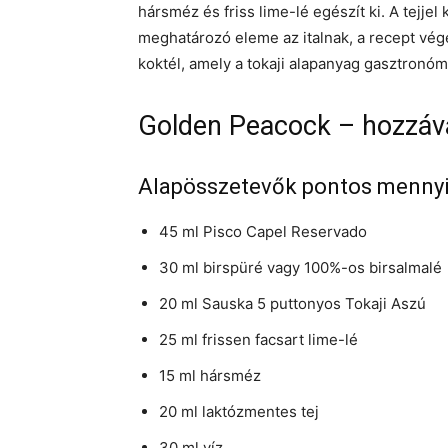
hársméz és friss lime-lé egészít ki. A tejjel
meghatározó eleme az italnak, a recept vége
koktél, amely a tokaji alapanyag gasztronóm
Golden Peacock – hozzáv
Alapösszetevők pontos menny
45 ml Pisco Capel Reservado
30 ml birspüré vagy 100%-os birsalmalé
20 ml Sauska 5 puttonyos Tokaji Aszú
25 ml frissen facsart lime-lé
15 ml hársméz
20 ml laktózmentes tej
30 ml víz