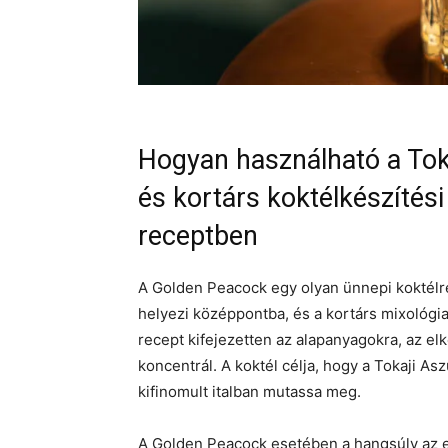
Hogyan használható a Tok
és kortárs koktélkészítés
receptben
A Golden Peacock egy olyan ünnepi koktélre
helyezi középpontba, és a kortárs mixológia
recept kifejezetten az alapanyagokra, az el
koncentrál. A koktél célja, hogy a Tokaji Asz
kifinomult italban mutassa meg.
A Golden Peacock esetében a hangsúly az 