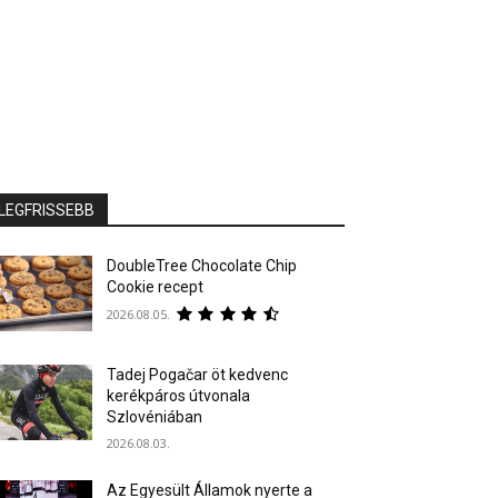
LEGFRISSEBB
DoubleTree Chocolate Chip
Cookie recept
2026.08.05.
Tadej Pogačar öt kedvenc
kerékpáros útvonala
Szlovéniában
2026.08.03.
Az Egyesült Államok nyerte a