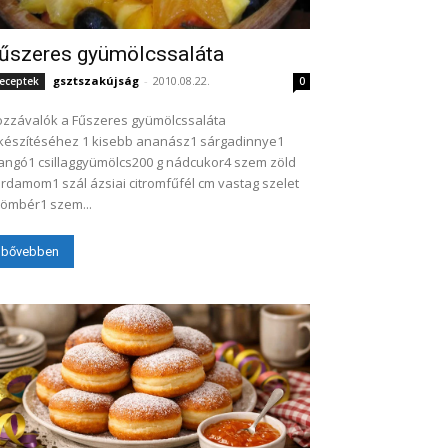
űszeres gyümölcssaláta
gsztszakújság
-
2010.08.22.
eceptek
0
zzávalók a Fűszeres gyümölcssaláta
készítéséhez 1 kisebb ananász1 sárgadinnye1
ngó1 csillaggyümölcs200 g nádcukor4 szem zöld
rdamom1 szál ázsiai citromfűfél cm vastag szelet
ömbér1 szem...
bővebben