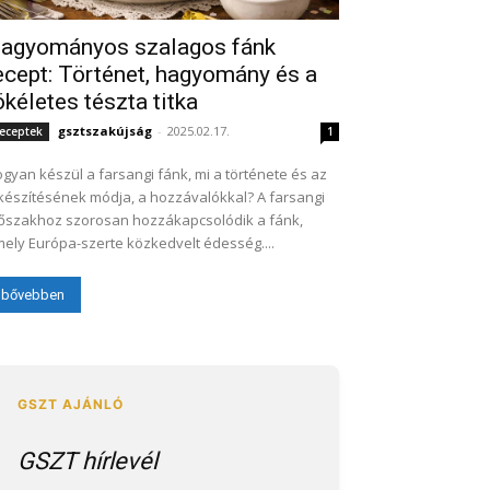
agyományos szalagos fánk
ecept: Történet, hagyomány és a
ökéletes tészta titka
gsztszakújság
-
2025.02.17.
eceptek
1
gyan készül a farsangi fánk, mi a története és az
készítésének módja, a hozzávalókkal? A farsangi
őszakhoz szorosan hozzákapcsolódik a fánk,
ely Európa-szerte közkedvelt édesség....
bővebben
GSZT hírlevél