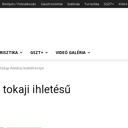
Belépés / Feliratkozás
Gasztronómia
Szálloda
Turisztika
GSZT+
Videó 
RISZTIKA
GSZT+
VIDEÓ GALÉRIA
okaji ihletésű koktélrecept
tokaji ihletésű