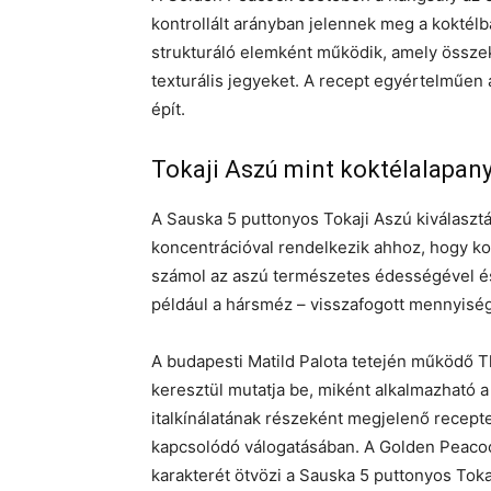
kontrollált arányban jelennek meg a koktélb
strukturáló elemként működik, amely összeka
texturális jegyeket. A recept egyértelműen
épít.
Tokaji Aszú mint koktélalapan
A Sauska 5 puttonyos Tokaji Aszú kiválaszt
koncentrációval rendelkezik ahhoz, hogy kok
számol az aszú természetes édességével és 
például a hársméz – visszafogott mennyisé
A budapesti Matild Palota tetején működő 
keresztül mutatja be, miként alkalmazható 
italkínálatának részeként megjelenő recepte
kapcsolódó válogatásában. A Golden Peacoc
karakterét ötvözi a Sauska 5 puttonyos Toka