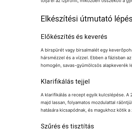
tolja el az ízprofilt, miközben összeköti a
Elkészítési útmutató lépés
Előkészítés és keverés
A birspürét vagy birsalmalét egy keverőpohá
hársmézzel és a vízzel. Ebben a fázisban az
homogén, savas-gyümölcsös alapkeverék l
Klarifikálás tejjel
A klarifikálás a recept egyik kulcslépése. A
majd lassan, folyamatos mozdulattal ráöntjük
hatására kicsapódnak, és magukhoz kötik a
Szűrés és tisztítás