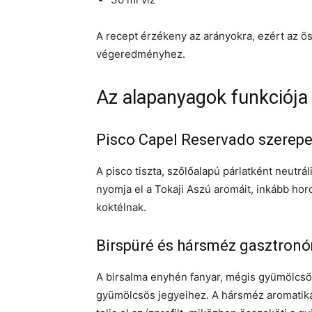
A recept érzékeny az arányokra, ezért az ö
végeredményhez.
Az alapanyagok funkciója
Pisco Capel Reservado szerep
A pisco tiszta, szőlőalapú párlatként neutrá
nyomja el a Tokaji Aszú aromáit, inkább hor
koktélnak.
Birspüré és hársméz gasztronó
A birsalma enyhén fanyar, mégis gyümölcsösen
gyümölcsös jegyeihez. A hársméz aromatik