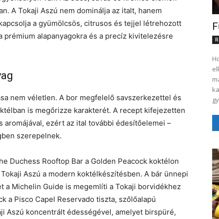
an. A Tokaji Aszú nem dominálja az italt, hanem
pcsolja a gyümölcsös, citrusos és tejjel létrehozott
F
 a prémium alapanyagokra és a precíz kivitelezésre
R
Ho
el
yag
ma
ka
ása nem véletlen. A bor megfelelő savszerkezettel és
gy
télban is megőrizze karakterét. A recept kifejezetten
aromájával, ezért az ital további édesítőelemei –
gben szerepelnek.
The Duchess Rooftop Bar a Golden Peacock koktélon
a Tokaji Aszú a modern koktélkészítésben. A bár ünnepi
t a Michelin Guide is megemlíti a Tokaji borvidékhez
k a Pisco Capel Reservado tiszta, szőlőalapú
ji Aszú koncentrált édességével, amelyet birspüré,