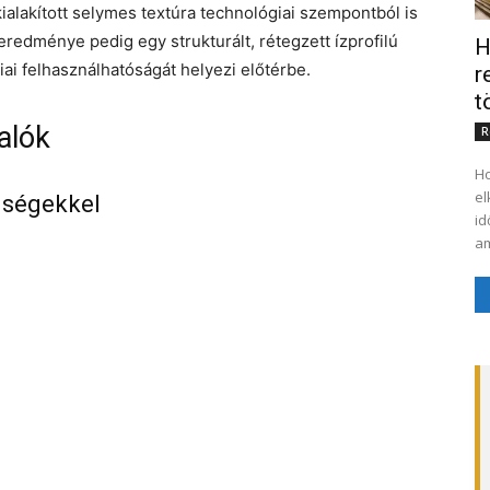
 kialakított selymes textúra technológiai szempontból is
redménye pedig egy strukturált, rétegzett ízprofilú
H
iai felhasználhatóságát helyezi előtérbe.
r
t
alók
R
Ho
el
iségekkel
id
am