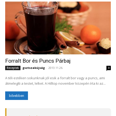
Forralt Bor és Puncs Párbaj
gsztszakújság
-
2013.11.26.
Receptek
0
A téli estéken sokunknak jól esik a forralt bor vagy a puncs, ami
átmelegíti a testet, lelket. A Hilltop november közepén írta ki az...
bővebben