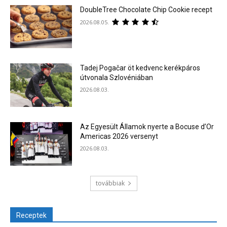
DoubleTree Chocolate Chip Cookie recept
2026.08.05.
Tadej Pogačar öt kedvenc kerékpáros
útvonala Szlovéniában
2026.08.03.
Az Egyesült Államok nyerte a Bocuse d’Or
Americas 2026 versenyt
2026.08.03.
továbbiak
Receptek