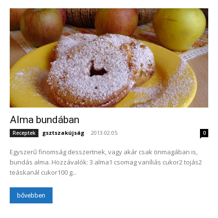
Alma bundában
gsztszakújság
-
2013.02.05.
Receptek
0
Egyszerű finomság desszertnek, vagy akár csak önmagában is,
bundás alma. Hozzávalók: 3 alma1 csomag vaníliás cukor2 tojás2
teáskanál cukor100 g...
bővebben