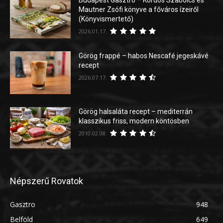
Budapest Gasztro – Kordos Szabolcs és
Mautner Zsófi könyve a főváros ízeiről
(Könyvismertető)
2026.01.17.
Görög frappé – habos Nescafé jegeskávé
recept
2026.07.17.
Görög halsaláta recept – mediterrán
klasszikus friss, modern köntösben
2010.02.08.
Népszerű Rovatok
Gasztro
948
Belföld
649