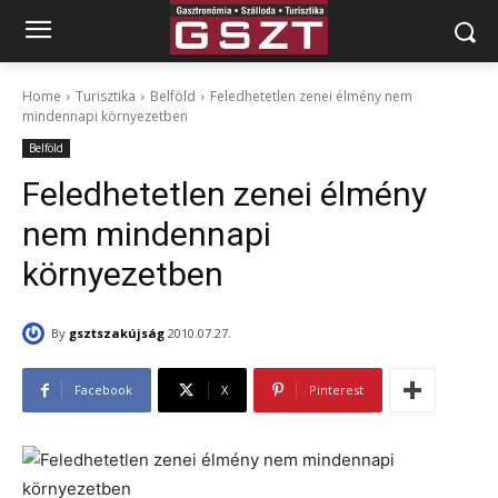
Home
Turisztika
Belföld
Feledhetetlen zenei élmény nem
mindennapi környezetben
Belföld
Feledhetetlen zenei élmény
nem mindennapi
környezetben
By
gsztszakújság
2010.07.27.
Facebook
X
Pinterest