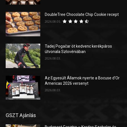
DoubleTree Chocolate Chip Cookie recept
2026.08.05.
Tadej Pogačar öt kedvenc kerékpáros
útvonala Szlovéniában
2026.08.03.
Az Egyesült Államok nyerte a Bocuse d’Or
Americas 2026 versenyt
2026.08.03.
GSZT Ajánlás