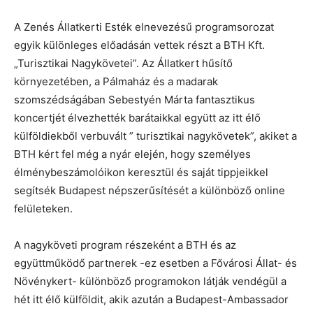
A Zenés Állatkerti Esték elnevezésű programsorozat
egyik különleges előadásán vettek részt a BTH Kft.
„Turisztikai Nagykövetei”. Az Állatkert hűsítő
környezetében, a Pálmaház és a madarak
szomszédságában Sebestyén Márta fantasztikus
koncertjét élvezhették barátaikkal együtt az itt élő
külföldiekből verbuvált ” turisztikai nagykövetek”, akiket a
BTH kért fel még a nyár elején, hogy személyes
élménybeszámolóikon keresztül és saját tippjeikkel
segítsék Budapest népszerűsítését a különböző online
felületeken.
A nagyköveti program részeként a BTH és az
együttműködő partnerek -ez esetben a Fővárosi Állat- és
Növénykert- különböző programokon látják vendégül a
hét itt élő külföldit, akik azután a Budapest-Ambassador