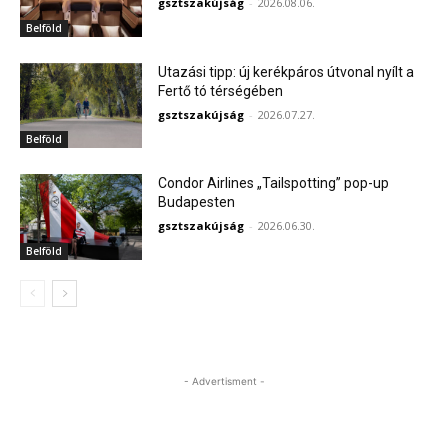
gsztszakújság
-
2026.08.06.
Belföld
Utazási tipp: új kerékpáros útvonal nyílt a
Fertő tó térségében
gsztszakújság
-
2026.07.27.
Belföld
Condor Airlines „Tailspotting” pop-up
Budapesten
gsztszakújság
-
2026.06.30.
Belföld
- Advertisment -