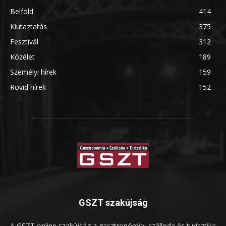
Belföld
414
Kiutaztatás
375
Fesztivál
312
Közélet
189
Személyi hírek
159
Rövid hírek
152
GSZT szakújság
A GSZT online szakújság a gasztronómia, szálloda és turisztika