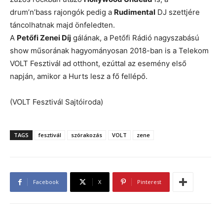
drum’n’bass rajongók pedig a
Rudimental
DJ szettjére
táncolhatnak majd önfeledten.
A
Petőfi Zenei Díj
gálának, a Petőfi Rádió nagyszabású
show műsorának hagyományosan 2018-ban is a Telekom
VOLT Fesztivál ad otthont, ezúttal az esemény első
napján, amikor a Hurts lesz a fő fellépő.
(VOLT Fesztivál Sajtóiroda)
TAGS
fesztivál
szórakozás
VOLT
zene
Facebook
X
Pinterest