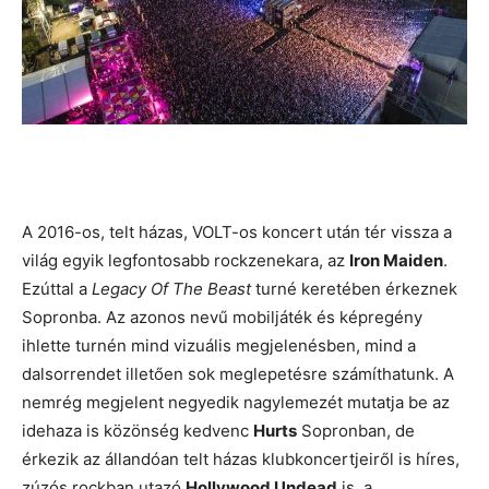
A 2016-os, telt házas, VOLT-os koncert után tér vissza a
világ egyik legfontosabb rockzenekara, az
Iron Maiden
.
Ezúttal a
Legacy Of The Beast
turné keretében érkeznek
Sopronba. Az azonos nevű mobiljáték és képregény
ihlette turnén mind vizuális megjelenésben, mind a
dalsorrendet illetően sok meglepetésre számíthatunk. A
nemrég megjelent negyedik nagylemezét mutatja be az
idehaza is közönség kedvenc
Hurts
Sopronban, de
érkezik az állandóan telt házas klubkoncertjeiről is híres,
zúzós rockban utazó
Hollywood Undead
is, a