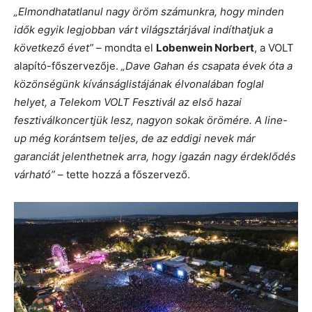
„Elmondhatatlanul nagy öröm számunkra, hogy minden
idők egyik legjobban várt világsztárjával indíthatjuk a
következő évet”
– mondta el
Lobenwein Norbert
, a VOLT
alapító-főszervezője.
„Dave Gahan és csapata évek óta a
közönségünk kívánságlistájának élvonalában foglal
helyet, a Telekom VOLT Fesztivál az első hazai
fesztiválkoncertjük lesz, nagyon sokak örömére. A line-
up még korántsem teljes, de az eddigi nevek már
garanciát jelenthetnek arra, hogy igazán nagy érdeklődés
várható”
– tette hozzá a főszervező.