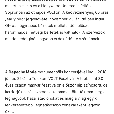
mellett a Hurts és a Hollywood Undead is fellép
Sopronban az ötnapos VOLTon. A kedvezményes, 60 órás
„early bird” jegyelővétel november 23-án, délben indul.
Öt- és négynapos bérletek mellett, idén először
háromnapos, hétvégi bérletek is válthatók. A szervezők
minden eddiginél nagyobb érdeklődésre számítanak.
A
Depeche Mode
monumentális koncertjével indul 2018.
június 26-án a Telekom VOLT Fesztivál. A több mint 30
éves csapat magyar fesztiválon először lép színpadra, de
karrierjük során számos alkalommal töltötték már meg a
legnagyobb hazai stadionokat és máig a világ egyik
legkeresettebb, leghatásosabb zenekaraként jegyzik
őket.