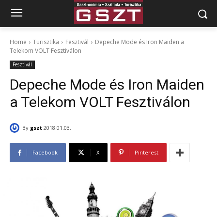
Home
Turisztika
Fesztivál
Depeche Mode és Iron Maiden a
Telekom VOLT Fesztiválon
Fesztivál
Depeche Mode és Iron Maiden
a Telekom VOLT Fesztiválon
By
gszt
2018.01.03.
Facebook
X
Pinterest