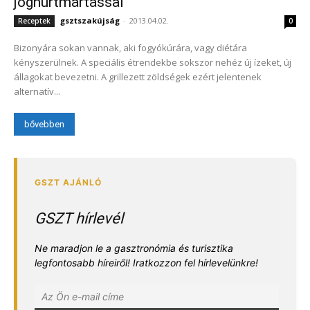
joghurtmártással
gsztszakújság
-
2013.04.02.
Receptek
0
Bizonyára sokan vannak, aki fogyókúrára, vagy diétára
kényszerülnek. A speciális étrendekbe sokszor nehéz új ízeket, új
állagokat bevezetni. A grillezett zöldségek ezért jelentenek
alternatív...
bővebben
GSZT hírlevél
Ne maradjon le a gasztronómia és turisztika
legfontosabb híreiről! Iratkozzon fel hírlevelünkre!