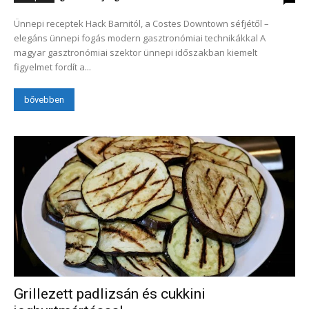
Ünnepi receptek Hack Barnitól, a Costes Downtown séfjétől –
elegáns ünnepi fogás modern gasztronómiai technikákkal A
magyar gasztronómiai szektor ünnepi időszakban kiemelt
figyelmet fordít a...
bővebben
Grillezett padlizsán és cukkini