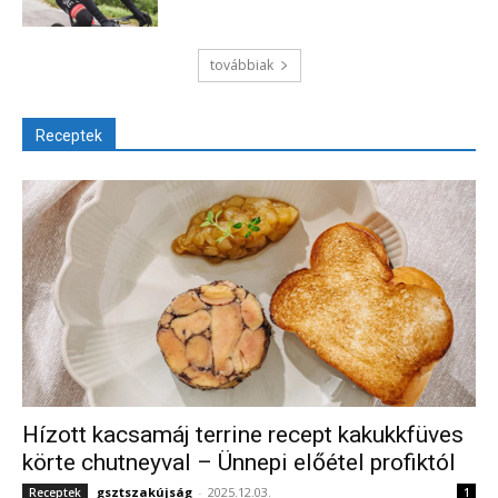
továbbiak
Receptek
Hízott kacsamáj terrine recept kakukkfüves
körte chutneyval – Ünnepi előétel profiktól
gsztszakújság
-
2025.12.03.
Receptek
1