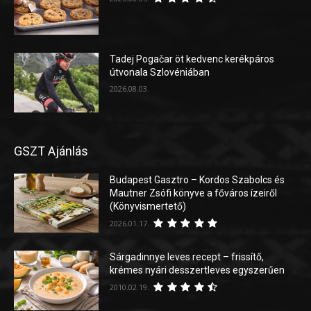
Tadej Pogačar öt kedvenc kerékpáros
útvonala Szlovéniában
2026.08.03.
GSZT Ajánlás
Budapest Gasztro – Kordos Szabolcs és
Mautner Zsófi könyve a főváros ízeiről
(Könyvismertető)
2026.01.17.
Sárgadinnye leves recept – frissítő,
krémes nyári desszertleves egyszerűen
2010.02.19.