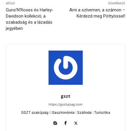
előző
következő
Guns’N’Roses és Harley-
Ami a szívemen, a számon –
Davidson kollekció, a
Kérdezd meg Pöttyössel!
szabadság és a lázadás
jegyében
gszt
https://gsztujsag.com
GSZT szakújság :: Gasztronómia : Szálloda : Turisztika