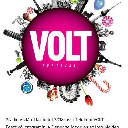
Stadionsztárokkal indul 2018-as a Telekom VOLT
Fesztivál programja. A Depeche Mode és az Iron Maiden