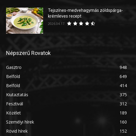
Tejszínes-medvehagymás zöldspárga-
krémleves recept
2026.04.17.
Népszerű Rovatok
Gasztro
948
Belföld
649
Belföld
414
Kiutaztatás
375
Fesztivál
312
Közélet
189
Személyi hírek
160
Rövid hírek
152