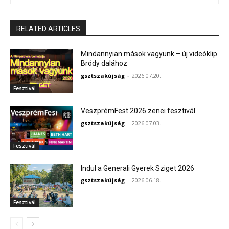
RELATED ARTICLES
Mindannyian mások vagyunk – új videóklip
Bródy dalához
gsztszakújság
-
2026.07.20.
Fesztivál
VeszprémFest 2026 zenei fesztivál
gsztszakújság
-
2026.07.03.
Fesztivál
Indul a Generali Gyerek Sziget 2026
gsztszakújság
-
2026.06.18.
Fesztivál