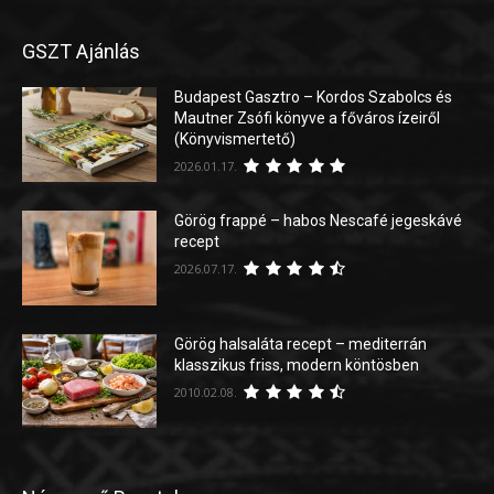
GSZT Ajánlás
Budapest Gasztro – Kordos Szabolcs és
Mautner Zsófi könyve a főváros ízeiről
(Könyvismertető)
2026.01.17.
Görög frappé – habos Nescafé jegeskávé
recept
2026.07.17.
Görög halsaláta recept – mediterrán
klasszikus friss, modern köntösben
2010.02.08.