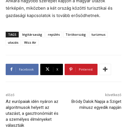
Ankara nagyobb szerepet kapjon a magyar utazók
térképén, miközben a két ország közötti turisztikai és
gazdasági kapcsolatok is tovább erősödhetnek.
TAGS
légitársaság
repülés
Törökország
turizmus
utazás
Wizz Air
Facebook
X
Pinterest
előző
következő
Az európaiak idén nyáron az
Bródy Dalok Napja a Sziget
algoritmusok helyett az
mínusz egyedik napján
utazást, a gasztronómiát és
a személyes élményeket
választják