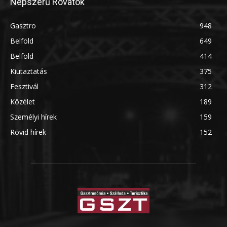
Népszerű Rovatok
Gasztro
948
Belföld
649
Belföld
414
Kiutaztatás
375
Fesztivál
312
Közélet
189
Személyi hírek
159
Rövid hírek
152