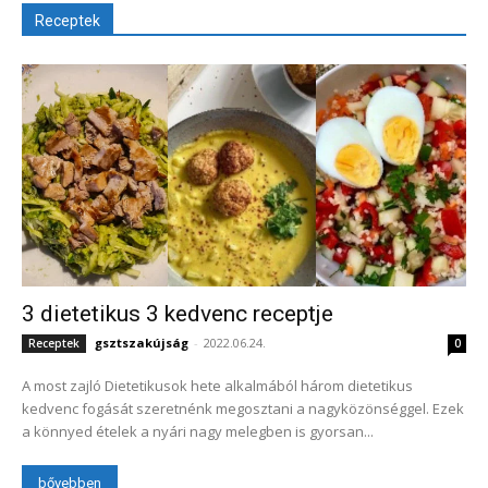
Receptek
3 dietetikus 3 kedvenc receptje
gsztszakújság
-
2022.06.24.
Receptek
0
A most zajló Dietetikusok hete alkalmából három dietetikus
kedvenc fogását szeretnénk megosztani a nagyközönséggel. Ezek
a könnyed ételek a nyári nagy melegben is gyorsan...
bővebben