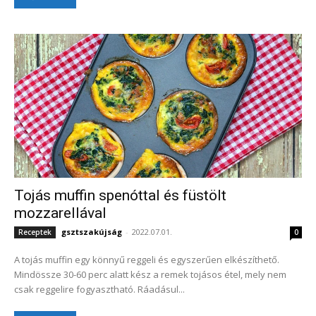
Tojás muffin spenóttal és füstölt
mozzarellával
gsztszakújság
-
2022.07.01.
Receptek
0
A tojás muffin egy könnyű reggeli és egyszerűen elkészíthető.
Mindössze 30-60 perc alatt kész a remek tojásos étel, mely nem
csak reggelire fogyasztható. Ráadásul...