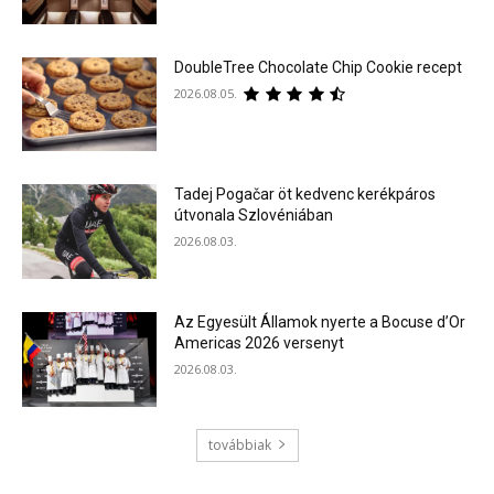
DoubleTree Chocolate Chip Cookie recept
2026.08.05.
Tadej Pogačar öt kedvenc kerékpáros
útvonala Szlovéniában
2026.08.03.
Az Egyesült Államok nyerte a Bocuse d’Or
Americas 2026 versenyt
2026.08.03.
továbbiak