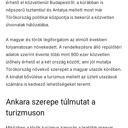
érhető el közvetlenül Budapestről: a korábban is
népszerű Isztambul és Antalya mellett most már
Törökország politikai központja is bekerül a közvetlen
útvonalak hálózatába.
A magyar és török légiforgalom az elmúlt években
folyamatosan növekedett. A rendelkezésre álló repülőtéri
adatok szerint évente több mint 900 ezer közvetlen
ülőhely érhető el a két ország között, ami jól mutatja
Törökország növekvő szerepét a magyar utazók körében.
A kínálat bővülése a turizmus mellett az üzleti utazások
számára is kedvező lehetőségeket teremt.
Ankara szerepe túlmutat a
turizmuson
Miközben a török turizmus kapcsán a legtöbb magyar