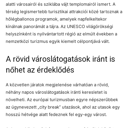
alatti városairól és sziklába vájt templomairól ismert. A
térség legismertebb turisztikai attrakciói közé tartoznak a
hőlégballonos programok, amelyek napfelkeltekor
kínálnak panorámát a tájra. Az UNESCO világörökségi
helyszínként is nyilvántartott régió az elmúlt években a
nemzetközi turizmus egyik kiemelt célpontjává vált.
A rövid városlátogatások iránt is
nőhet az érdeklődés
A közvetlen járatok megjelenése várhatóan a rövid,
néhány napos városlátogatások iránti keresletet is
növelheti. Az európai turizmusban egyre népszerűbbek
az úgynevezett „city break” utazások, ahol az utasok egy
hosszú hétvége alatt fedeznek fel egy-egy várost.