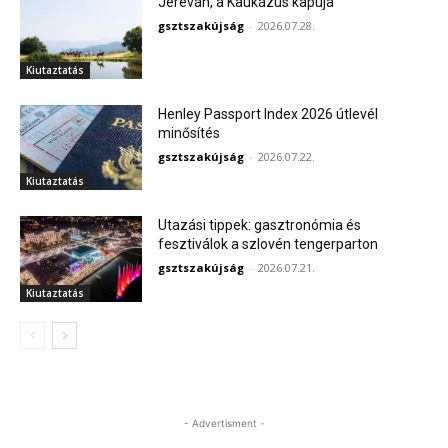
Jereván, a Kaukázus kapuja
gsztszakújság
-
2026.07.28.
Kiutaztatás
Henley Passport Index 2026 útlevél
minősítés
gsztszakújság
-
2026.07.22.
Kiutaztatás
Utazási tippek: gasztronómia és
fesztiválok a szlovén tengerparton
gsztszakújság
-
2026.07.21.
Kiutaztatás
- Advertisment -