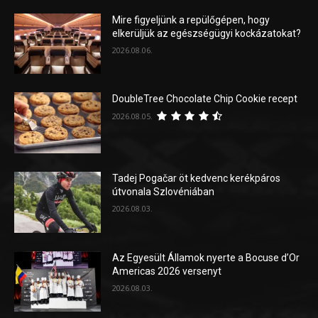
Mire figyeljünk a repülőgépen, hogy
elkerüljük az egészségügyi kockázatokat?
2026.08.06.
DoubleTree Chocolate Chip Cookie recept
2026.08.05.
Tadej Pogačar öt kedvenc kerékpáros
útvonala Szlovéniában
2026.08.03.
Az Egyesült Államok nyerte a Bocuse d’Or
Americas 2026 versenyt
2026.08.03.