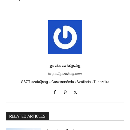
gsztszakújság
https://gsztujsag.com
GSZT szakújság :: Gasztronómia : Szálloda : Turisztika
RELATED ARTICLES