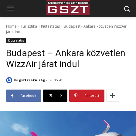
Home
Turisztika
Kiutaztatás
Budapest - Ankara közvetlen WizzAir
járat indul
Kiutaztatás
Budapest – Ankara közvetlen
WizzAir járat indul
By
gsztszakújság
2026.05.20.
Facebook
X
Pinterest