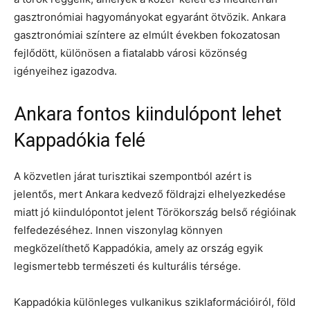
gasztronómiai hagyományokat egyaránt ötvözik. Ankara
gasztronómiai színtere az elmúlt években fokozatosan
fejlődött, különösen a fiatalabb városi közönség
igényeihez igazodva.
Ankara fontos kiindulópont lehet
Kappadókia felé
A közvetlen járat turisztikai szempontból azért is
jelentős, mert Ankara kedvező földrajzi elhelyezkedése
miatt jó kiindulópontot jelent Törökország belső régióinak
felfedezéséhez. Innen viszonylag könnyen
megközelíthető Kappadókia, amely az ország egyik
legismertebb természeti és kulturális térsége.
Kappadókia különleges vulkanikus sziklaformációiról, föld