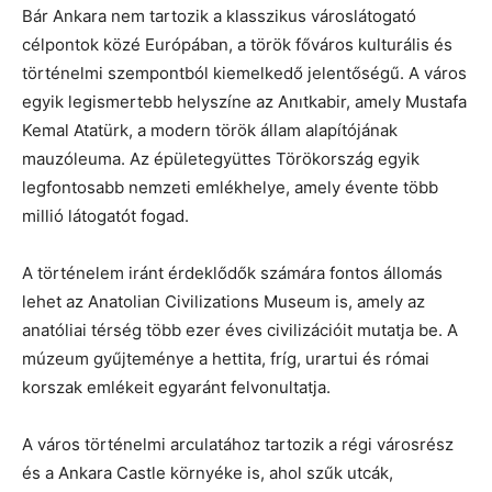
Bár Ankara nem tartozik a klasszikus városlátogató
célpontok közé Európában, a török főváros kulturális és
történelmi szempontból kiemelkedő jelentőségű. A város
egyik legismertebb helyszíne az Anıtkabir, amely Mustafa
Kemal Atatürk, a modern török állam alapítójának
mauzóleuma. Az épületegyüttes Törökország egyik
legfontosabb nemzeti emlékhelye, amely évente több
millió látogatót fogad.
A történelem iránt érdeklődők számára fontos állomás
lehet az Anatolian Civilizations Museum is, amely az
anatóliai térség több ezer éves civilizációit mutatja be. A
múzeum gyűjteménye a hettita, fríg, urartui és római
korszak emlékeit egyaránt felvonultatja.
A város történelmi arculatához tartozik a régi városrész
és a Ankara Castle környéke is, ahol szűk utcák,