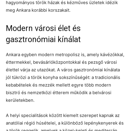
hagyományos török házak és kézműves üzletek idézik
meg Ankara korábbi korszakait.
Modern városi élet és
gasztronómiai kínálat
Ankara egyben modern metropolisz is, amely kávézókkal,
éttermekkel, bevásárlóközpontokkal és pezsgő városi
élettel várja az utazókat. A város gasztronómiai kínálata
jól tükrözi a török konyha sokszínűségét: a tradicionális
kebabételek és mezzék mellett egyre több modern
bisztró és nemzetközi étterem működik a belvárosi
kerületekben.
A helyi specialitások között kiemelt szerepet kapnak az
anatóliai régió húsételei, a különböző lepénykenyerek és
a török reggelik, amelyek a közel-keleti és mediterrán