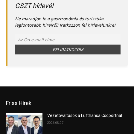
GSZT hírlevél
Ne maradjon le a gasztronómia és turisztika
legfontosabb híreiről! Iratkozzon fel hírlevelünkre!
Friss Hírek
Vezetőváltások a Lufthansa Csoportnál
2026.08.07.