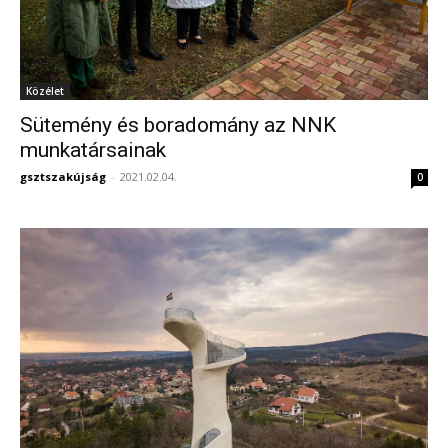
Közélet
Sütemény és boradomány az NNK
munkatársainak
gsztszakújság
-
2021.02.04.
0