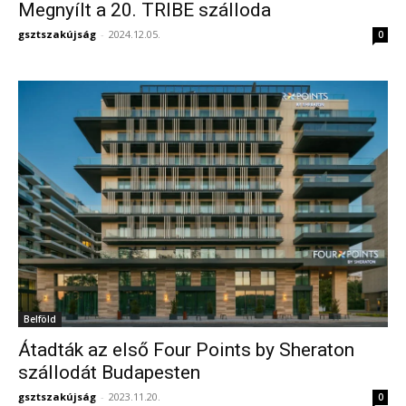
Megnyílt a 20. TRIBE szálloda
gsztszakújság
-
2024.12.05.
0
Belföld
Átadták az első Four Points by Sheraton
szállodát Budapesten
gsztszakújság
-
2023.11.20.
0