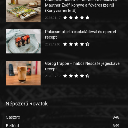
Mautner Zsófi könyve a főváros ízeiről
(Könyvismertető)
2026.01.17.
Palacsintatorta csokoládéval és eperrel
recept
2025.12.03.
Görög frappé – habos Nescafé jegeskávé
recept
2026.07.17.
Népszerű Rovatok
Gasztro
948
Belföld
649