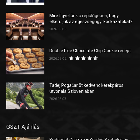
Mire figyeljünk a repülőgépen, hogy
elkerüljük az egészségügyi kockázatokat?
2026.08.06.
DoubleTree Chocolate Chip Cookie recept
2026.08.05.
Tadej Pogačar öt kedvenc kerékpáros
útvonala Szlovéniában
2026.08.03.
GSZT Ajánlás
Budapest Gasztro – Kordos Szabolcs és