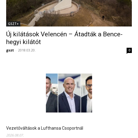
GSZT+
Új kilátások Velencén – Átadták a Bence-
hegyi kilátót
gszt
-
2018.03.20.
0
Vezetőváltások a Lufthansa Csoportnál
2026.08.07.