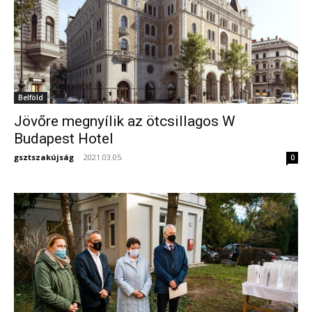
Belföld
Jövőre megnyílik az ötcsillagos W
Budapest Hotel
gsztszakújság
-
2021.03.05.
0