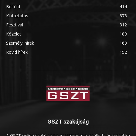
Belföld
414
Kiutaztatás
375
Fesztivál
312
Közélet
189
Személyi hírek
160
Rövid hírek
152
GSZT szakújság
A GSZT online szakújság a gasztronómia, szálloda és turisztika