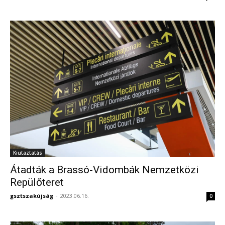
Kiutaztatás
Átadták a Brassó-Vidombák Nemzetközi
Repülőteret
gsztszakújság
-
2023.06.16.
0