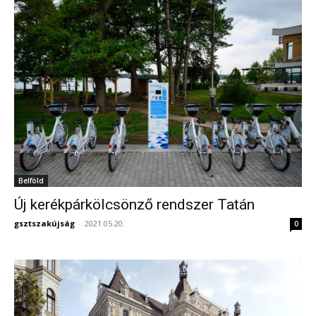
Belföld
Új kerékpárkölcsönző rendszer Tatán
gsztszakújság
-
2021.05.20.
0