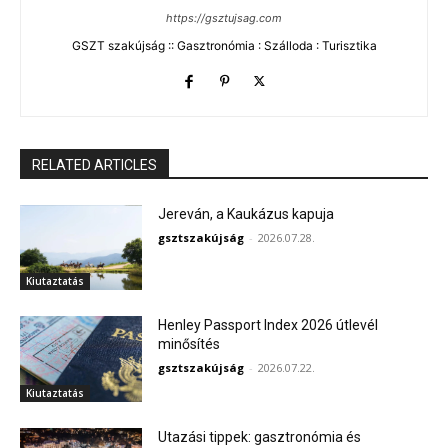
https://gsztujsag.com
GSZT szakújság :: Gasztronómia : Szálloda : Turisztika
RELATED ARTICLES
Jereván, a Kaukázus kapuja
gsztszakújság
-
2026.07.28.
Kiutaztatás
Henley Passport Index 2026 útlevél
minősítés
gsztszakújság
-
2026.07.22.
Kiutaztatás
Utazási tippek: gasztronómia és