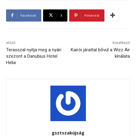
Facebook
X
Pinterest
előző
következő
Terasszal nyitja meg a nyári
Kairói járattal bővül a Wizz Air
szezont a Danubius Hotel
kínálata
Helia
gsztszakújság