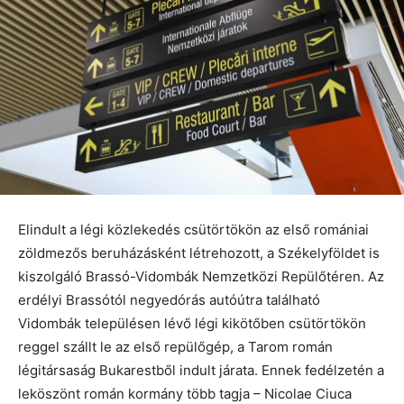
Elindult a légi közlekedés csütörtökön az első romániai
zöldmezős beruházásként létrehozott, a Székelyföldet is
kiszolgáló Brassó-Vidombák Nemzetközi Repülőtéren. Az
erdélyi Brassótól negyedórás autóútra található
Vidombák településen lévő légi kikötőben csütörtökön
reggel szállt le az első repülőgép, a Tarom román
légitársaság Bukarestből indult járata. Ennek fedélzetén a
leköszönt román kormány több tagja – Nicolae Ciuca