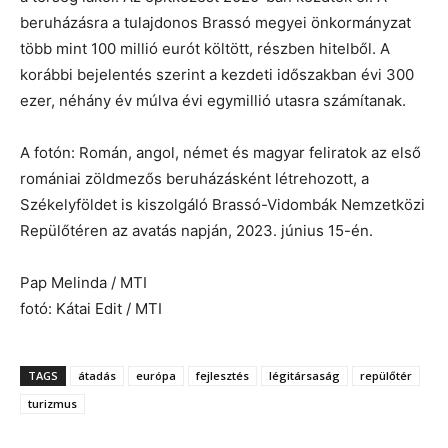
beruházásra a tulajdonos Brassó megyei önkormányzat
több mint 100 millió eurót költött, részben hitelből. A
korábbi bejelentés szerint a kezdeti időszakban évi 300
ezer, néhány év múlva évi egymillió utasra számítanak.
A fotón: Román, angol, német és magyar feliratok az első
romániai zöldmezős beruházásként létrehozott, a
Székelyföldet is kiszolgáló Brassó-Vidombák Nemzetközi
Repülőtéren az avatás napján, 2023. június 15-én.
Pap Melinda / MTI
fotó: Kátai Edit / MTI
TAGS
átadás
európa
fejlesztés
légitársaság
repülőtér
turizmus