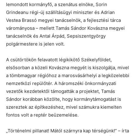
lemondott kormányfő, a szenátus elnöke, Sorin
Grindeanu régi-új szállításügyi miniszter és Adrian
Vestea Brassó megyei tanácselnök, a fejlesztési tárca
várományosa – mellett Tamás Sándor Kovászna megyei
tanácselnök és Antal Árpád, Sepsiszentgyörgy
polgármestere is jelen volt.
A csütörtökön felavatott légikikötő Székelyföldet,
elsősorban a közeli Kovászna megyét is kiszolgálja, mivel
a tömbmagyar régióhoz a marosvásárhelyi a legközelebbi
nemzetközi repülőtér. A háromszéki önkormányzati
vezetők kezdetektől támogatták a projektet, Tamás
Sándor korábban közölte, hogy kormánytámogatást is
szereztek az építkezéshez, mivel számukra kiemelten
fontos volt a reptér beüzemelése.
„Történelmi pillanat! Mától szárnyra kap térségünk!” – írta