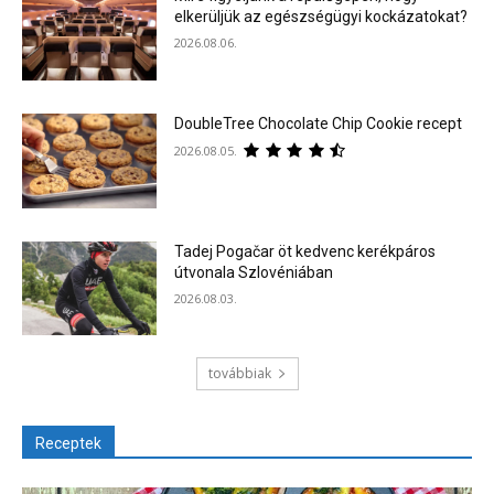
elkerüljük az egészségügyi kockázatokat?
2026.08.06.
DoubleTree Chocolate Chip Cookie recept
2026.08.05.
Tadej Pogačar öt kedvenc kerékpáros
útvonala Szlovéniában
2026.08.03.
továbbiak
Receptek