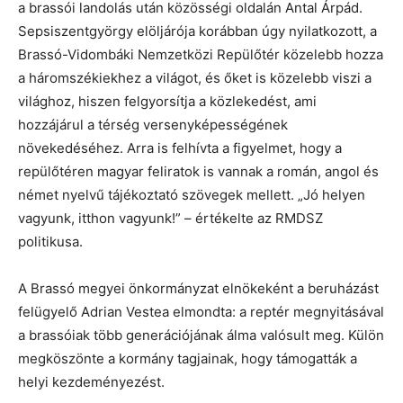
a brassói landolás után közösségi oldalán Antal Árpád.
Sepsiszentgyörgy elöljárója korábban úgy nyilatkozott, a
Brassó-Vidombáki Nemzetközi Repülőtér közelebb hozza
a háromszékiekhez a világot, és őket is közelebb viszi a
világhoz, hiszen felgyorsítja a közlekedést, ami
hozzájárul a térség versenyképességének
növekedéséhez. Arra is felhívta a figyelmet, hogy a
repülőtéren magyar feliratok is vannak a román, angol és
német nyelvű tájékoztató szövegek mellett. „Jó helyen
vagyunk, itthon vagyunk!” – értékelte az RMDSZ
politikusa.
A Brassó megyei önkormányzat elnökeként a beruházást
felügyelő Adrian Vestea elmondta: a reptér megnyitásával
a brassóiak több generációjának álma valósult meg. Külön
megköszönte a kormány tagjainak, hogy támogatták a
helyi kezdeményezést.