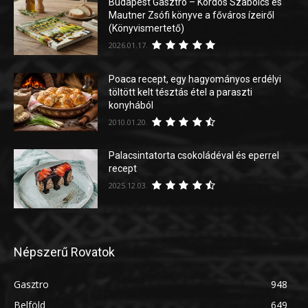
Budapest Gasztro – Kordos Szabolcs és
Mautner Zsófi könyve a főváros ízeiről
(Könyvismertető)
2026.01.17.
Poaca recept, egy hagyományos erdélyi
töltött kelt tésztás étel a paraszti
konyhából
2010.01.20.
Palacsintatorta csokoládéval és eperrel
recept
2025.12.03.
Népszerű Rovatok
Gasztro
948
Belföld
649