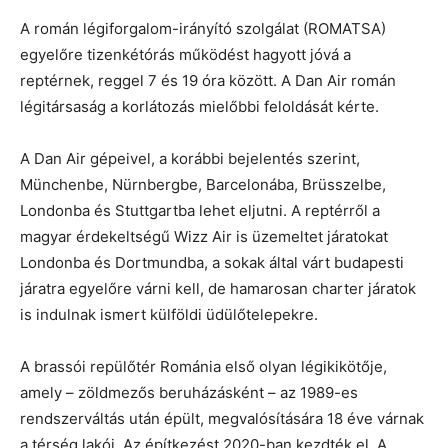
A román légiforgalom-irányító szolgálat (ROMATSA)
egyelőre tizenkétórás működést hagyott jóvá a
reptérnek, reggel 7 és 19 óra között. A Dan Air román
légitársaság a korlátozás mielőbbi feloldását kérte.
A Dan Air gépeivel, a korábbi bejelentés szerint,
Münchenbe, Nürnbergbe, Barcelonába, Brüsszelbe,
Londonba és Stuttgartba lehet eljutni. A reptérről a
magyar érdekeltségű Wizz Air is üzemeltet járatokat
Londonba és Dortmundba, a sokak által várt budapesti
járatra egyelőre várni kell, de hamarosan charter járatok
is indulnak ismert külföldi üdülőtelepekre.
A brassói repülőtér Románia első olyan légikikötője,
amely – zöldmezős beruházásként – az 1989-es
rendszerváltás után épült, megvalósítására 18 éve várnak
a térség lakói. Az építkezést 2020-ban kezdték el. A