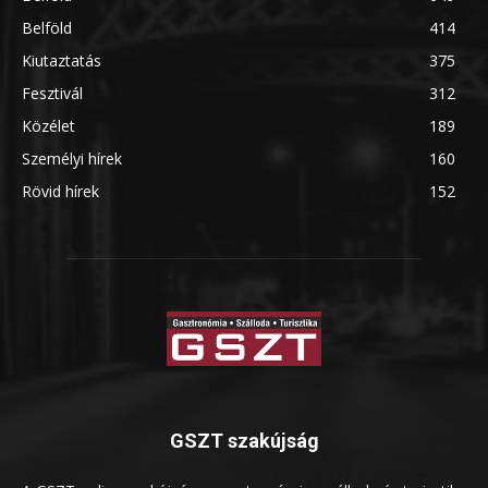
Belföld
414
Kiutaztatás
375
Fesztivál
312
Közélet
189
Személyi hírek
160
Rövid hírek
152
GSZT szakújság