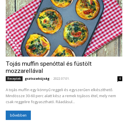
Tojás muffin spenóttal és füstölt
mozzarellával
gsztszakújság
-
2022.07.01.
Receptek
0
A tojás muffin egy könnyű reggeli és egyszerűen elkészíthető.
Mindössze 30-60 perc alatt kész a remek tojásos étel, mely nem
csak reggelire fogyasztható. Ráadásul...
bővebben