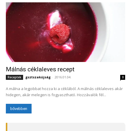
Málnás céklaleves recept
gsztszakújság
-
2016.01.04.
Receptek
0
A málna a legjobbat hozza ki a céklából. A málnás céklaleves akár
hidegen, akár melegen is fogyasztható. Hozzávalók fél...
bővebben