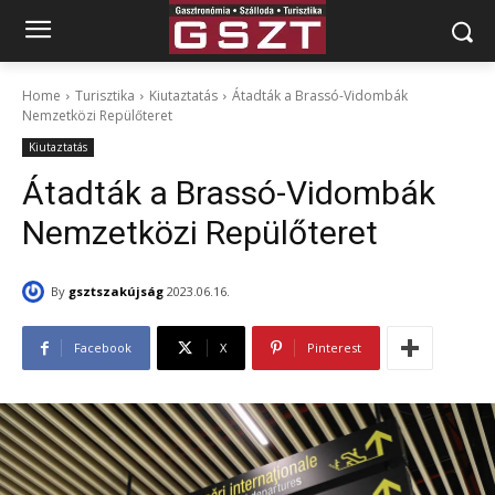
Home
Turisztika
Kiutaztatás
Átadták a Brassó-Vidombák
Nemzetközi Repülőteret
Kiutaztatás
Átadták a Brassó-Vidombák
Nemzetközi Repülőteret
By
gsztszakújság
2023.06.16.
Facebook
X
Pinterest