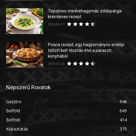
Tejszínes-medvehagymás zöldspárga-
krémleves recept
2026.04.17.
Poaca recept, egy hagyományos erdélyi
töltött kelt tésztás étel a paraszti
konyhából
2010.01.20.
Népszerű Rovatok
Gasztro
948
Belföld
649
Belföld
414
Kiutaztatás
375