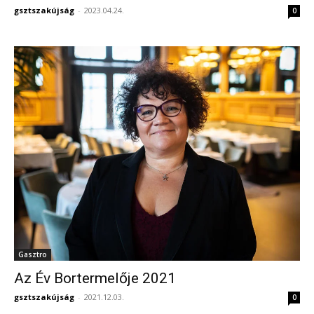
gsztszakújság
-
2023.04.24.
0
Gasztro
Az Év Bortermelője 2021
gsztszakújság
-
2021.12.03.
0