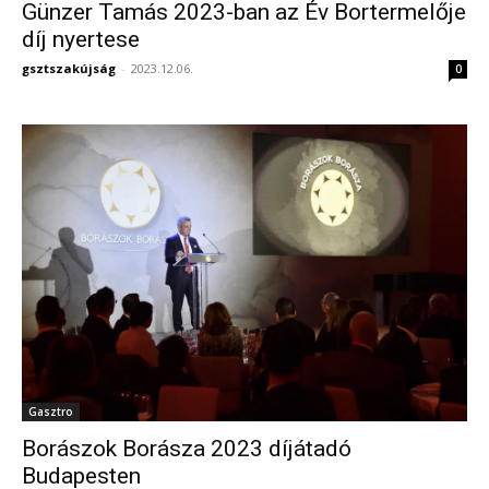
Günzer Tamás 2023-ban az Év Bortermelője
díj nyertese
gsztszakújság
-
2023.12.06.
0
Gasztro
Borászok Borásza 2023 díjátadó
Budapesten