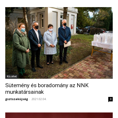
Közélet
Sütemény és boradomány az NNK
munkatársainak
gsztszakújság
-
2021.02.04.
0