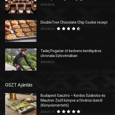
2026.08.06.
DoubleTree Chocolate Chip Cookie recept
2026.08.05.
Tadej Pogačar öt kedvenc kerékpáros
útvonala Szlovéniában
2026.08.03.
GSZT Ajánlás
Budapest Gasztro – Kordos Szabolcs és
Mautner Zsófi könyve a főváros ízeiről
(Könyvismertető)
2026.01.17.