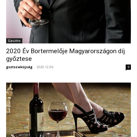
Gasztro
2020 Év Bortermelője Magyarországon díj
győztese
gsztszakújság
-
2020.12.06.
0