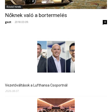
Rövid hírek
Nőknek való a bortermelés
gszt
-
2018.03.09.
0
Vezetőváltások a Lufthansa Csoportnál
2026.08.07.