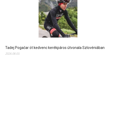
Tadej Pogačar öt kedvenc kerékpáros útvonala Szlovéniában
2026.08.03.