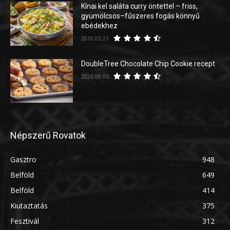
Kínai kel saláta curry öntettel – friss,
gyümölcsös–fűszeres fogás könnyű
ebédekhez
2010.03.21.
DoubleTree Chocolate Chip Cookie recept
2026.08.05.
Népszerű Rovatok
Gasztro
948
Belföld
649
Belföld
414
Kiutaztatás
375
Fesztivál
312