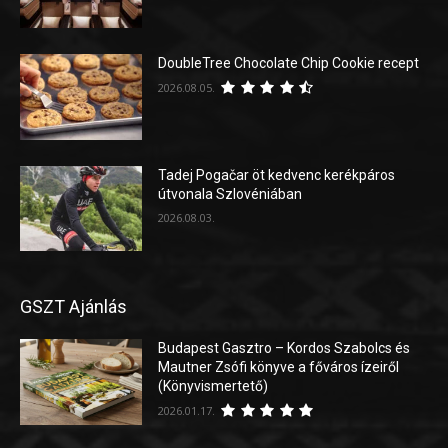
DoubleTree Chocolate Chip Cookie recept
2026.08.05.
Tadej Pogačar öt kedvenc kerékpáros
útvonala Szlovéniában
2026.08.03.
GSZT Ajánlás
Budapest Gasztro – Kordos Szabolcs és
Mautner Zsófi könyve a főváros ízeiről
(Könyvismertető)
2026.01.17.