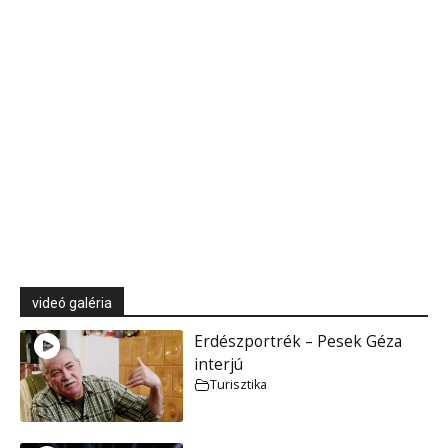
videó galéria
Erdészportrék – Pesek Géza
interjú
Turisztika