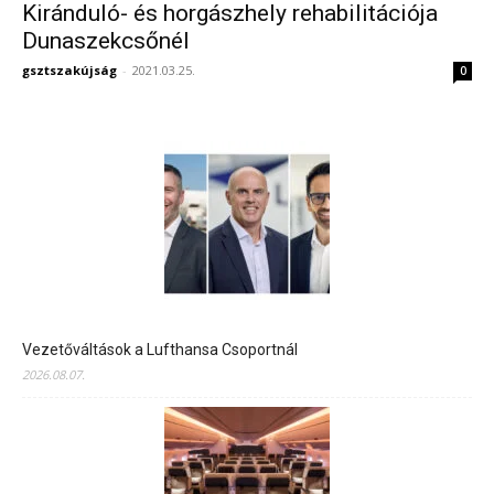
Kiránduló- és horgászhely rehabilitációja
Dunaszekcsőnél
gsztszakújság
-
2021.03.25.
0
Vezetőváltások a Lufthansa Csoportnál
2026.08.07.