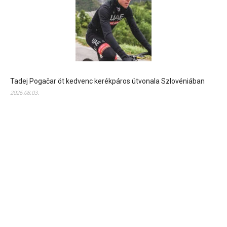
Tadej Pogačar öt kedvenc kerékpáros útvonala Szlovéniában
2026.08.03.