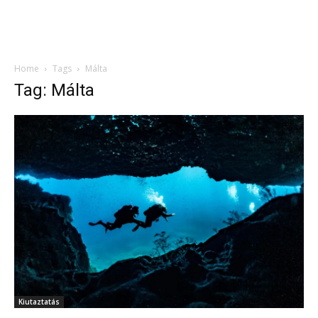
Home
Tags
Málta
Tag: Málta
Kiutaztatás