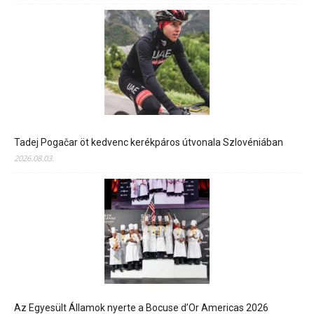
Tadej Pogačar öt kedvenc kerékpáros útvonala Szlovéniában
2026.08.03.
Az Egyesült Államok nyerte a Bocuse d’Or Americas 2026