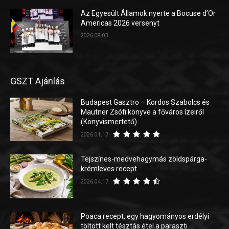
Az Egyesült Államok nyerte a Bocuse d’Or
Americas 2026 versenyt
2026.08.03.
GSZT Ajánlás
Budapest Gasztro – Kordos Szabolcs és
Mautner Zsófi könyve a főváros ízeiről
(Könyvismertető)
2026.01.17.
Tejszínes-medvehagymás zöldspárga-
krémleves recept
2026.04.17.
Poaca recept, egy hagyományos erdélyi
töltött kelt tésztás étel a paraszti