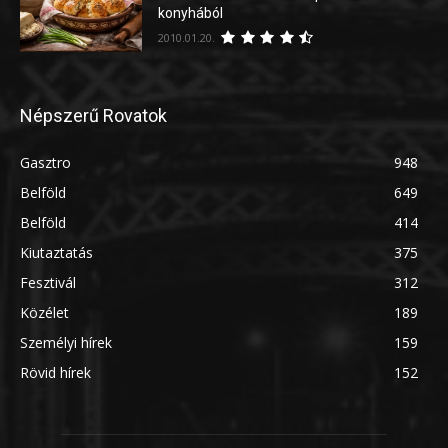
konyhából
2010.01.20.
Népszerű Rovatok
Gasztro
948
Belföld
649
Belföld
414
Kiutaztatás
375
Fesztivál
312
Közélet
189
Személyi hírek
159
Rövid hírek
152