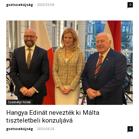
gsztszakújság
-
2026.05.04.
0
Személyi hírek
Hangya Edinát nevezték ki Málta
tiszteletbeli konzuljává
gsztszakújság
-
2026.04.24.
0