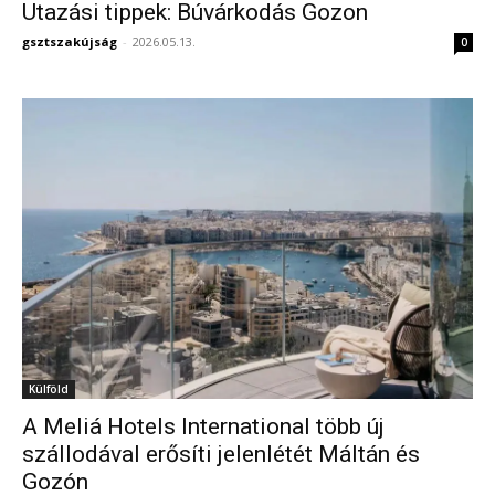
Utazási tippek: Búvárkodás Gozon
gsztszakújság
-
2026.05.13.
0
Külföld
A Meliá Hotels International több új
szállodával erősíti jelenlétét Máltán és
Gozón