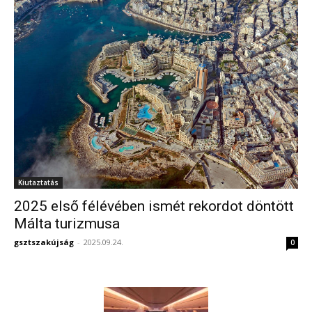
Kiutaztatás
2025 első félévében ismét rekordot döntött
Málta turizmusa
gsztszakújság
-
2025.09.24.
0