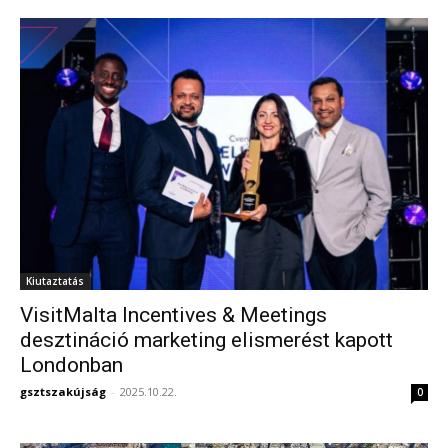
Kiutaztatás
VisitMalta Incentives & Meetings
desztináció marketing elismerést kapott
Londonban
gsztszakújság
-
2025.10.22.
0