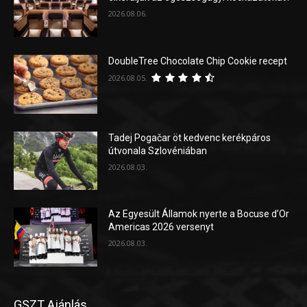
2026.08.06.
DoubleTree Chocolate Chip Cookie recept
2026.08.05.
Tadej Pogačar öt kedvenc kerékpáros
útvonala Szlovéniában
2026.08.03.
Az Egyesült Államok nyerte a Bocuse d’Or
Americas 2026 versenyt
2026.08.03.
GSZT Ajánlás