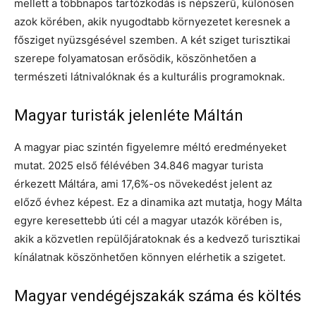
mellett a többnapos tartózkodás is népszerű, különösen
azok körében, akik nyugodtabb környezetet keresnek a
fősziget nyüzsgésével szemben. A két sziget turisztikai
szerepe folyamatosan erősödik, köszönhetően a
természeti látnivalóknak és a kulturális programoknak.
Magyar turisták jelenléte Máltán
A magyar piac szintén figyelemre méltó eredményeket
mutat. 2025 első félévében 34.846 magyar turista
érkezett Máltára, ami 17,6%-os növekedést jelent az
előző évhez képest. Ez a dinamika azt mutatja, hogy Málta
egyre keresettebb úti cél a magyar utazók körében is,
akik a közvetlen repülőjáratoknak és a kedvező turisztikai
kínálatnak köszönhetően könnyen elérhetik a szigetet.
Magyar vendégéjszakák száma és költés