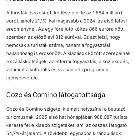
A turisták összesített költése elérte az 1,564 milliárd
eurót, amely 21,1%-kal magasabb a 2024-es első félévi
eredménynél. Az egy főre jutó költés 866 euróra nőtt,
szemben az előző évi 812 euróval. Ez azt jelzi, hogy
nemcsak a turisták száma, hanem a fogyasztási
hajlandóság is erősödött. A kiadások között szerepelnek
a szállásköltségek, az éttermi fogyasztás, a közlekedés,
valamint a kulturális és szabadidős programok
igénybevétele.
Gozo és Comino látogatottsága
Gozo és Comino szigetei kiemelt helyszínei a beutazó
turizmusnak. 2025 első hat hónapjában 988.087 turista
kereste fel e kisebb szigeteket, ami az összes látogató
54,7%-át jelenti. A rövidebb, egynapos kirándulások