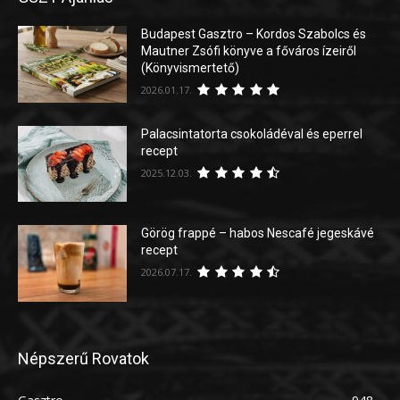
Budapest Gasztro – Kordos Szabolcs és
Mautner Zsófi könyve a főváros ízeiről
(Könyvismertető)
2026.01.17.
Palacsintatorta csokoládéval és eperrel
recept
2025.12.03.
Görög frappé – habos Nescafé jegeskávé
recept
2026.07.17.
Népszerű Rovatok