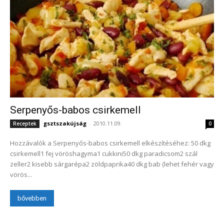
Serpenyős-babos csirkemell
gsztszakújság
-
2010.11.09.
Receptek
0
Hozzávalók a Serpenyős-babos csirkemell elkészítéséhez: 50 dkg
csirkemell1 fej vöröshagyma1 cukkini50 dkg paradicsom2 szál
zeller2 kisebb sárgarépa2 zöldpaprika40 dkg bab (lehet fehér vagy
vörös...
bővebben