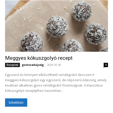
Meggyes kókuszgolyó recept
gsztszakújság
-
2024.10.18.
Receptek
0
Egyszerű és könnyen elkészíthető vendégváró desszert A
meggyes kókuszgolyó egy egyszerű, de népszerű édesség, amely
kiválóan alkalmas gyors vendégváró finomságnak. A klasszikus
kókuszgolyó receptjéhez hasonlóan...
bővebben