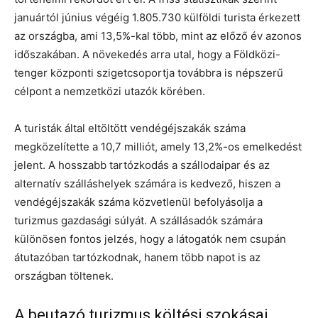
januártól június végéig 1.805.730 külföldi turista érkezett
az országba, ami 13,5%-kal több, mint az előző év azonos
időszakában. A növekedés arra utal, hogy a Földközi-
tenger központi szigetcsoportja továbbra is népszerű
célpont a nemzetközi utazók körében.
A turisták által eltöltött vendégéjszakák száma
megközelítette a 10,7 milliót, amely 13,2%-os emelkedést
jelent. A hosszabb tartózkodás a szállodaipar és az
alternatív szálláshelyek számára is kedvező, hiszen a
vendégéjszakák száma közvetlenül befolyásolja a
turizmus gazdasági súlyát. A szállásadók számára
különösen fontos jelzés, hogy a látogatók nem csupán
átutazóban tartózkodnak, hanem több napot is az
országban töltenek.
A beutazó turizmus költési szokásai