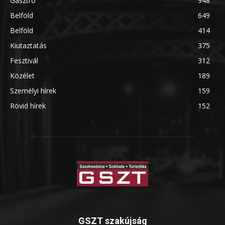
Gasztro
948
Belföld
649
Belföld
414
Kiutaztatás
375
Fesztivál
312
Közélet
189
Személyi hírek
159
Rövid hírek
152
GSZT szakújság