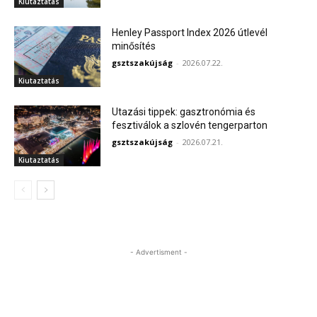
Kiutaztatás
Henley Passport Index 2026 útlevél
minősítés
gsztszakújság
-
2026.07.22.
Kiutaztatás
Utazási tippek: gasztronómia és
fesztiválok a szlovén tengerparton
gsztszakújság
-
2026.07.21.
Kiutaztatás
- Advertisment -