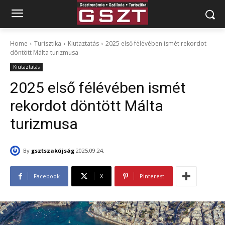
Home
Turisztika
Kiutaztatás
2025 első félévében ismét rekordot
döntött Málta turizmusa
Kiutaztatás
2025 első félévében ismét
rekordot döntött Málta
turizmusa
By
gsztszakújság
2025.09.24.
Facebook
X
Pinterest