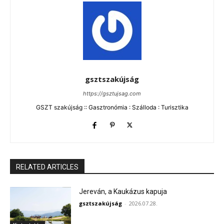
gsztszakújság
https://gsztujsag.com
GSZT szakújság :: Gasztronómia : Szálloda : Turisztika
RELATED ARTICLES
Jereván, a Kaukázus kapuja
gsztszakújság
-
2026.07.28.