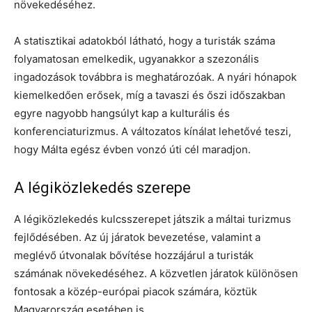
növekedéséhez.
A statisztikai adatokból látható, hogy a turisták száma
folyamatosan emelkedik, ugyanakkor a szezonális
ingadozások továbbra is meghatározóak. A nyári hónapok
kiemelkedően erősek, míg a tavaszi és őszi időszakban
egyre nagyobb hangsúlyt kap a kulturális és
konferenciaturizmus. A változatos kínálat lehetővé teszi,
hogy Málta egész évben vonzó úti cél maradjon.
A légiközlekedés szerepe
A légiközlekedés kulcsszerepet játszik a máltai turizmus
fejlődésében. Az új járatok bevezetése, valamint a
meglévő útvonalak bővítése hozzájárul a turisták
számának növekedéséhez. A közvetlen járatok különösen
fontosak a közép-európai piacok számára, köztük
Magyarország esetében is.