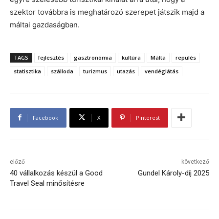
szektor továbbra is meghatározó szerepet játszik majd a
máltai gazdaságban.
TAGS
fejlesztés
gasztronómia
kultúra
Málta
repülés
statisztika
szálloda
turizmus
utazás
vendéglátás
Facebook
X
Pinterest
előző
következő
40 vállalkozás készül a Good
Gundel Károly-díj 2025
Travel Seal minősítésre