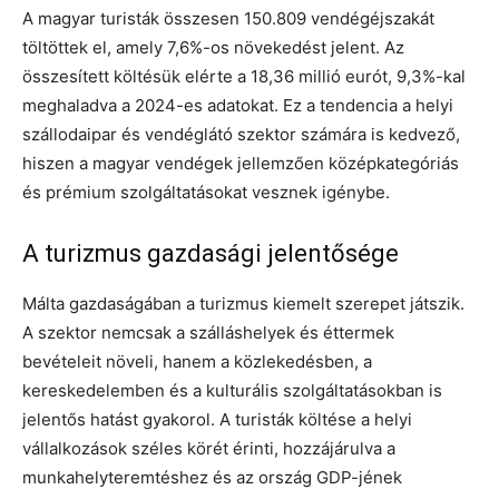
A magyar turisták összesen 150.809 vendégéjszakát
töltöttek el, amely 7,6%-os növekedést jelent. Az
összesített költésük elérte a 18,36 millió eurót, 9,3%-kal
meghaladva a 2024-es adatokat. Ez a tendencia a helyi
szállodaipar és vendéglátó szektor számára is kedvező,
hiszen a magyar vendégek jellemzően középkategóriás
és prémium szolgáltatásokat vesznek igénybe.
A turizmus gazdasági jelentősége
Málta gazdaságában a turizmus kiemelt szerepet játszik.
A szektor nemcsak a szálláshelyek és éttermek
bevételeit növeli, hanem a közlekedésben, a
kereskedelemben és a kulturális szolgáltatásokban is
jelentős hatást gyakorol. A turisták költése a helyi
vállalkozások széles körét érinti, hozzájárulva a
munkahelyteremtéshez és az ország GDP-jének