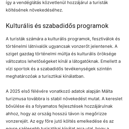
így a vendéglátás közvetlenül hozzájárul a turisták
költésének növekedéséhez.
Kulturális és szabadidős programok
A turisták számára a kulturális programok, fesztiválok és
történelmi látnivalók ugyancsak vonzerőt jelentenek. A
sziget gazdag történelmi múltja és kulturális öröksége
változatos lehetőségeket kínál a látogatóknak. Emellett a
vízi sportok és a szabadidős tevékenységek szintén
meghatározóak a turisztikai kínálatban.
A 2025 első félévére vonatkozó adatok alapján Málta
turizmusa továbbra is stabil növekedést mutat. A kereslet
bővülése és a folyamatos fejlesztések hozzájárulnak
ahhoz, hogy az ország hosszú távon is megőrizze
vonzerejét. Az egy főre jutó költés emelkedése és az
egyre szélesebb turisztikai kínálat arra utal, hogy a