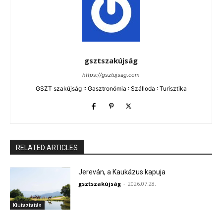
gsztszakújság
https://gsztujsag.com
GSZT szakújság :: Gasztronómia : Szálloda : Turisztika
RELATED ARTICLES
Jereván, a Kaukázus kapuja
gsztszakújság
-
2026.07.28.
Kiutaztatás