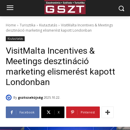
Home
Turisztika
Kiutaztatás
VisitMalta Incentives & Meetings
desztináció marketing elismerést kapott Londonban
Kiutaztatás
VisitMalta Incentives &
Meetings desztináció
marketing elismerést kapott
Londonban
By
gsztszakújság
2025.10.22.
Facebook
X
Pinterest