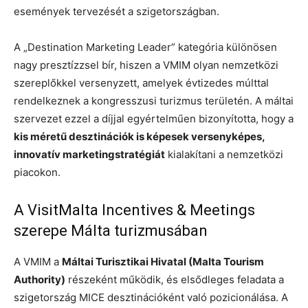
események tervezését a szigetországban.
A „Destination Marketing Leader” kategória különösen
nagy presztízzsel bír, hiszen a VMIM olyan nemzetközi
szereplőkkel versenyzett, amelyek évtizedes múlttal
rendelkeznek a kongresszusi turizmus területén. A máltai
szervezet ezzel a díjjal egyértelműen bizonyította, hogy a
kis méretű desztinációk is képesek versenyképes,
innovatív marketingstratégiát
kialakítani a nemzetközi
piacokon.
A VisitMalta Incentives & Meetings
szerepe Málta turizmusában
A VMIM a
Máltai Turisztikai Hivatal (Malta Tourism
Authority)
részeként működik, és elsődleges feladata a
szigetország MICE desztinációként való pozicionálása. A