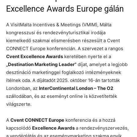
Excellence Awards Europe gálán
A VisitMalta Incentives & Meetings (VMIM), Málta
kongresszusi és rendezvényturisztikai irodája
kiemelkedő szakmai elismerésben részesült a Cvent
CONNECT Europe konferencián. A szervezet a rangos
Cvent Excellence Awards
keretében nyerte el a
„Destination Marketing Leader”
díjat, amelyet a legjobb
desztináció marketinggel foglalkozó intézményeknek
ítélnek oda. A díjátadót 2025. október 16-án tartották
Londonban, az
InterContinental London – The O2
szállodában, és az eseményt online is közvetítették
világszerte.
A
Cvent CONNECT Europe
konferencia és a hozzá
kapcsolódó
Excellence Awards
a rendezvényszervezés,
a vendéglátás és az eseménymarketing szakma egyik