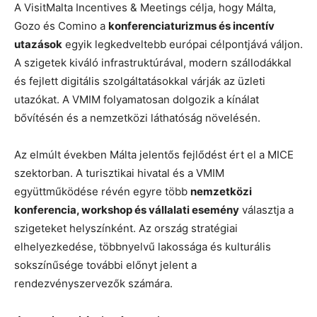
A VisitMalta Incentives & Meetings célja, hogy Málta,
Gozo és Comino a
konferenciaturizmus és incentív
utazások
egyik legkedveltebb európai célpontjává váljon.
A szigetek kiváló infrastruktúrával, modern szállodákkal
és fejlett digitális szolgáltatásokkal várják az üzleti
utazókat. A VMIM folyamatosan dolgozik a kínálat
bővítésén és a nemzetközi láthatóság növelésén.
Az elmúlt években Málta jelentős fejlődést ért el a MICE
szektorban. A turisztikai hivatal és a VMIM
együttműködése révén egyre több
nemzetközi
konferencia, workshop és vállalati esemény
választja a
szigeteket helyszínként. Az ország stratégiai
elhelyezkedése, többnyelvű lakossága és kulturális
sokszínűsége további előnyt jelent a
rendezvényszervezők számára.