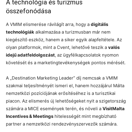
A technológia és turizmus
összefonódása
A VMIM elismerése rávilágít arra, hogy a
digitális
technológiák
alkalmazása a turizmusban már nem
kiegészítő eszköz, hanem a siker egyik alapfeltétele. Az
olyan platformok, mint a Cvent, lehetővé teszik a
valós
idejű adatfeldolgozást
, az ügyfélkapcsolatok nyomon
követését és a marketingtevékenységek pontos mérését.
A „Destination Marketing Leader” díj nemcsak a VMIM
szakmai teljesítményét ismeri el, hanem hozzájárul Málta
nemzetközi pozíciójának erősítéséhez is a turisztikai
piacon. Az elismerés új lehetőségeket nyit a szigetország
számára a MICE események terén, és növeli a
VisitMalta
Incentives & Meetings
hitelességét mint megbízható
partner a nemzetközi rendezvényszervezők számára.