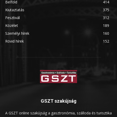
Belföld
414
Kiutaztatás
375
Fesztivál
312
Közélet
189
Személyi hírek
160
Rövid hírek
152
GSZT szakújság
A GSZT online szakújság a gasztronómia, szálloda és turisztika