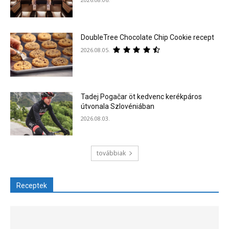
DoubleTree Chocolate Chip Cookie recept
2026.08.05.
Tadej Pogačar öt kedvenc kerékpáros
útvonala Szlovéniában
2026.08.03.
továbbiak
Receptek