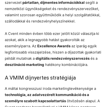
szervezet
pártatlan, díjmentes információkkal
segíti a
nemzetközi ügynökségeket és rendezvényszervezőket,
valamint szorosan együttműködik a helyi szolgáltatókkal,
szállodákkal és rendezvényhelyszínekkel.
A Cvent minden évben több ezer jelölt közül választja ki
azokat, akik a legnagyobb hatást gyakorolták az
eseményiparra. Az
Excellence Awards
az iparág egyik
legfontosabb visszajelzése, hiszen a díjazottak gyakorlati
példát mutatnak a
digitális rendezvényszervezés
és a
desztináció marketing
hatékony kombinációjára.
A VMIM díjnyertes stratégiája
A máltai kongresszusi iroda marketingtevékenysége a
technológia, az adatvezérelt kommunikáció és a
személyre szabott kapcsolattartás
ötvözésén alapul. A