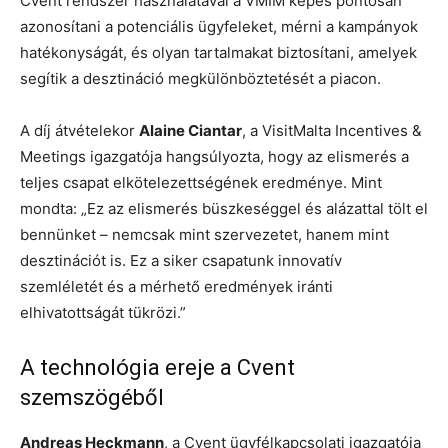
Cvent rendszer használatával a VMIM képes pontosan
azonosítani a potenciális ügyfeleket, mérni a kampányok
hatékonyságát, és olyan tartalmakat biztosítani, amelyek
segítik a desztináció megkülönböztetését a piacon.
A díj átvételekor
Alaine Ciantar
, a VisitMalta Incentives &
Meetings igazgatója hangsúlyozta, hogy az elismerés a
teljes csapat elkötelezettségének eredménye. Mint
mondta: „Ez az elismerés büszkeséggel és alázattal tölt el
bennünket – nemcsak mint szervezetet, hanem mint
desztinációt is. Ez a siker csapatunk innovatív
szemléletét és a mérhető eredmények iránti
elhivatottságát tükrözi.”
A technológia ereje a Cvent
szemszögéből
Andreas Heckmann
, a Cvent ügyfélkapcsolati igazgatója