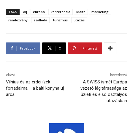
TAGS
díj
európa
konferencia
Málta
marketing
rendezvény
szálloda
turizmus
utazás
Facebook
X
Pinterest
előző
következő
Vilnius és az erdei ízek
A SWISS ismét Európa
forradalma – a balti konyha új
vezető légitársasága az
arca
üzleti és első osztályos
utazásban