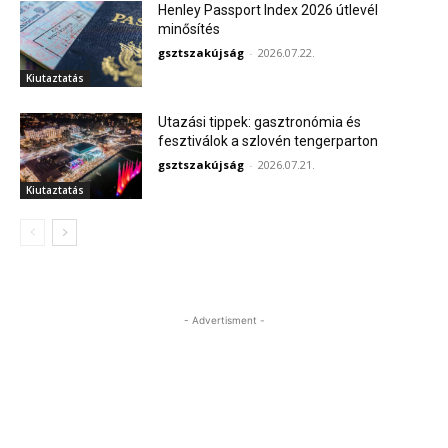
Henley Passport Index 2026 útlevél
minősítés
gsztszakújság
-
2026.07.22.
Kiutaztatás
Utazási tippek: gasztronómia és
fesztiválok a szlovén tengerparton
gsztszakújság
-
2026.07.21.
Kiutaztatás
- Advertisment -