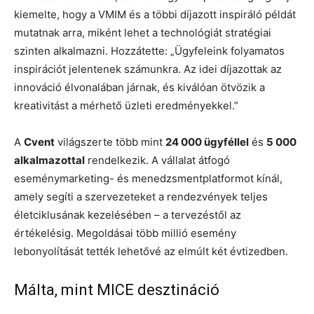
kiemelte, hogy a VMIM és a többi díjazott inspiráló példát
mutatnak arra, miként lehet a technológiát stratégiai
szinten alkalmazni. Hozzátette: „Ügyfeleink folyamatos
inspirációt jelentenek számunkra. Az idei díjazottak az
innováció élvonalában járnak, és kiválóan ötvözik a
kreativitást a mérhető üzleti eredményekkel.”
A
Cvent
világszerte több mint
24 000 ügyféllel
és
5 000
alkalmazottal
rendelkezik. A vállalat átfogó
eseménymarketing- és menedzsmentplatformot kínál,
amely segíti a szervezeteket a rendezvények teljes
életciklusának kezelésében – a tervezéstől az
értékelésig. Megoldásai több millió esemény
lebonyolítását tették lehetővé az elmúlt két évtizedben.
Málta, mint MICE desztináció