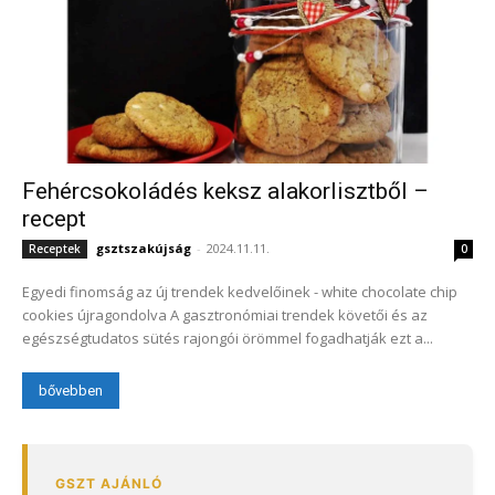
Fehércsokoládés keksz alakorlisztből –
recept
gsztszakújság
-
2024.11.11.
Receptek
0
Egyedi finomság az új trendek kedvelőinek - white chocolate chip
cookies újragondolva A gasztronómiai trendek követői és az
egészségtudatos sütés rajongói örömmel fogadhatják ezt a...
bővebben