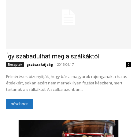
Így szabadulhat meg a szálkáktól
gsztszakújság
-
2015.06.17.
Receptek
0
Felmérések bizonyítják, hogy bár a magyarok rajonganak a halas
ételekért, sokan azért nem mernek ilyen fogást készíteni, mert
tartanak a szálkáktól. A szálka azonban...
bővebben