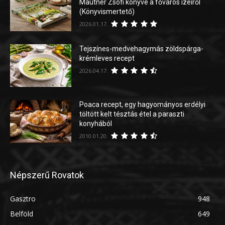
Mautner Zsófi könyve a főváros ízeiről
(Könyvismertető)
2026.01.17.
Tejszínes-medvehagymás zöldspárga-
krémleves recept
2026.04.17.
Poaca recept, egy hagyományos erdélyi
töltött kelt tésztás étel a paraszti
konyhából
2010.01.20.
Népszerű Rovatok
Gasztro
948
Belföld
649