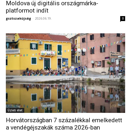
Moldova új digitális országmárka-
platformot indít
gsztszakújság
-
2026.06.19.
0
Üzleti élet
Horvátországban 7 százalékkal emelkedett
a vendégéjszakák száma 2026-ban