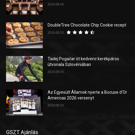
2026.08.06.
DoubleTree Chocolate Chip Cookie recept
2026.08.05.
Tadej Pogačar öt kedvenc kerékpáros
útvonala Szlovéniában
2026.08.03.
Az Egyesült Államok nyerte a Bocuse d’Or
Americas 2026 versenyt
2026.08.03.
GSZT Ajánlás