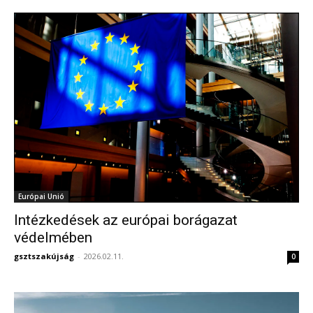
Európai Unió
Intézkedések az európai borágazat
védelmében
gsztszakújság
-
2026.02.11.
0