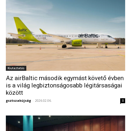
Kiutaztatás
Az airBaltic második egymást követő évben
is a világ legbiztonságosabb légitársaságai
között
gsztszakújság
-
2026.02.06.
0