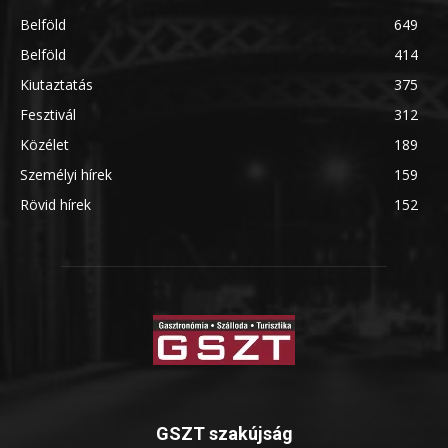
Belföld
649
Belföld
414
Kiutaztatás
375
Fesztivál
312
Közélet
189
Személyi hírek
159
Rövid hírek
152
GSZT szakújság