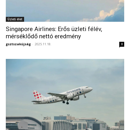
Üzleti élet
Singapore Airlines: Erős üzleti félév,
mérséklődő nettó eredmény
gsztszakújság
-
2025.11.18.
0