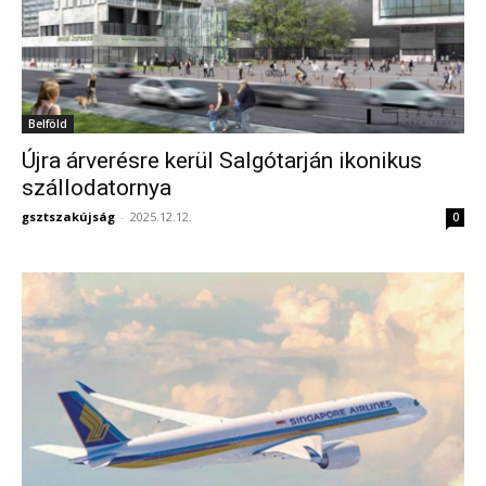
Belföld
Újra árverésre kerül Salgótarján ikonikus
szállodatornya
gsztszakújság
-
2025.12.12.
0