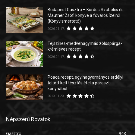
Budapest Gasztro – Kordos Szabolcs és
Mautner Zsófi könyve a főváros ízeiről
(Könyvismertető)
2026.01.17.
Tejszínes-medvehagymás zöldspárga-
krémleves recept
2026.04.17.
Poaca recept, egy hagyományos erdélyi
töltött kelt tésztás étel a paraszti
konyhából
2010.01.20.
Népszerű Rovatok
Gasztro
948