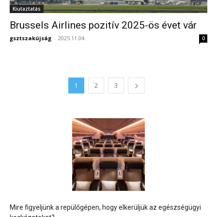
Kiutaztatás
Brussels Airlines pozitív 2025-ös évet vár
gsztszakújság
-
2025.11.04.
0
1
2
3
Mire figyeljünk a repülőgépen, hogy elkerüljük az egészségügyi