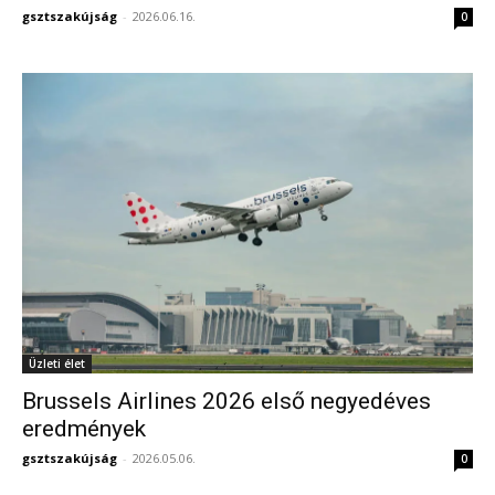
gsztszakújság
-
2026.06.16.
0
Üzleti élet
Brussels Airlines 2026 első negyedéves
eredmények
gsztszakújság
-
2026.05.06.
0