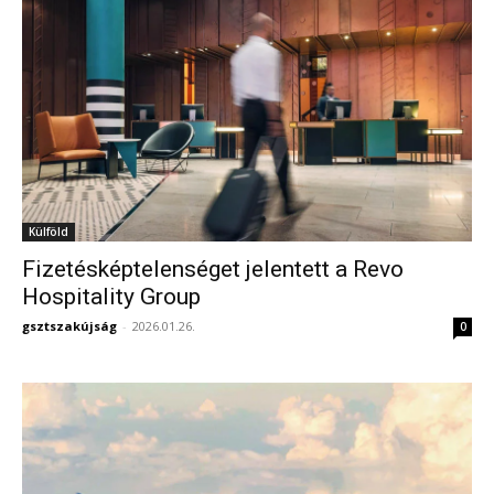
Külföld
Fizetésképtelenséget jelentett a Revo
Hospitality Group
gsztszakújság
-
2026.01.26.
0