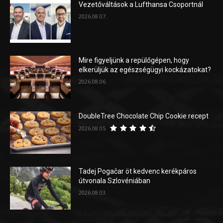
Vezetőváltások a Lufthansa Csoportnál
2026.08.07.
Mire figyeljünk a repülőgépen, hogy
elkerüljük az egészségügyi kockázatokat?
2026.08.06.
DoubleTree Chocolate Chip Cookie recept
2026.08.05.
Tadej Pogačar öt kedvenc kerékpáros
útvonala Szlovéniában
2026.08.03.