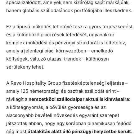
specializálódott, amelyek nem kizárólag saját márkájúak,
hanem globális szállodaláncok portfóliójába illeszkednek.
Ez a típusú működés lehetővé teszi a gyors terjeszkedést
és a különböző piaci rések lefedését, ugyanakkor
komplex működési és pénzügyi struktúrát is feltételez,
amely a jelenlegi piaci környezetben – emelkedő
költségek, változó utazási trendek – különösen
sérülékeny lehet.
A Revo Hospitality Group fizetésképtelenségi eljárása –
amely 125 németországi és osztrák szállodát érint –
rávilágít a
nemzetközi szállodaipar aktuális kihívásaira
:
a költségnyomás, a bővülés gyorsasága és az
alacsonyabb bevételi növekedés egyaránt szerepet
játszottak abban, hogy egy korábban dinamikusan fejlődő
cég most
átalakítás alatt álló pénzügyi helyzetbe került
.