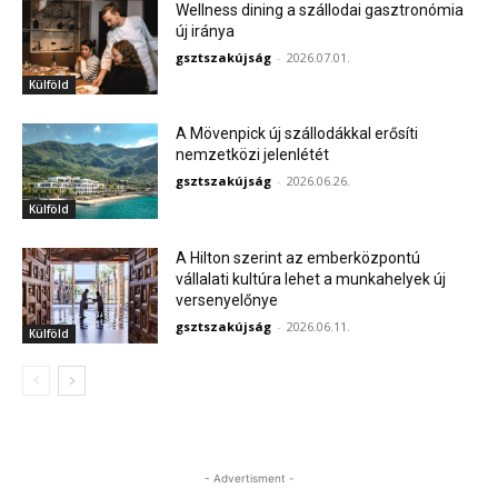
Wellness dining a szállodai gasztronómia
új iránya
gsztszakújság
-
2026.07.01.
Külföld
A Mövenpick új szállodákkal erősíti
nemzetközi jelenlétét
gsztszakújság
-
2026.06.26.
Külföld
A Hilton szerint az emberközpontú
vállalati kultúra lehet a munkahelyek új
versenyelőnye
gsztszakújság
-
2026.06.11.
Külföld
- Advertisment -