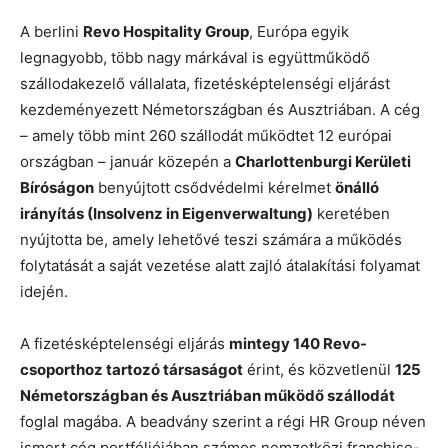
A berlini
Revo Hospitality Group
, Európa egyik
legnagyobb, több nagy márkával is együttműködő
szállodakezelő vállalata, fizetésképtelenségi eljárást
kezdeményezett Németországban és Ausztriában. A cég
– amely több mint 260 szállodát működtet 12 európai
országban – január közepén a
Charlottenburgi Kerületi
Bíróságon
benyújtott csődvédelmi kérelmet
önálló
irányítás (Insolvenz in Eigenverwaltung)
keretében
nyújtotta be, amely lehetővé teszi számára a működés
folytatását a saját vezetése alatt zajló átalakítási folyamat
idején.
A fizetésképtelenségi eljárás
mintegy 140 Revo-
csoporthoz tartozó társaságot
érint, és közvetlenül
125
Németországban és Ausztriában működő szállodát
foglal magába. A beadvány szerint a régi HR Group néven
ismert cég portfóliójában számos nemzetközi franchise-