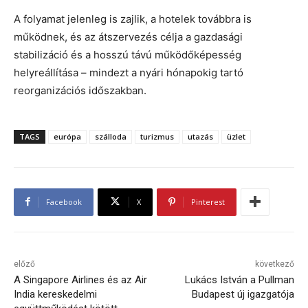
A folyamat jelenleg is zajlik, a hotelek továbbra is
működnek, és az átszervezés célja a gazdasági
stabilizáció és a hosszú távú működőképesség
helyreállítása – mindezt a nyári hónapokig tartó
reorganizációs időszakban.
TAGS
európa
szálloda
turizmus
utazás
üzlet
Facebook
X
Pinterest
előző
következő
A Singapore Airlines és az Air
Lukács István a Pullman
India kereskedelmi
Budapest új igazgatója