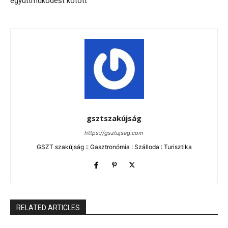
együttműködést kötött
gsztszakújság
https://gsztujsag.com
GSZT szakújság :: Gasztronómia : Szálloda : Turisztika
RELATED ARTICLES