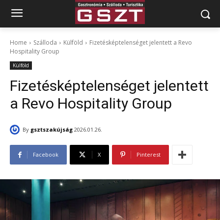
Home
Szálloda
Külföld
Fizetésképtelenséget jelentett a Revo
Hospitality Group
Külföld
Fizetésképtelenséget jelentett
a Revo Hospitality Group
By
gsztszakújság
2026.01.26.
Facebook
X
Pinterest