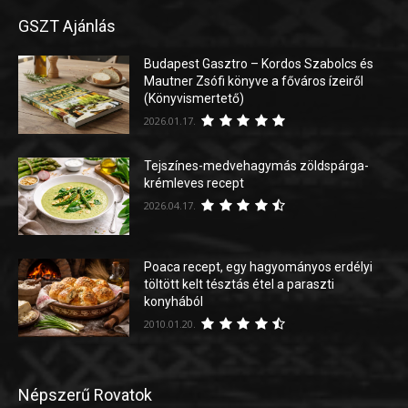
GSZT Ajánlás
Budapest Gasztro – Kordos Szabolcs és
Mautner Zsófi könyve a főváros ízeiről
(Könyvismertető)
2026.01.17.
Tejszínes-medvehagymás zöldspárga-
krémleves recept
2026.04.17.
Poaca recept, egy hagyományos erdélyi
töltött kelt tésztás étel a paraszti
konyhából
2010.01.20.
Népszerű Rovatok