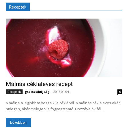
Receptek
Málnás céklaleves recept
gsztszakújság
-
2016.01.04.
Receptek
0
A málna a legjobbat hozza ki a céklából. A málnás céklaleves akár
hidegen, akár melegen is fogyasztható. Hozzávalók fél...
bővebben