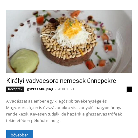
Királyi vadvacsora nemcsak ünnepekre
gsztszakújság
-
2010.03.21.
Receptek
0
A vadászat az ember egyik legősibb tevékenysége és
Magyarországon is évszázadokra visszanyúló hagyománnyal
rendelkezik. Kevesen tudják, de hazánk a gímszarvas trófeák
tekintetében például mindig...
bővebben