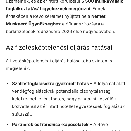
üzemelnek, és az érintett körülbelül
5 500 munkavállaló
foglalkoztatását igyekeznek megőrizni
. Ennek
érdekében a Revo kérelmet nyújtott be a
Német
Munkaerő Ügynökséghez
előfinanszírozásra a
bérkifizetések fedezésére 2026 első negyedévében.
Az fizetésképtelenési eljárás hatásai
A fizetésképtelenségi eljárás hatása több szinten is
megjelenik:
Szállásfoglalásokra gyakorolt hatás
– A folyamat alatt
vendégfoglalásoknál potenciális bizonytalanság
keletkezhet, ezért fontos, hogy az utazni készülők
közvetlenül az érintett hotellel egyeztessék foglalásuk
státuszát.
Partnerek és franchise-kapcsolatok
– A Revo