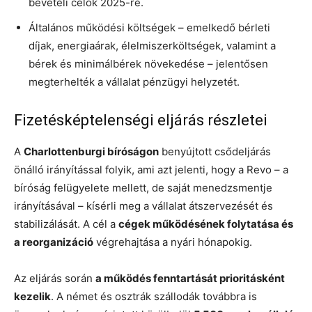
bevételi célok 2025-re.
Általános működési költségek – emelkedő bérleti
díjak, energiaárak, élelmiszerköltségek, valamint a
bérek és minimálbérek növekedése – jelentősen
megterhelték a vállalat pénzügyi helyzetét.
Fizetésképtelenségi eljárás részletei
A
Charlottenburgi bíróságon
benyújtott csődeljárás
önálló irányítással folyik, ami azt jelenti, hogy a Revo – a
bíróság felügyelete mellett, de saját menedzsmentje
irányításával – kísérli meg a vállalat átszervezését és
stabilizálását. A cél a
cégek működésének folytatása és
a reorganizáció
végrehajtása a nyári hónapokig.
Az eljárás során
a működés fenntartását prioritásként
kezelik
. A német és osztrák szállodák továbbra is