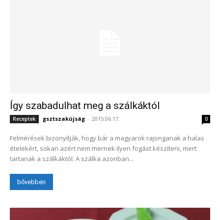
Így szabadulhat meg a szálkáktól
gsztszakújság
-
2015.06.17.
Receptek
0
Felmérések bizonyítják, hogy bár a magyarok rajonganak a halas
ételekért, sokan azért nem mernek ilyen fogást készíteni, mert
tartanak a szálkáktól. A szálka azonban...
bővebben