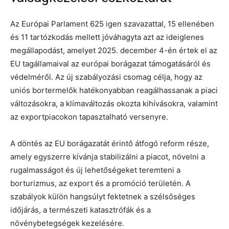
Az Európai Parlament 625 igen szavazattal, 15 ellenében
és 11 tartózkodás mellett jóváhagyta azt az ideiglenes
megállapodást, amelyet 2025. december 4-én értek el az
EU tagállamaival az európai borágazat támogatásáról és
védelméről. Az új szabályozási csomag célja, hogy az
uniós bortermelők hatékonyabban reagálhassanak a piaci
változásokra, a klímaváltozás okozta kihívásokra, valamint
az exportpiacokon tapasztalható versenyre.
A döntés az EU borágazatát érintő átfogó reform része,
amely egyszerre kívánja stabilizálni a piacot, növelni a
rugalmasságot és új lehetőségeket teremteni a
borturizmus, az export és a promóció területén. A
szabályok külön hangsúlyt fektetnek a szélsőséges
időjárás, a természeti katasztrófák és a
növénybetegségek kezelésére.