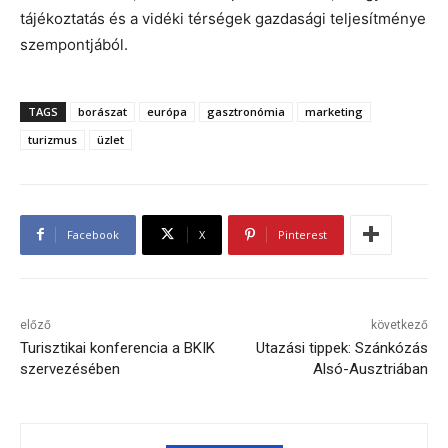
tájékoztatás és a vidéki térségek gazdasági teljesítménye
szempontjából.
TAGS
borászat
európa
gasztronómia
marketing
turizmus
üzlet
Facebook
X
Pinterest
előző
következő
Turisztikai konferencia a BKIK
Utazási tippek: Szánkózás
szervezésében
Alsó-Ausztriában