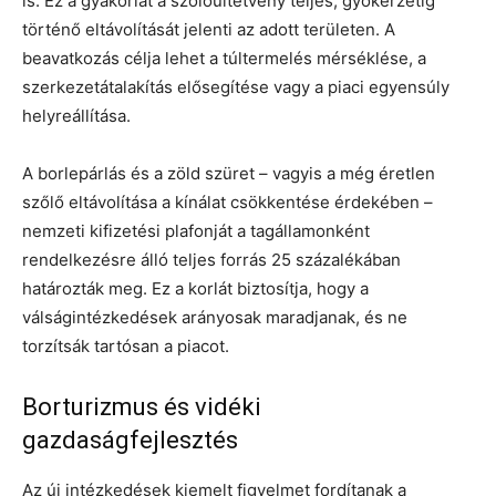
is. Ez a gyakorlat a szőlőültetvény teljes, gyökérzetig
történő eltávolítását jelenti az adott területen. A
beavatkozás célja lehet a túltermelés mérséklése, a
szerkezetátalakítás elősegítése vagy a piaci egyensúly
helyreállítása.
A borlepárlás és a zöld szüret – vagyis a még éretlen
szőlő eltávolítása a kínálat csökkentése érdekében –
nemzeti kifizetési plafonját a tagállamonként
rendelkezésre álló teljes forrás 25 százalékában
határozták meg. Ez a korlát biztosítja, hogy a
válságintézkedések arányosak maradjanak, és ne
torzítsák tartósan a piacot.
Borturizmus és vidéki
gazdaságfejlesztés
Az új intézkedések kiemelt figyelmet fordítanak a