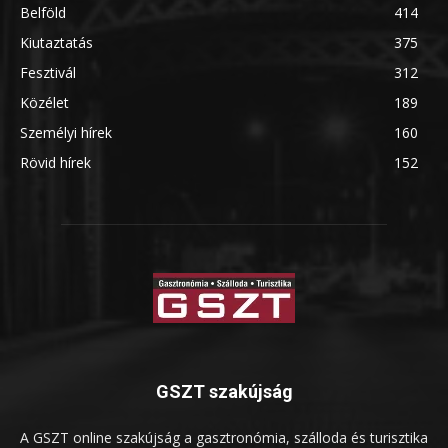
Belföld
414
Kiutaztatás
375
Fesztivál
312
Közélet
189
Személyi hírek
160
Rövid hírek
152
GSZT szakújság
A GSZT online szakújság a gasztronómia, szálloda és turisztika