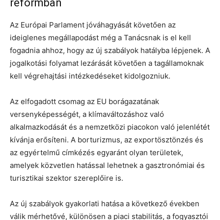
reformban
Az Európai Parlament jóváhagyását követően az
ideiglenes megállapodást még a Tanácsnak is el kell
fogadnia ahhoz, hogy az új szabályok hatályba lépjenek. A
jogalkotási folyamat lezárását követően a tagállamoknak
kell végrehajtási intézkedéseket kidolgozniuk.
Az elfogadott csomag az EU borágazatának
versenyképességét, a klímaváltozáshoz való
alkalmazkodását és a nemzetközi piacokon való jelenlétét
kívánja erősíteni. A borturizmus, az exportösztönzés és
az egyértelmű címkézés egyaránt olyan területek,
amelyek közvetlen hatással lehetnek a gasztronómiai és
turisztikai szektor szereplőire is.
Az új szabályok gyakorlati hatása a következő években
válik mérhetővé, különösen a piaci stabilitás, a fogyasztói