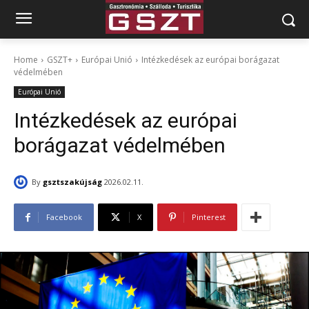
Home
GSZT+
Európai Unió
Intézkedések az európai borágazat
védelmében
Európai Unió
Intézkedések az európai
borágazat védelmében
By
gsztszakújság
2026.02.11.
Facebook
X
Pinterest