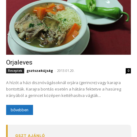
Orjaleves
gsztszakújság
-
2013.01.20.
Receptek
0
A hízót a házi disznóvágásoknál orjára (gerincre) vagy karajra
bontották. Karajra bontás esetén a hátára fektetve a hasüreg
irányából a gerincet középen kettéhasítva vágták...
bővebben