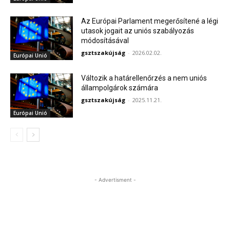
Az Európai Parlament megerősítené a légi
utasok jogait az uniós szabályozás
módosításával
gsztszakújság
-
2026.02.02.
Európai Unió
Változik a határellenőrzés a nem uniós
állampolgárok számára
gsztszakújság
-
2025.11.21.
Európai Unió
- Advertisment -