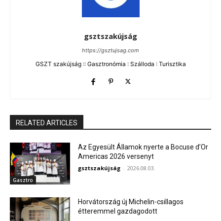
gsztszakújság
https://gsztujsag.com
GSZT szakújság :: Gasztronómia : Szálloda : Turisztika
RELATED ARTICLES
Az Egyesült Államok nyerte a Bocuse d’Or
Americas 2026 versenyt
gsztszakújság
-
2026.08.03.
Gasztro
Horvátország új Michelin-csillagos
étteremmel gazdagodott