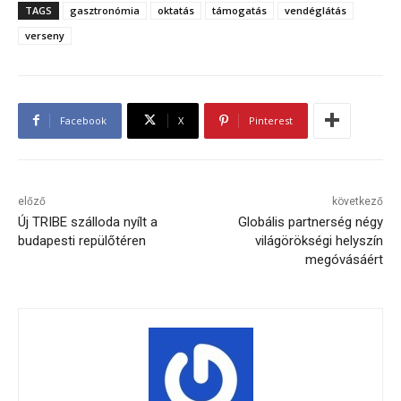
TAGS
gasztronómia
oktatás
támogatás
vendéglátás
verseny
Facebook
X
Pinterest
előző
következő
Új TRIBE szálloda nyílt a
Globális partnerség négy
budapesti repülőtéren
világörökségi helyszín
megóvásáért