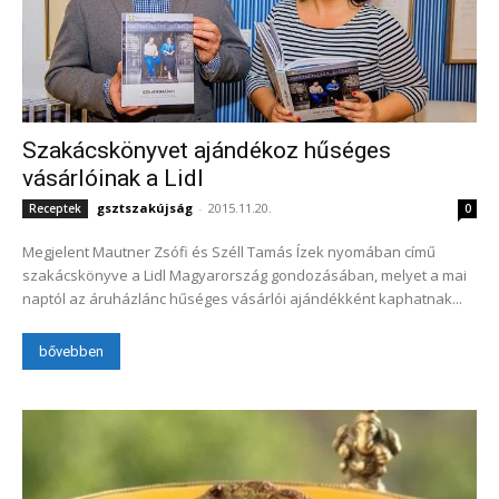
Szakácskönyvet ajándékoz hűséges
vásárlóinak a Lidl
gsztszakújság
-
2015.11.20.
Receptek
0
Megjelent Mautner Zsófi és Széll Tamás Ízek nyomában című
szakácskönyve a Lidl Magyarország gondozásában, melyet a mai
naptól az áruházlánc hűséges vásárlói ajándékként kaphatnak...
bővebben