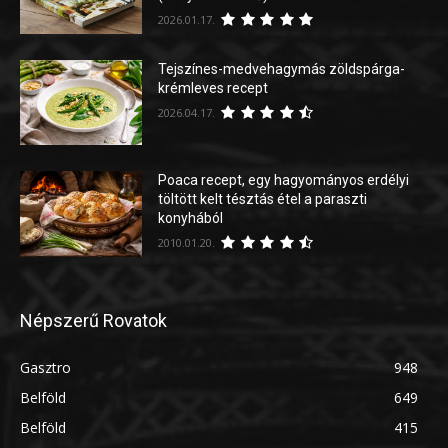
2026.01.17.
Tejszínes-medvehagymás zöldspárga-
krémleves recept
2026.04.17.
Poaca recept, egy hagyományos erdélyi
töltött kelt tésztás étel a paraszti
konyhából
2010.01.20.
Népszerű Rovatok
Gasztro
948
Belföld
649
Belföld
415