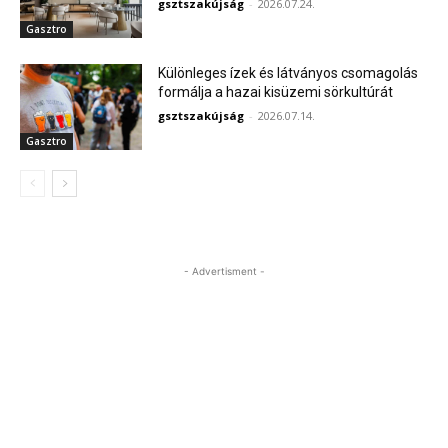
gsztszakújság
-
2026.07.24.
Gasztro
Különleges ízek és látványos csomagolás
formálja a hazai kisüzemi sörkultúrát
gsztszakújság
-
2026.07.14.
Gasztro
- Advertisment -