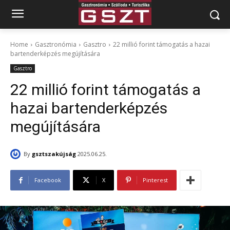
Home
Gasztronómia
Gasztro
22 millió forint támogatás a hazai
bartenderképzés megújítására
Gasztro
22 millió forint támogatás a
hazai bartenderképzés
megújítására
By
gsztszakújság
2025.06.25.
Facebook
X
Pinterest