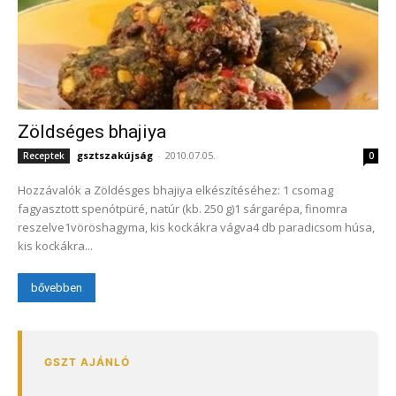
Zöldséges bhajiya
gsztszakújság
-
2010.07.05.
Receptek
0
Hozzávalók a Zöldésges bhajiya elkészítéséhez: 1 csomag
fagyasztott spenótpüré, natúr (kb. 250 g)1 sárgarépa, finomra
reszelve1vöröshagyma, kis kockákra vágva4 db paradicsom húsa,
kis kockákra...
bővebben