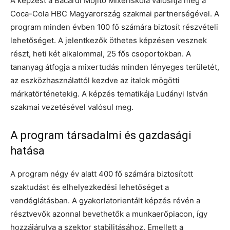
A képzést a Bacardí Mojito Mixeriskola valósítja meg a
Coca-Cola HBC Magyarország szakmai partnerségével. A
program minden évben 100 fő számára biztosít részvételi
lehetőséget. A jelentkezők öthetes képzésen vesznek
részt, heti két alkalommal, 25 fős csoportokban. A
tananyag átfogja a mixertudás minden lényeges területét,
az eszközhasználattól kezdve az italok mögötti
márkatörténetekig. A képzés tematikája Ludányi István
szakmai vezetésével valósul meg.
A program társadalmi és gazdasági
hatása
A program négy év alatt 400 fő számára biztosított
szaktudást és elhelyezkedési lehetőséget a
vendéglátásban. A gyakorlatorientált képzés révén a
résztvevők azonnal bevethetők a munkaerőpiacon, így
hozzájárulva a szektor stabilitásához. Emellett a