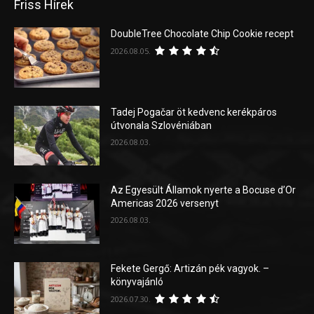
Friss Hírek
DoubleTree Chocolate Chip Cookie recept
2026.08.05.
Tadej Pogačar öt kedvenc kerékpáros
útvonala Szlovéniában
2026.08.03.
Az Egyesült Államok nyerte a Bocuse d’Or
Americas 2026 versenyt
2026.08.03.
Fekete Gergő: Artizán pék vagyok. –
könyvajánló
2026.07.30.