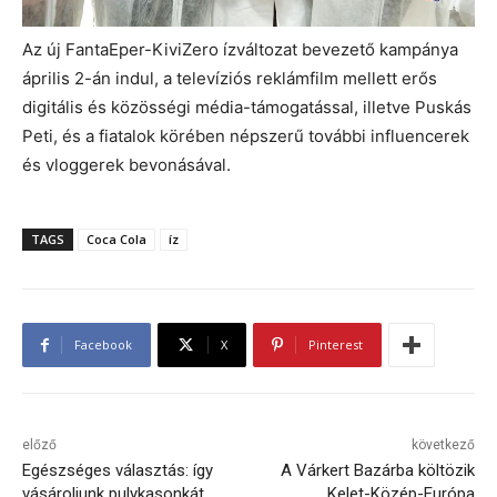
Az új FantaEper-KiviZero ízváltozat bevezető kampánya
április 2-án indul, a televíziós reklámfilm mellett erős
digitális és közösségi média-támogatással, illetve Puskás
Peti, és a fiatalok körében népszerű további influencerek
és vloggerek bevonásával.
TAGS
Coca Cola
íz
Facebook
X
Pinterest
előző
következő
Egészséges választás: így
A Várkert Bazárba költözik
vásároljunk pulykasonkát
Kelet-Közép-Európa