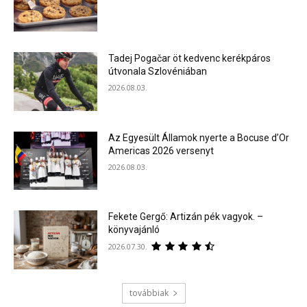
Tadej Pogačar öt kedvenc kerékpáros
útvonala Szlovéniában
2026.08.03.
Az Egyesült Államok nyerte a Bocuse d’Or
Americas 2026 versenyt
2026.08.03.
Fekete Gergő: Artizán pék vagyok. –
könyvajánló
2026.07.30.
továbbiak