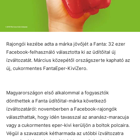
Rajongói kezébe adta a márka jövőjét a Fanta: 32 ezer
Facebook-felhasználó választotta ki az üdítőital új
ízváltozatát. Március közepétől országszerte kapható az
új, cukormentes FantaEper-KiviZero.
Magyarországon első alkalommal a fogyasztók
dönthettek a Fanta üdítőital-márka következő
ízváltozatáról: novemberben a Facebook-rajongók
választhattak, hogy idén tavasszal az ananász-maracuja
vagy a cukormentes eper-kivi kerüljön a boltok polcaira.
Végül a szavazatok kétharmada az utóbbi ízváltozatra