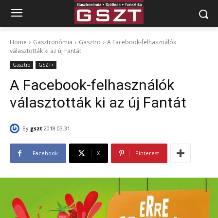
Home
Gasztronómia
Gasztro
A Facebook-felhasználók
választották ki az új Fantát
Gasztro
GSZT+
A Facebook-felhasználók
választották ki az új Fantát
By
gszt
2018.03.31.
Facebook
X
Pinterest