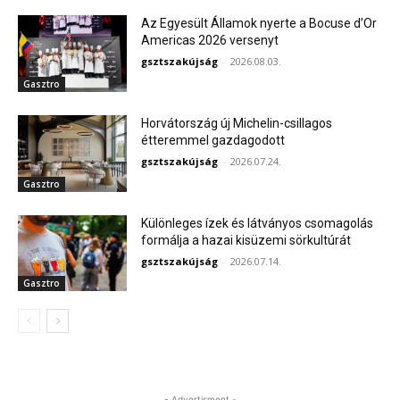
Az Egyesült Államok nyerte a Bocuse d’Or
Americas 2026 versenyt
gsztszakújság
-
2026.08.03.
Gasztro
Horvátország új Michelin-csillagos
étteremmel gazdagodott
gsztszakújság
-
2026.07.24.
Gasztro
Különleges ízek és látványos csomagolás
formálja a hazai kisüzemi sörkultúrát
gsztszakújság
-
2026.07.14.
Gasztro
- Advertisment -