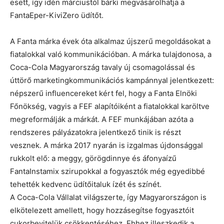
esett, így idén márciustól bárki megvásárolhatja a
FantaEper-KiviZero üdítőt.
A Fanta márka évek óta alkalmaz újszerű megoldásokat a
fiatalokkal való kommunikációban. A márka tulajdonosa, a
Coca-Cola Magyarország tavaly új csomagolással és
úttörő marketingkommunikációs kampánnyal jelentkezett:
népszerű influencereket kért fel, hogy a Fanta Elnöki
Főnökség, vagyis a FEF alapítóiként a fiatalokkal karöltve
megreformálják a márkát. A FEF munkájában azóta a
rendszeres pályázatokra jelentkező tinik is részt
vesznek. A márka 2017 nyarán is izgalmas újdonsággal
rukkolt elő: a meggy, görögdinnye és áfonyaízű
FantaInstamix szirupokkal a fogyasztók még egyedibbé
tehették kedvenc üdítőitaluk ízét és színét.
A Coca-Cola Vállalat világszerte, így Magyarországon is
elkötelezett amellett, hogy hozzásegítse fogyasztóit
cukorbevitelük csökkentéséhez. Ehhez illeszkedik a