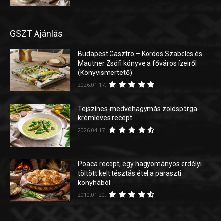
GSZT Ajánlás
Budapest Gasztro – Kordos Szabolcs és
Mautner Zsófi könyve a főváros ízeiről
(Könyvismertető)
2026.01.17.
Tejszínes-medvehagymás zöldspárga-
krémleves recept
2026.04.17.
Poaca recept, egy hagyományos erdélyi
töltött kelt tésztás étel a paraszti
konyhából
2010.01.20.