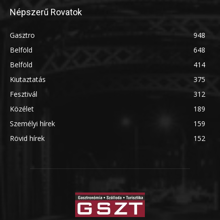
Népszerű Rovatok
Gasztro
948
Belföld
648
Belföld
414
Kiutaztatás
375
Fesztivál
312
Közélet
189
Személyi hírek
159
Rövid hírek
152