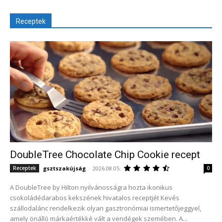
Receptek
DoubleTree Chocolate Chip Cookie recept
gsztszakújság
-
2026.08.05.
Receptek
0
A DoubleTree by Hilton nyilvánosságra hozta ikonikus
csokoládédarabos kekszének hivatalos receptjét Kevés
szállodalánc rendelkezik olyan gasztronómiai ismertetőjeggyel,
amely önálló márkaértékké vált a vendégek szemében. A...