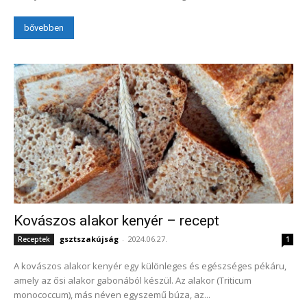
bővebben
Kovászos alakor kenyér – recept
gsztszakújság
-
2024.06.27.
Receptek
1
A kovászos alakor kenyér egy különleges és egészséges pékáru,
amely az ősi alakor gabonából készül. Az alakor (Triticum
monococcum), más néven egyszemű búza, az...