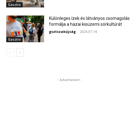
Gasztro
Különleges ízek és látványos csomagolás
formálja a hazai kisüzemi sörkultúrát
gsztszakújság
-
2026.07.14.
Gasztro
- Advertisment -