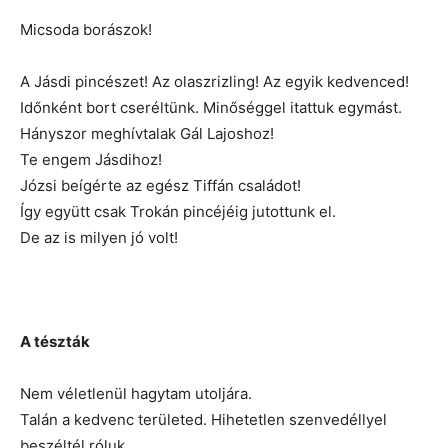
Micsoda borászok!
A Jásdi pincészet! Az olaszrizling! Az egyik kedvenced!
Időnként bort cseréltünk. Minőséggel itattuk egymást.
Hányszor meghívtalak Gál Lajoshoz!
Te engem Jásdihoz!
Józsi beígérte az egész Tiffán családot!
Így együtt csak Trokán pincéjéig jutottunk el.
De az is milyen jó volt!
A tészták
Nem véletlenül hagytam utoljára.
Talán a kedvenc területed. Hihetetlen szenvedéllyel
beszéltél róluk.