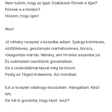
Nem tudom, hogy az Igazi Szakácsok főznek-e éjjel?
Főznek-e a Holdon?
Hiszem, hogy igen!
Atus!
Jó néhány receptet a kezedbe adtam. Spárga krémleves,
sütőtökleves, gesztenyés marhahúsleves, borscs,
rókagomba-mártás. Néhány, ami hirtelen eszembe jut.
És számtalant cseréltünk gondolatban.
De a csokoládémártással még tartozom.
Pedig ez Téged érdekelne. Azt mondtad.
Ezt a receptet valahogy ellustultam. Halogattam. Késő
lett.
De hát ki gondolta, hogy késő lesz!?