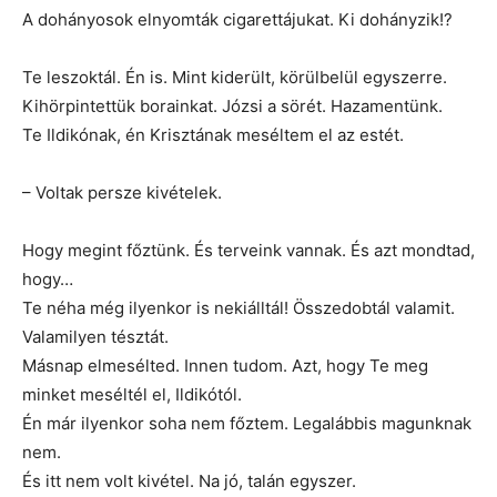
A dohányosok elnyomták cigarettájukat. Ki dohányzik!?
Te leszoktál. Én is. Mint kiderült, körülbelül egyszerre.
Kihörpintettük borainkat. Józsi a sörét. Hazamentünk.
Te Ildikónak, én Krisztának meséltem el az estét.
– Voltak persze kivételek.
Hogy megint főztünk. És terveink vannak. És azt mondtad,
hogy…
Te néha még ilyenkor is nekiálltál! Összedobtál valamit.
Valamilyen tésztát.
Másnap elmesélted. Innen tudom. Azt, hogy Te meg
minket meséltél el, Ildikótól.
Én már ilyenkor soha nem főztem. Legalábbis magunknak
nem.
És itt nem volt kivétel. Na jó, talán egyszer.