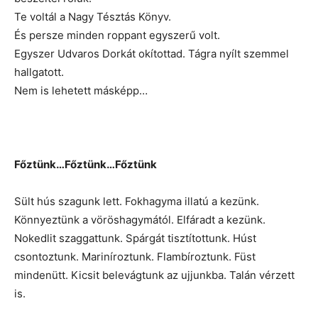
Te voltál a Nagy Tésztás Könyv.
És persze minden roppant egyszerű volt.
Egyszer Udvaros Dorkát okítottad. Tágra nyílt szemmel
hallgatott.
Nem is lehetett másképp…
Főztünk…Főztünk…Főztünk
Sült hús szagunk lett. Fokhagyma illatú a kezünk.
Könnyeztünk a vöröshagymától. Elfáradt a kezünk.
Nokedlit szaggattunk. Spárgát tisztítottunk. Húst
csontoztunk. Mariníroztunk. Flambíroztunk. Füst
mindenütt. Kicsit belevágtunk az ujjunkba. Talán vérzett
is.