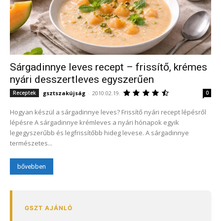
Sárgadinnye leves recept – frissítő, krémes
nyári desszertleves egyszerűen
gsztszakújság
-
2010.02.19.
Receptek
0
Hogyan készül a sárgadinnye leves? Frissítő nyári recept lépésről
lépésre A sárgadinnye krémleves a nyári hónapok egyik
legegyszerűbb és legfrissítőbb hideg levese. A sárgadinnye
természetes...
bővebben