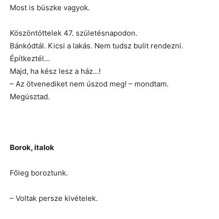
Most is büszke vagyok.
Köszöntöttelek 47. születésnapodon.
Bánkódtál. Kicsi a lakás. Nem tudsz bulit rendezni.
Építkeztél…
Majd, ha kész lesz a ház…!
– Az ötvenediket nem úszod meg! – mondtam.
Megúsztad.
Borok, italok
Főleg boroztunk.
– Voltak persze kivételek.