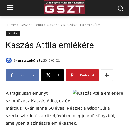
Home
Gasztronómia
Gasztro
Kaszás Attila emlékére
Gasztro
Kaszás Attila emlékére
By
gsztszakújság
2010.03.02.
Facebook
X
Pinterest
A tragikusan elhunyt
színművész Kaszás Attila, ez év
március 16-án lenne 50 éves. Részlet a Gábor Júlia
szerkesztette és a közeljövőben megjelenő könyvből,
amelyben a színészre emlékeznek.