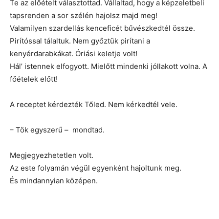
Te az előételt választottad. Vállaltad, hogy a képzeletbeli
tapsrenden a sor szélén hajolsz majd meg!
Valamilyen szardellás kenceficét bűvészkedtél össze.
Pirítóssal tálaltuk. Nem győztük pirítani a
kenyérdarabkákat. Óriási keletje volt!
Hál’ istennek elfogyott. Mielőtt mindenki jóllakott volna. A
főételek előtt!
A receptet kérdezték Tőled. Nem kérkedtél vele.
– Tök egyszerű – mondtad.
Megjegyezhetetlen volt.
Az este folyamán végül egyenként hajoltunk meg.
És mindannyian középen.