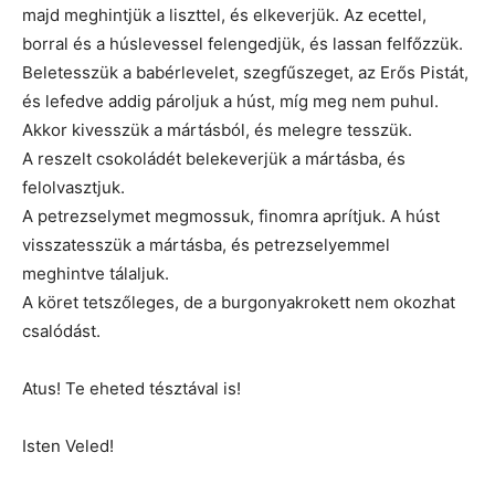
majd meghintjük a liszttel, és elkeverjük. Az ecettel,
borral és a húslevessel felengedjük, és lassan felfőzzük.
Beletesszük a babérlevelet, szegfűszeget, az Erős Pistát,
és lefedve addig pároljuk a húst, míg meg nem puhul.
Akkor kivesszük a mártásból, és melegre tesszük.
A reszelt csokoládét belekeverjük a mártásba, és
felolvasztjuk.
A petrezselymet megmossuk, finomra aprítjuk. A húst
visszatesszük a mártásba, és petrezselyemmel
meghintve tálaljuk.
A köret tetszőleges, de a burgonyakrokett nem okozhat
csalódást.
Atus! Te eheted tésztával is!
Isten Veled!