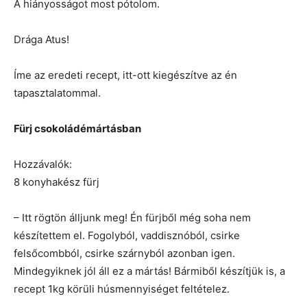
A hiányosságot most pótolom.
Drága Atus!
Íme az eredeti recept, itt-ott kiegészítve az én
tapasztalatommal.
Fürj csokoládémártásban
Hozzávalók:
8 konyhakész fürj
– Itt rögtön álljunk meg! Én fürjből még soha nem
készítettem el. Fogolyból, vaddisznóból, csirke
felsőcombból, csirke szárnyból azonban igen.
Mindegyiknek jól áll ez a mártás! Bármiből készítjük is, a
recept 1kg körüli húsmennyiséget feltételez.