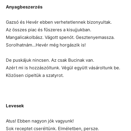
Anyagbeszerzés
Gazsó és Hevér ebben verhetetlennek bizonyultak.
Az összes piac és fűszeres a kisujjukban.
Mangalicakolbász. Vágott spenót. Gesztenyemassza.
Sorolhatnám…Hevér még horgászik is!
De puskájuk nincsen. Az csak Bucinak van.
Azért mi is hozzászóltunk. Végül együtt vásároltunk be.
Közösen cipeltük a szatyrot.
Levesek
Atus! Ebben nagyon jók vagyunk!
Sok receptet cseréltünk. Elméletben, persze.