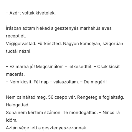
– Azért voltak kivételek.
Írásban adtam Neked a gesztenyés marhahúsleves
receptjét.
Végigolvastad. Fürkészted. Nagyon komolyan, szigorúan
tudtál nézni.
– Ez marha jó! Megcsinálom – lelkesedtél. – Csak kicsit
macerás.
– Nem kicsit. Fél nap – válaszoltam. – De megéri!
Nem csináltad meg. 56 csepp vér. Rengeteg elfoglaltság.
Halogattad.
Soha nem kértem számon, Te mondogattad: – Nincs rá
időm.
Aztán vége lett a gesztenyeszezonnak…