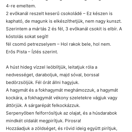
4-re emeltem.
2 evőkanál reszelt keserű csokoládé – Ez készen is
kapható, de magunk is elkészíthetjük, nem nagy kunszt.
Szerintem a mártás 2 és fél, 3 evőkanál csokit is elbír. A
kóstolás sokat segít!
fél csomó petrezselyem – Hol rakok bele, hol nem.
Erős Pista – Ízlés szerint.
A húst hideg vízzel leöblítjük, leitatjuk róla a
nedvességet, daraboljuk, majd sóval, borssal
bedörzsöljük. Fél órát állni hagyjuk.
A hagymát és a fokhagymát meghámozzuk, a hagymát
kockára, a fokhagymát vékony szeletekre vágjuk vagy
áttörjük. A sárgarépát felkockázzuk.
Serpenyőben felforrósítjuk az olajat, és a húsdarabok
mindkét oldalát megpirítjuk. Pirosra!
Hozzáadjuk a zöldséget, és rövid ideig együtt pirítjuk,