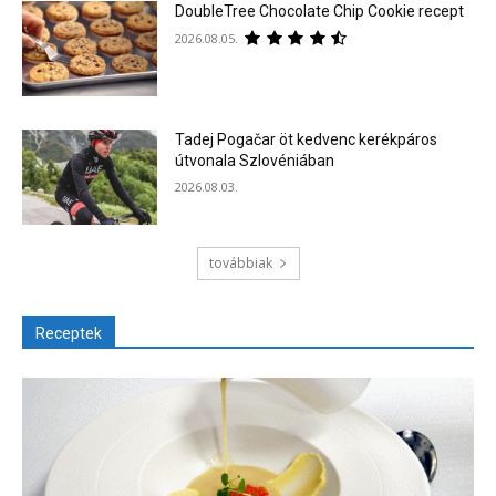
DoubleTree Chocolate Chip Cookie recept
2026.08.05.
Tadej Pogačar öt kedvenc kerékpáros
útvonala Szlovéniában
2026.08.03.
továbbiak
Receptek