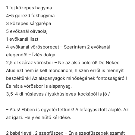
1 fej közepes hagyma
4-5 gerezd fokhagyma
3 közepes sárgarépa
5 evőkanál olívaolaj
1 evőkanál liszt
4 evőkanál vörösborecet – Szerintem 2 evőkanál
elegendő! – Ízlés dolga.
2,5 dl száraz vörösbor – Ne az alsó polcról! De Neked
Atus ezt nem is kell mondanom, hiszen erről is mennyit
beszéltünk! Az alapanyagok minőségének fontosságáról!
És hát a vörösbor is alapanyag.
3,5-4 dl húsleves / tyúkhúsleves-kockából is jó /
– Atus! Ebben is egyetértettünk! A lefagyasztott alaplé. Az
az igazi. Hely és hűtő kérdése.
2 babérlevél, 2 szegfűszeg – Én a szegfűszegek számát