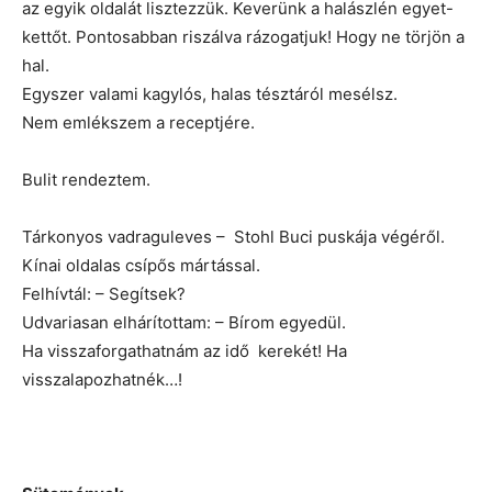
az egyik oldalát lisztezzük. Keverünk a halászlén egyet-
kettőt. Pontosabban riszálva rázogatjuk! Hogy ne törjön a
hal.
Egyszer valami kagylós, halas tésztáról mesélsz.
Nem emlékszem a receptjére.
Bulit rendeztem.
Tárkonyos vadraguleves – Stohl Buci puskája végéről.
Kínai oldalas csípős mártással.
Felhívtál: – Segítsek?
Udvariasan elhárítottam: – Bírom egyedül.
Ha visszaforgathatnám az idő kerekét! Ha
visszalapozhatnék…!