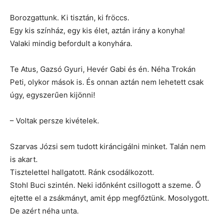
Borozgattunk. Ki tisztán, ki fröccs.
Egy kis színház, egy kis élet, aztán irány a konyha!
Valaki mindig befordult a konyhára.
Te Atus, Gazsó Gyuri, Hevér Gabi és én. Néha Trokán
Peti, olykor mások is. És onnan aztán nem lehetett csak
úgy, egyszerűen kijönni!
– Voltak persze kivételek.
Szarvas Józsi sem tudott kiráncigálni minket. Talán nem
is akart.
Tisztelettel hallgatott. Ránk csodálkozott.
Stohl Buci szintén. Neki időnként csillogott a szeme. Ő
ejtette el a zsákmányt, amit épp megfőztünk. Mosolygott.
De azért néha unta.