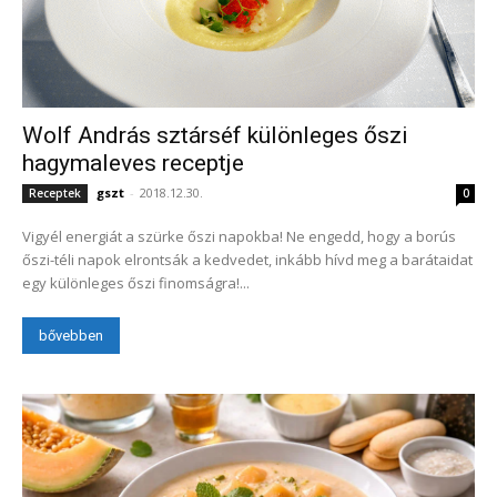
Wolf András sztárséf különleges őszi
hagymaleves receptje
gszt
-
2018.12.30.
Receptek
0
Vigyél energiát a szürke őszi napokba! Ne engedd, hogy a borús
őszi-téli napok elrontsák a kedvedet, inkább hívd meg a barátaidat
egy különleges őszi finomságra!...
bővebben