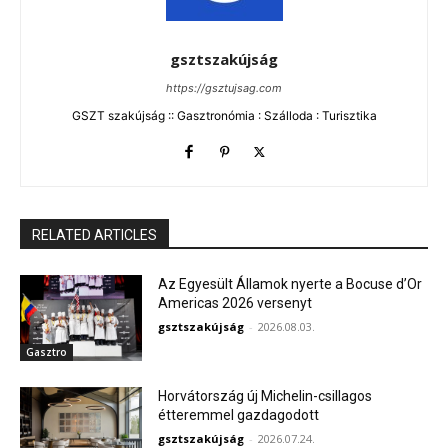
gsztszakújság
https://gsztujsag.com
GSZT szakújság :: Gasztronómia : Szálloda : Turisztika
RELATED ARTICLES
Az Egyesült Államok nyerte a Bocuse d’Or
Americas 2026 versenyt
gsztszakújság
-
2026.08.03.
Gasztro
Horvátország új Michelin-csillagos
étteremmel gazdagodott
gsztszakújság
-
2026.07.24.