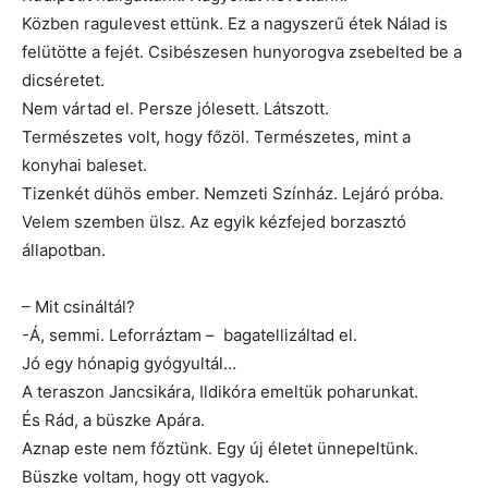
Közben ragulevest ettünk. Ez a nagyszerű étek Nálad is
felütötte a fejét. Csibészesen hunyorogva zsebelted be a
dicséretet.
Nem vártad el. Persze jólesett. Látszott.
Természetes volt, hogy főzöl. Természetes, mint a
konyhai baleset.
Tizenkét dühös ember. Nemzeti Színház. Lejáró próba.
Velem szemben ülsz. Az egyik kézfejed borzasztó
állapotban.
– Mit csináltál?
-Á, semmi. Leforráztam – bagatellizáltad el.
Jó egy hónapig gyógyultál…
A teraszon Jancsikára, Ildikóra emeltük poharunkat.
És Rád, a büszke Apára.
Aznap este nem főztünk. Egy új életet ünnepeltünk.
Büszke voltam, hogy ott vagyok.