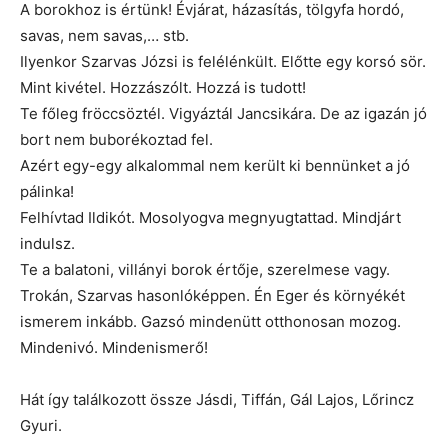
A borokhoz is értünk! Évjárat, házasítás, tölgyfa hordó,
savas, nem savas,… stb.
Ilyenkor Szarvas Józsi is felélénkült. Előtte egy korsó sör.
Mint kivétel. Hozzászólt. Hozzá is tudott!
Te főleg fröccsöztél. Vigyáztál Jancsikára. De az igazán jó
bort nem buborékoztad fel.
Azért egy-egy alkalommal nem került ki bennünket a jó
pálinka!
Felhívtad Ildikót. Mosolyogva megnyugtattad. Mindjárt
indulsz.
Te a balatoni, villányi borok értője, szerelmese vagy.
Trokán, Szarvas hasonlóképpen. Én Eger és környékét
ismerem inkább. Gazsó mindenütt otthonosan mozog.
Mindenivó. Mindenismerő!
Hát így találkozott össze Jásdi, Tiffán, Gál Lajos, Lőrincz
Gyuri.