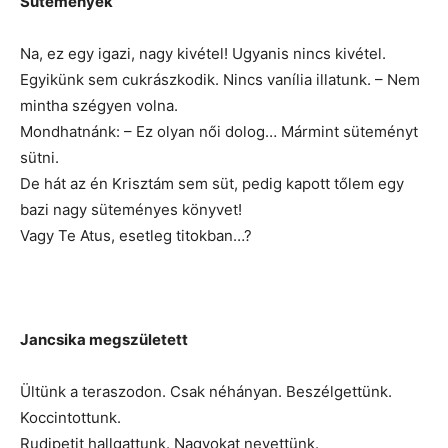
Sütemények
Na, ez egy igazi, nagy kivétel! Ugyanis nincs kivétel.
Egyikünk sem cukrászkodik. Nincs vanília illatunk. – Nem
mintha szégyen volna.
Mondhatnánk: – Ez olyan női dolog… Mármint süteményt
sütni.
De hát az én Krisztám sem süt, pedig kapott tőlem egy
bazi nagy süteményes könyvet!
Vagy Te Atus, esetleg titokban…?
Jancsika megszületett
Ültünk a teraszodon. Csak néhányan. Beszélgettünk.
Koccintottunk.
Rudipetit hallgattunk. Nagyokat nevettünk.