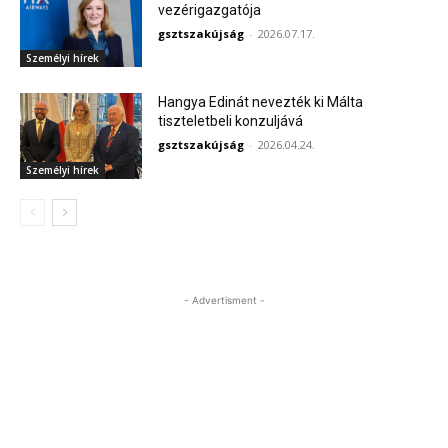
vezérigazgatója
gsztszakújság
-
2026.07.17.
Személyi hírek
Hangya Edinát nevezték ki Málta
tiszteletbeli konzuljává
gsztszakújság
-
2026.04.24.
Személyi hírek
- Advertisment -