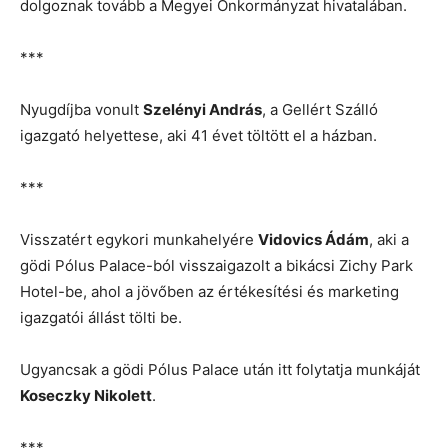
dolgoznak tovább a Megyei Önkormányzat hivatalában.
***
Nyugdíjba vonult
Szelényi András
, a Gellért Szálló
igazgató helyettese, aki 41 évet töltött el a házban.
***
Visszatért egykori munkahelyére
Vidovics Ádám
, aki a
gödi Pólus Palace-ból visszaigazolt a bikácsi Zichy Park
Hotel-be, ahol a jövőben az értékesítési és marketing
igazgatói állást tölti be.
Ugyancsak a gödi Pólus Palace után itt folytatja munkáját
Koseczky Nikolett
.
***