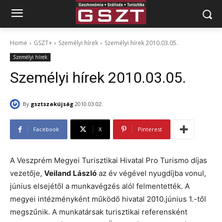
Home
GSZT+
Személyi hírek
Személyi hírek 2010.03.05.
Személyi hírek
Személyi hírek 2010.03.05.
By
gsztszakújság
2010.03.02.
Facebook
X
Pinterest
A Veszprém Megyei Turisztikai Hivatal Pro Turismo díjas
vezetője,
Veiland László
az év végével nyugdíjba vonul,
június elsejétől a munkavégzés alól felmentették. A
megyei intézményként működő hivatal 2010.június 1.-től
megszűnik. A munkatársak turisztikai referensként