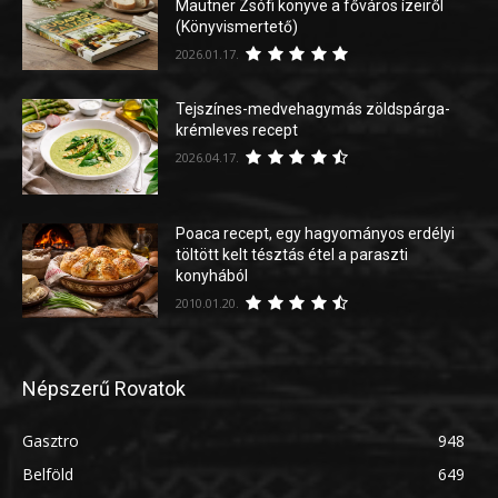
Mautner Zsófi könyve a főváros ízeiről
(Könyvismertető)
2026.01.17.
Tejszínes-medvehagymás zöldspárga-
krémleves recept
2026.04.17.
Poaca recept, egy hagyományos erdélyi
töltött kelt tésztás étel a paraszti
konyhából
2010.01.20.
Népszerű Rovatok
Gasztro
948
Belföld
649