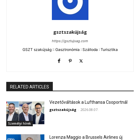
gsztszakújság
https://gsztujsag.com
GSZT szakújság :: Gasztronómia : Szálloda : Turisztika
RELATED ARTICLES
Vezetőváltások a Lufthansa Csoportnál
gsztszakújság
-
2026.08.07.
Személyi hírek
Lorenza Maggio a Brussels Airlines új