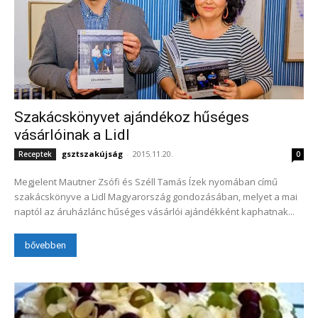
Szakácskönyvet ajándékoz hűséges
vásárlóinak a Lidl
gsztszakújság
-
2015.11.20.
Receptek
0
Megjelent Mautner Zsófi és Széll Tamás Ízek nyomában című
szakácskönyve a Lidl Magyarország gondozásában, melyet a mai
naptól az áruházlánc hűséges vásárlói ajándékként kaphatnak...
bővebben