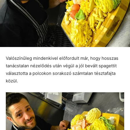
Valószínűleg mindenkivel előfordult már, hogy hosszas
tanácstalan nézelődés után végül a jól bevált spagettit
választotta a polcokon sorakozó számtalan tésztafajta
közül.