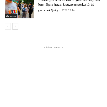
Különleges ízek és látványos csomagolás
formálja a hazai kisüzemi sörkultúrát
gsztszakújság
-
2026.07.14.
Gasztro
- Advertisment -