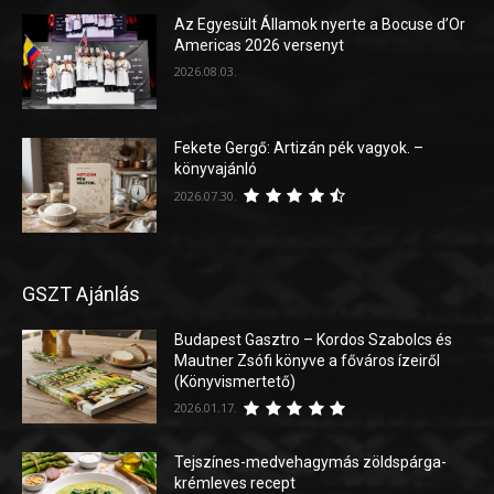
Az Egyesült Államok nyerte a Bocuse d’Or
Americas 2026 versenyt
2026.08.03.
Fekete Gergő: Artizán pék vagyok. –
könyvajánló
2026.07.30.
GSZT Ajánlás
Budapest Gasztro – Kordos Szabolcs és
Mautner Zsófi könyve a főváros ízeiről
(Könyvismertető)
2026.01.17.
Tejszínes-medvehagymás zöldspárga-
krémleves recept