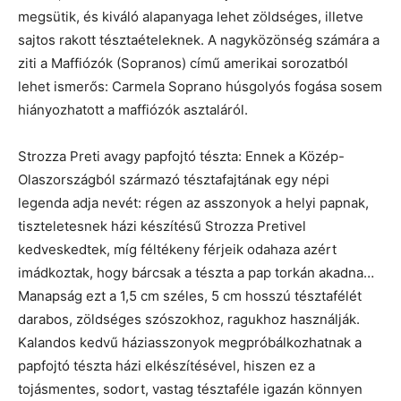
megsütik, és kiváló alapanyaga lehet zöldséges, illetve
sajtos rakott tésztaételeknek. A nagyközönség számára a
ziti a Maffiózók (Sopranos) című amerikai sorozatból
lehet ismerős: Carmela Soprano húsgolyós fogása sosem
hiányozhatott a maffiózók asztaláról.
Strozza Preti avagy papfojtó tészta: Ennek a Közép-
Olaszországból származó tésztafajtának egy népi
legenda adja nevét: régen az asszonyok a helyi papnak,
tiszteletesnek házi készítésű Strozza Pretivel
kedveskedtek, míg féltékeny férjeik odahaza azért
imádkoztak, hogy bárcsak a tészta a pap torkán akadna…
Manapság ezt a 1,5 cm széles, 5 cm hosszú tésztafélét
darabos, zöldséges szószokhoz, ragukhoz használják.
Kalandos kedvű háziasszonyok megpróbálkozhatnak a
papfojtó tészta házi elkészítésével, hiszen ez a
tojásmentes, sodort, vastag tésztaféle igazán könnyen