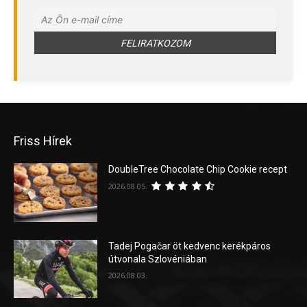
Friss Hírek
DoubleTree Chocolate Chip Cookie recept
2026.08.05.
Tadej Pogačar öt kedvenc kerékpáros
útvonala Szlovéniában
2026.08.03.