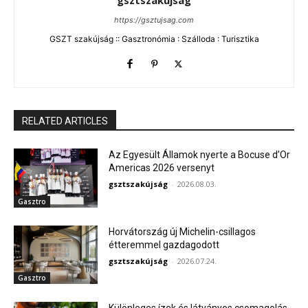
gsztszakújság
https://gsztujsag.com
GSZT szakújság :: Gasztronómia : Szálloda : Turisztika
RELATED ARTICLES
Az Egyesült Államok nyerte a Bocuse d’Or
Americas 2026 versenyt
gsztszakújság
-
2026.08.03.
Gasztro
Horvátország új Michelin-csillagos
étteremmel gazdagodott
gsztszakújság
-
2026.07.24.
Gasztro