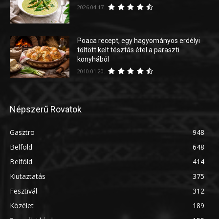
2026.04.17.
Poaca recept, egy hagyományos erdélyi
töltött kelt tésztás étel a paraszti
konyhából
2010.01.20.
Népszerű Rovatok
Gasztro
948
Belföld
648
Belföld
414
Kiutaztatás
375
Fesztivál
312
Közélet
189