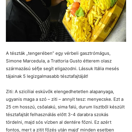
A tészták „tengerében” egy vérbeli gasztrómágus,
Simone Marcedula, a Trattoria Gusto étterem olasz
származású séfje segít eligazodni. Lássuk Itália mesés
tájainak 5 legizgalmasabb tésztafajtáját!
Ziti: A szicíliai esküvők elengedhetetlen alapanyaga,
ugyanis maga a szó – ziti – annyit tesz: menyecske. Ezt a
25 cm hosszú, csőalakú, sima falú, durum lisztből készült
tésztafajtát felhasználás előtt 3-4 darabra szokás
tördelni, majd sós vízben al dentére főzni. Ez azért
fontos, mert a zitit főzés után majd’ minden esetben