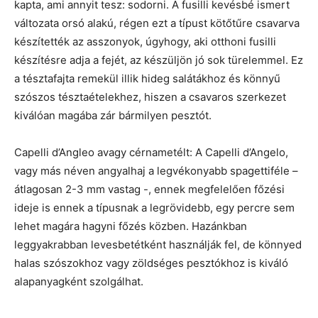
kapta, ami annyit tesz: sodorni. A fusilli kevésbé ismert
változata orsó alakú, régen ezt a típust kötőtűre csavarva
készítették az asszonyok, úgyhogy, aki otthoni fusilli
készítésre adja a fejét, az készüljön jó sok türelemmel. Ez
a tésztafajta remekül illik hideg salátákhoz és könnyű
szószos tésztaételekhez, hiszen a csavaros szerkezet
kiválóan magába zár bármilyen pesztót.
Capelli d’Angleo avagy cérnametélt: A Capelli d’Angelo,
vagy más néven angyalhaj a legvékonyabb spagettiféle –
átlagosan 2-3 mm vastag -, ennek megfelelően főzési
ideje is ennek a típusnak a legrövidebb, egy percre sem
lehet magára hagyni főzés közben. Hazánkban
leggyakrabban levesbetétként használják fel, de könnyed
halas szószokhoz vagy zöldséges pesztókhoz is kiváló
alapanyagként szolgálhat.