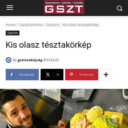
Home
Gasztronómia
Gasztro
Kis olasz tésztakörkép
Gasztro
Kis olasz tésztakörkép
By
gsztszakújság
2015.04.23.
Facebook
X
Pinterest