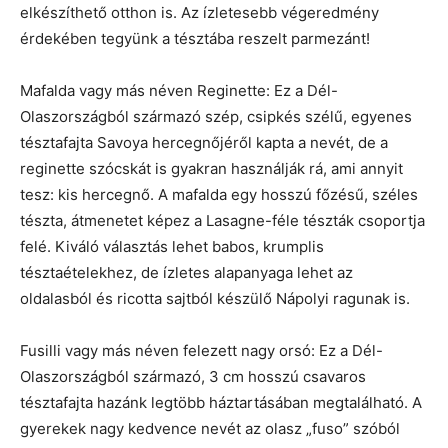
elkészíthető otthon is. Az ízletesebb végeredmény
érdekében tegyünk a tésztába reszelt parmezánt!
Mafalda vagy más néven Reginette: Ez a Dél-
Olaszországból származó szép, csipkés szélű, egyenes
tésztafajta Savoya hercegnőjéről kapta a nevét, de a
reginette szócskát is gyakran használják rá, ami annyit
tesz: kis hercegnő. A mafalda egy hosszú főzésű, széles
tészta, átmenetet képez a Lasagne-féle tészták csoportja
felé. Kiváló választás lehet babos, krumplis
tésztaételekhez, de ízletes alapanyaga lehet az
oldalasból és ricotta sajtból készülő Nápolyi ragunak is.
Fusilli vagy más néven felezett nagy orsó: Ez a Dél-
Olaszországból származó, 3 cm hosszú csavaros
tésztafajta hazánk legtöbb háztartásában megtalálható. A
gyerekek nagy kedvence nevét az olasz „fuso” szóból