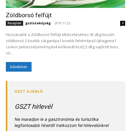
Zöldborsó felfújt
gsztszakújság
-
2010.11.22.
Receptek
0
Hozzávalók a Zöldborsó felfújt elkészítéséhez 45 dkg leszűrt
zöldborsó 2 kisebb sárgarépa1 kisebb fehérrépa3 újhagyma1
csokor petrezselyem4 tojás4 evőkanál liszt2,5 dkg vajőrölt bors,
só...
bővebben
GSZT hírlevél
Ne maradjon le a gasztronómia és turisztika
legfontosabb híreiről! Iratkozzon fel hírlevelünkre!