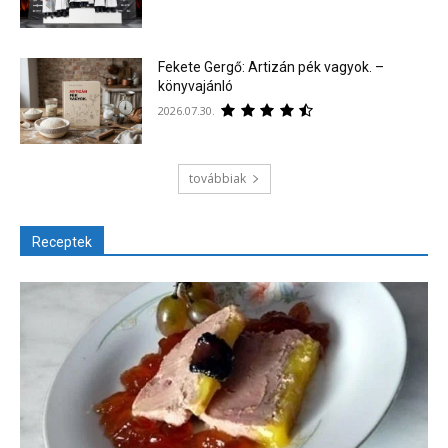
Fekete Gergő: Artizán pék vagyok. –
könyvajánló
2026.07.30.
továbbiak
Receptek