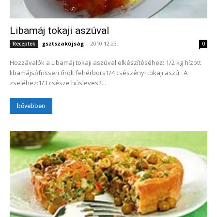
Libamáj tokaji aszúval
gsztszakújság
-
2010.12.23.
Receptek
0
Hozzávalók a Libamáj tokaji aszúval elkészítéséhez: 1/2 kg hízott
libamájsófrissen őrölt fehérbors1/4 csészényi tokaji aszú A
zseléhez:1/3 csésze húsleves2...
bővebben