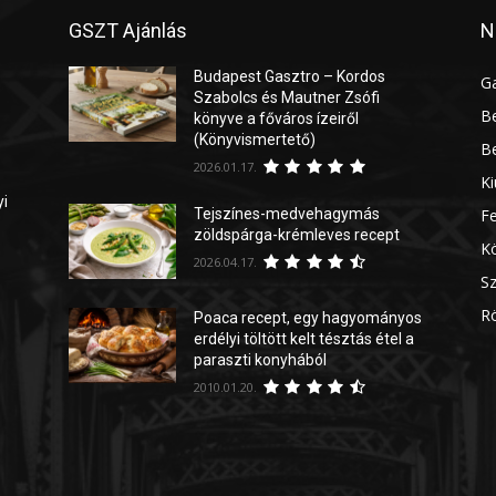
GSZT Ajánlás
N
Budapest Gasztro – Kordos
G
Szabolcs és Mautner Zsófi
Be
könyve a főváros ízeiről
(Könyvismertető)
Be
2026.01.17.
Ki
yi
Tejszínes-medvehagymás
Fe
zöldspárga-krémleves recept
Kö
2026.04.17.
Sz
Rö
Poaca recept, egy hagyományos
erdélyi töltött kelt tésztás étel a
paraszti konyhából
2010.01.20.