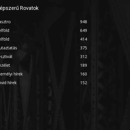
épszerű Rovatok
asztro
948
lföld
649
lföld
414
utaztatás
375
sztivál
312
zélet
189
emélyi hírek
160
vid hírek
152