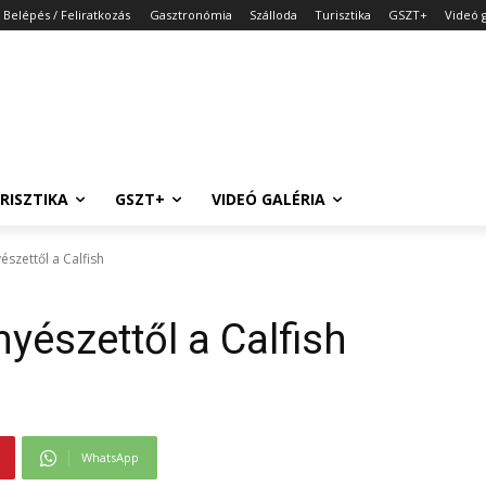
Belépés / Feliratkozás
Gasztronómia
Szálloda
Turisztika
GSZT+
Videó g
RISZTIKA
GSZT+
VIDEÓ GALÉRIA
szettől a Calfish
észettől a Calfish
WhatsApp