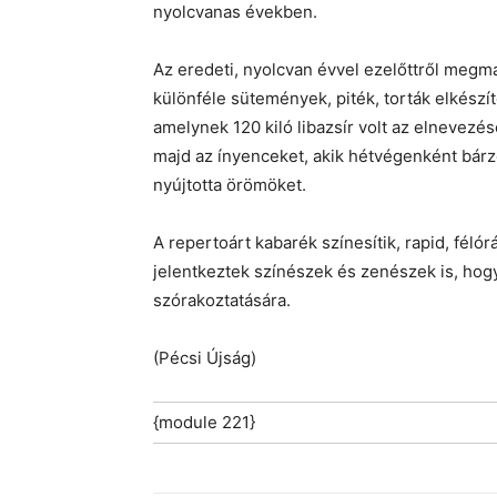
nyolcvanas években.
Az eredeti, nyolcvan évvel ezelőttről megm
különféle sütemények, piték, torták elkészít
amelynek 120 kiló libazsír volt az elnevezé
majd az ínyenceket, akik hétvégenként bárz
nyújtotta örömöket.
A repertoárt kabarék színesítik, rapid, féló
jelentkeztek színészek és zenészek is, ho
szórakoztatására.
(Pécsi Újság)
{module 221}