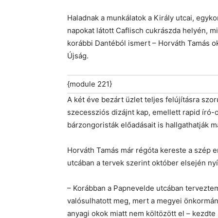
Haladnak a munkálatok a Király utcai, egyk
napokat látott Caflisch cukrászda helyén, mi
korábbi Dantéból ismert – Horváth Tamás okt
Újság.
{module 221}
A két éve bezárt üzlet teljes felújításra szo
szecessziós dizájnt kap, emellett rapid író-
bárzongoristák előadásait is hallgathatják m
Horváth Tamás már régóta kereste a szép em
utcában a tervek szerint október elsején ny
– Korábban a Papnevelde utcában terveztem 
valósulhatott meg, mert a megyei önkormá
anyagi okok miatt nem költözött el – kezdte 