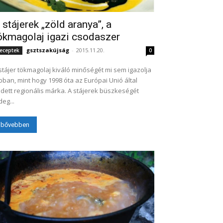
 stájerek „zöld aranya”, a
ökmagolaj igazi csodaszer
gsztszakújság
-
2015.11.20.
eceptek
0
stájer tökmagolaj kiváló minőségét mi sem igazolja
bban, mint hogy 1998 óta az Európai Unió által
dett regionális márka. A stájerek büszkeségét
deg...
bővebben