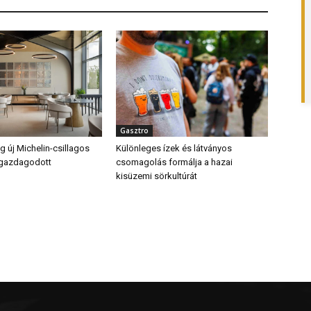
Gasztro
 új Michelin-csillagos
Különleges ízek és látványos
 gazdagodott
csomagolás formálja a hazai
kisüzemi sörkultúrát