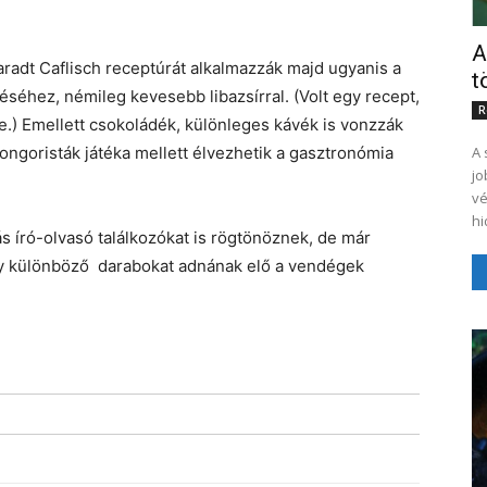
A
aradt Caflisch receptúrát alkalmazzák majd ugyanis a
t
éséhez, némileg kevesebb libazsírral. (Volt egy recept,
R
se.) Emellett csokoládék, különleges kávék is vonzzák
ongoristák játéka mellett élvezhetik a gasztronómia
A 
jo
vé
hi
rás író-olvasó találkozókat is rögtönöznek, de már
gy különböző darabokat adnának elő a vendégek