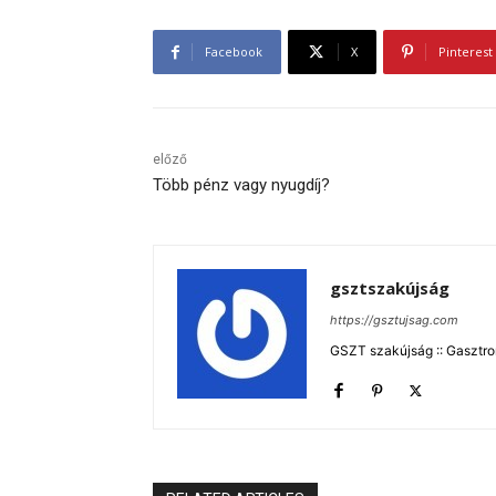
Facebook
X
Pinterest
előző
Több pénz vagy nyugdíj?
gsztszakújság
https://gsztujsag.com
GSZT szakújság :: Gasztron