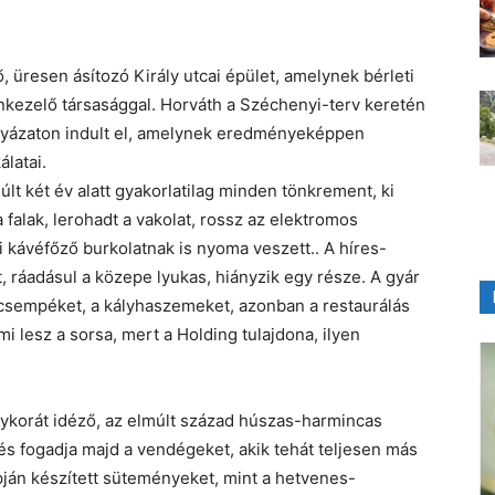
, üresen ásítozó Király utcai épület, amelynek bérleti
onkezelő társasággal. Horváth a Széchenyi-terv keretén
pályázaton indult el, amelynek eredményeképpen
latai.
últ két év alatt gyakorlatilag minden tönkrement, ki
a falak, lerohadt a vakolat, rossz az elektromos
i kávéfőző burkolatnak is nyoma veszett.. A híres-
 ráadásul a közepe lyukas, hiányzik egy része. A gyár
a csempéket, a kályhaszemeket, azonban a restaurálás
 lesz a sorsa, mert a Holding tulajdona, ilyen
ykorát idéző, az elmúlt század húszas-harmincas
s fogadja majd a vendégeket, akik tehát teljesen más
pján készített süteményeket, mint a hetvenes-