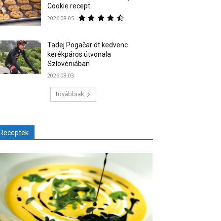
Cookie recept
2026.08.05.
Tadej Pogačar öt kedvenc
kerékpáros útvonala
Szlovéniában
2026.08.03.
továbbiak
Receptek