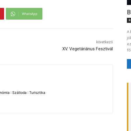
B
WhatsApp
R
A 
jó
következő
ez
XV. Vegetáriánus Fesztivál
fő
ómia : Szálloda : Turisztika