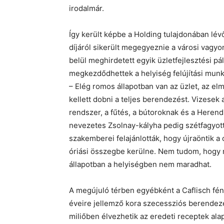
irodalmár.
Így került képbe a Holding tulajdonában lévő
díjáról sikerült megegyeznie a városi vagy
belül meghirdetett egyik üzletfejlesztési 
megkezdődhettek a helyiség felújítási munká
– Elég romos állapotban van az üzlet, az elm
kellett dobni a teljes berendezést. Vizesek 
rendszer, a fűtés, a bútoroknak és a Herend
nevezetes Zsolnay-kályha pedig szétfagyott,
szakemberei felajánlották, hogy újraöntik 
óriási összegbe kerülne. Nem tudom, hogy mi
állapotban a helyiségben nem maradhat.
A megújuló térben egyébként a Caflisch fén
éveire jellemző kora szecessziós berendezé
miliőben élvezhetik az eredeti receptek ala