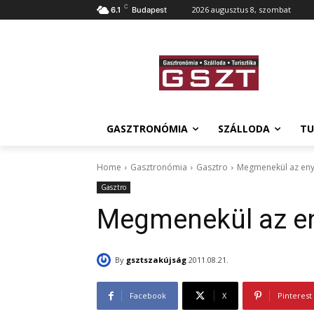
C
2026 augusztus 8, szombat
6.1
Budapest
GASZTRONÓMIA
SZÁLLODA
TU
Home
Gasztronómia
Gasztro
Megmenekül az enyé
Gasztro
Megmenekül az eny
By
gsztszakújság
2011.08.21.
Facebook
X
Pinterest