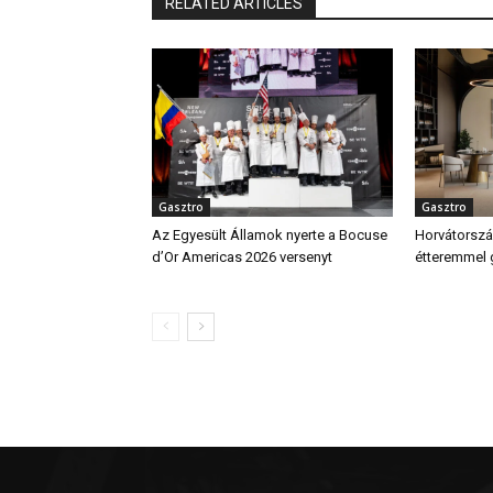
RELATED ARTICLES
Gasztro
Gasztro
Az Egyesült Államok nyerte a Bocuse
Horvátország
d’Or Americas 2026 versenyt
étteremmel