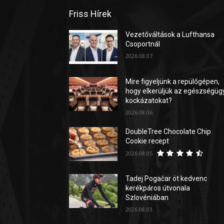
Friss Hírek
Vezetőváltások a Lufthansa
Csoportnál
2026.08.07.
Mire figyeljünk a repülőgépen,
hogy elkerüljük az egészségüg
kockázatokat?
2026.08.06.
DoubleTree Chocolate Chip
Cookie recept
2026.08.05.
Tadej Pogačar öt kedvenc
kerékpáros útvonala
Szlovéniában
2026.08.03.