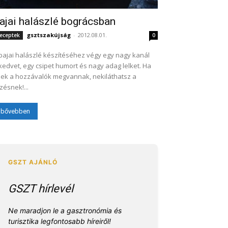
ajai halászlé bográcsban
gsztszakújság
-
2012.08.01.
eceptek
0
bajai halászlé készítéséhez végy egy nagy kanál
kedvet, egy csipet humort és nagy adag lelket. Ha
ek a hozzávalók megvannak, nekiláthatsz a
zésnek!...
bővebben
GSZT hírlevél
Ne maradjon le a gasztronómia és
turisztika legfontosabb híreiről!