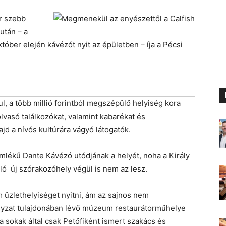
or szebb
után – a
óber elején kávézót nyit az épületben – íja a Pécsi
rul, a több millió forintból megszépülő helyiség kora
olvasó találkozókat, valamint kabarékat és
ajd a nívós kultúrára vágyó látogatók.
lékű Dante Kávézó utódjának a helyét, noha a Király
íló új szórakozóhely végül is nem az lesz.
üzlethelyiséget nyitni, ám az sajnos nem
nyzat tulajdonában lévő múzeum restaurátorműhelye
a sokak által csak Petőfiként ismert szakács és