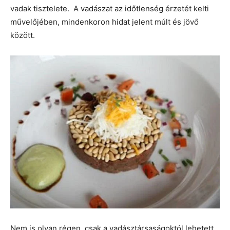
vadak tisztelete. A vadászat az időtlenség érzetét kelti
művelőjében, mindenkoron hidat jelent múlt és jövő
között.
Nem is olyan régen, csak a vadásztársaságoktól lehetett