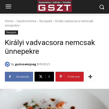
Home
Gasztronómia
Receptek
Királyi vadvacsora nemcsak
ünnepekre
Receptek
Királyi vadvacsora nemcsak
ünnepekre
By
gsztszakújság
2010.03.21.
Facebook
X
Pinterest