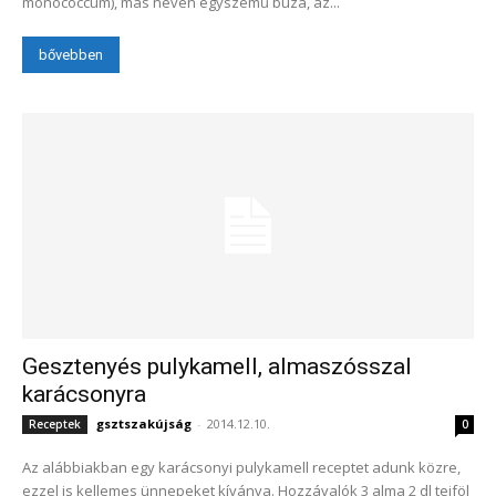
monococcum), más néven egyszemű búza, az...
bővebben
Gesztenyés pulykamell, almaszósszal
karácsonyra
gsztszakújság
-
2014.12.10.
Receptek
0
Az alábbiakban egy karácsonyi pulykamell receptet adunk közre,
ezzel is kellemes ünnepeket kívánva. Hozzávalók 3 alma 2 dl tejföl