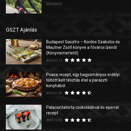
2026.08.03.
GSZT Ajánlás
Budapest Gasztro – Kordos Szabolcs és
Mautner Zsófi könyve a főváros ízeiről
(Könyvismertető)
2026.01.17.
Poaca recept, egy hagyományos erdélyi
töltött kelt tésztás étel a paraszti
konyhából
2010.01.20.
Palacsintatorta csokoládéval és eperrel
recept
2025.12.03.