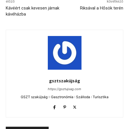
előző
következő
Kávéért csak kevesen járnak
Riksával a Hősök terén
kávéházba
gsztszakújság
https://gsztujsag.com
GSZT szakújság :: Gasztronómia : Szálloda : Turisztika