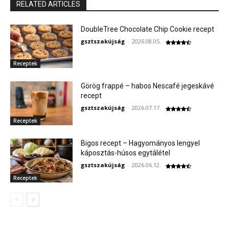
RELATED ARTICLES
DoubleTree Chocolate Chip Cookie recept
gsztszakújság
-
2026.08.05.
Receptek
Görög frappé – habos Nescafé jegeskávé
recept
gsztszakújság
-
2026.07.17.
Receptek
Bigos recept – Hagyományos lengyel
káposztás-húsos egytálétel
gsztszakújság
-
2026.06.12.
Receptek