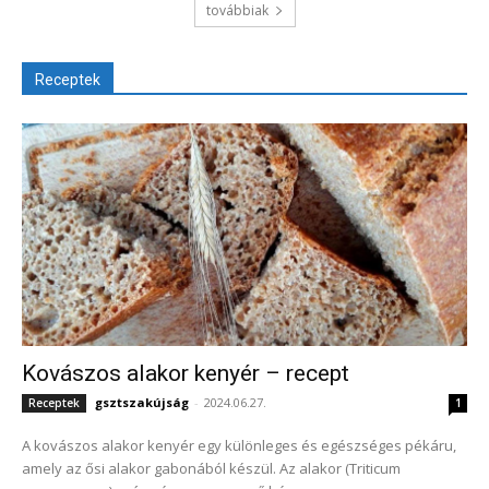
továbbiak
Receptek
Kovászos alakor kenyér – recept
gsztszakújság
-
2024.06.27.
Receptek
1
A kovászos alakor kenyér egy különleges és egészséges pékáru,
amely az ősi alakor gabonából készül. Az alakor (Triticum