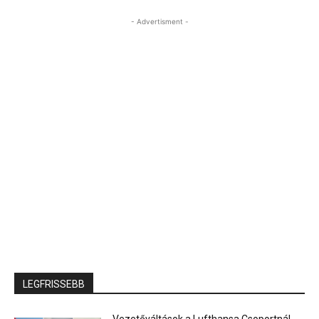
- Advertisment -
LEGFRISSEBB
Vezetőváltások a Lufthansa Csoportnál