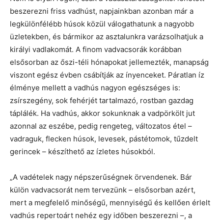
beszerezni friss vadhúst, napjainkban azonban már a
legkülönfélébb húsok közül válogathatunk a nagyobb
üzletekben, és bármikor az asztalunkra varázsolhatjuk a
királyi vadlakomát. A finom vadvacsorák korábban
elsősorban az őszi-téli hónapokat jellemezték, manapság
viszont egész évben csábítják az ínyenceket. Páratlan íz
élménye mellett a vadhús nagyon egészséges is:
zsírszegény, sok fehérjét tartalmazó, rostban gazdag
táplálék. Ha vadhús, akkor sokunknak a vadpörkölt jut
azonnal az eszébe, pedig rengeteg, változatos étel –
vadraguk, flecken húsok, levesek, pástétomok, tűzdelt
gerincek – készíthető az ízletes húsokból.
„A vadételek nagy népszerűségnek örvendenek. Bár
külön vadvacsorát nem tervezünk – elsősorban azért,
mert a megfelelő minőségű, mennyiségű és kellően érlelt
vadhús repertoárt nehéz egy időben beszerezni –, a