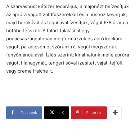
A szarvashúst kétszer ledaráljuk, a majonézt beízesítjük
az apróra vágott zöldfűszerekkel és a húshoz keverjük,
majd borókával és tequilával ízesítjük, végül 6-8 órára a
hűtőbe tesszük. A tatárt tálalásnál egy
pogácsaszaggatóban megformázzuk és apró kockára
vágott paradicsomot szórunk rá, végül megszórjuk
fenyőmandulával. Ízlés szerint, kínálhatunk mellé apróra
vágott lilahagymát, tengeri sóval ízesített vajat, tejfölt
vagy creme fraiche-t.
Facebook
X
Pinterest