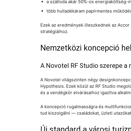
a szálloda akár 50%-os energiaköltség-m
több hulladékáram papírmentes működésr
Ezek az eredmények illeszkednek az Accor 
stratégiáihoz.
Nemzetközi koncepció hely
A Novotel RF Studio szerepe a
A Novotel világszinten négy designkoncepci
Hypothesis. Ezek közül az RF Studio megold
és a vendégkör elvárásaihoz igazítva alkalm
A koncepció rugalmasságra és multifunkciona
tud kiszolgálni — családokat, üzleti utazókat
Új standard a városi turi