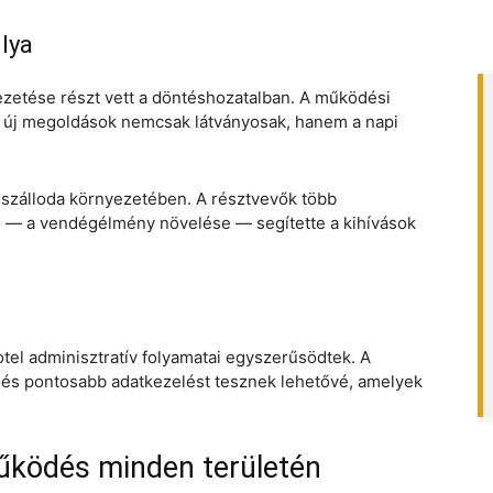
lya
 vezetése részt vett a döntéshozatalban. A működési
z új megoldások nemcsak látványosak, hanem a napi
ő szálloda környezetében. A résztvevők több
l — a vendégélmény növelése — segítette a kihívások
el adminisztratív folyamatai egyszerűsödtek. A
 és pontosabb adatkezelést tesznek lehetővé, amelyek
ködés minden területén