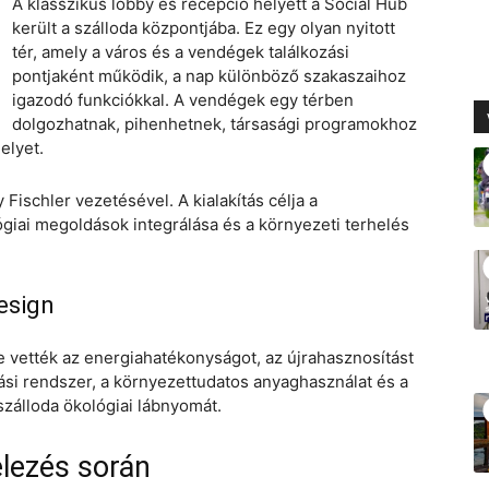
A klasszikus lobby és recepció helyett a Social Hub
került a szálloda központjába. Ez egy olyan nyitott
tér, amely a város és a vendégek találkozási
pontjaként működik, a nap különböző szakaszaihoz
igazodó funkciókkal. A vendégek egy térben
dolgozhatnak, pihenhetnek, társasági programokhoz
elyet.
Fischler vezetésével. A kialakítás célja a
ógiai megoldások integrálása és a környezeti terhelés
esign
e vették az energiahatékonyságot, az újrahasznosítást
tási rendszer, a környezettudatos anyaghasználat és a
szálloda ökológiai lábnyomát.
elezés során