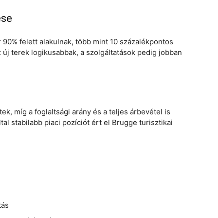
ése
0% felett alakulnak, több mint 10 százalékpontos
z új terek logikusabbak, a szolgáltatások pedig jobban
, míg a foglaltsági arány és a teljes árbevétel is
 stabilabb piaci pozíciót ért el Brugge turisztikai
tás