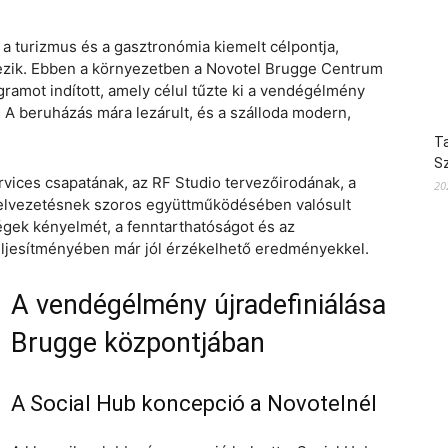
 turizmus és a gasztronómia kiemelt célpontja,
ezik. Ebben a környezetben a Novotel Brugge Centrum
gramot indított, amely célul tűzte ki a vendégélmény
A beruházás mára lezárult, és a szálloda modern,
Ta
S
rvices csapatának, az RF Studio tervezőirodának, a
20
otelvezetésnek szoros együttműködésében valósult
égek kényelmét, a fenntarthatóságot és az
eljesítményében már jól érzékelhető eredményekkel.
A vendégélmény újradefiniálása
Brugge központjában
A Social Hub koncepció a Novotelnél