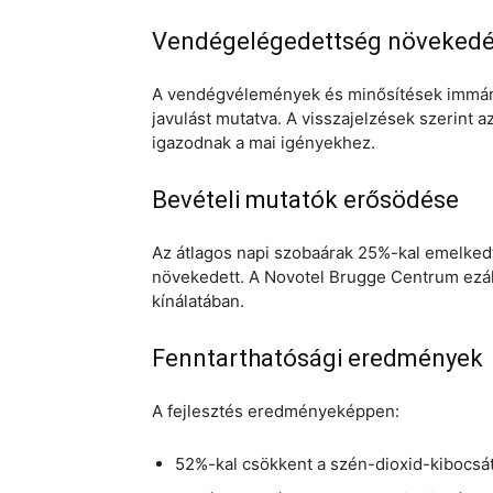
Vendégelégedettség növeked
A vendégvélemények és minősítések immár 9
javulást mutatva. A visszajelzések szerint a
igazodnak a mai igényekhez.
Bevételi mutatók erősödése
Az átlagos napi szobaárak 25%-kal emelkedtek
növekedett. A Novotel Brugge Centrum ezáltal
kínálatában.
Fenntarthatósági eredmények
A fejlesztés eredményeképpen:
52%-kal csökkent a szén-dioxid-kibocsá