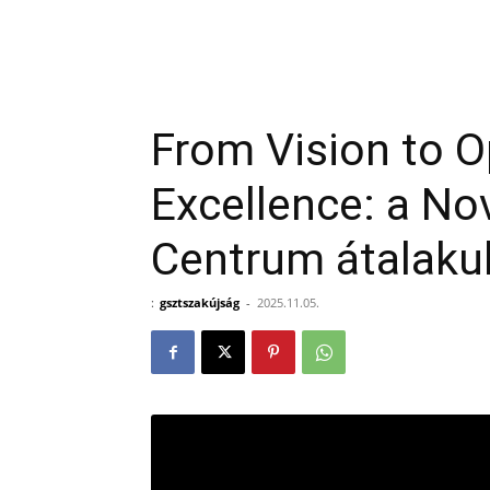
From Vision to O
Excellence: a No
Centrum átalaku
:
gsztszakújság
-
2025.11.05.