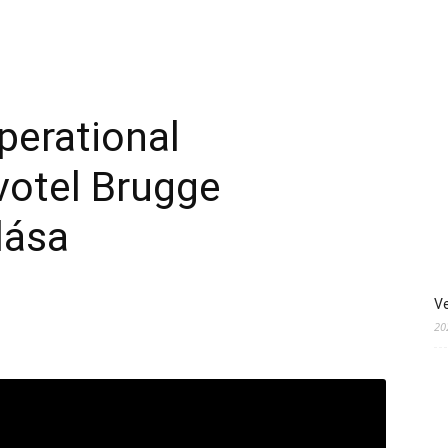
perational
votel Brugge
lása
Ve
20