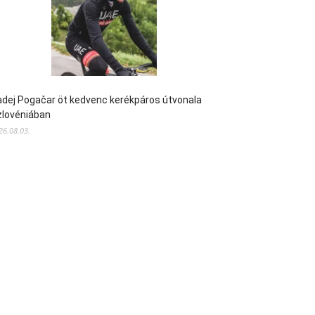
dej Pogačar öt kedvenc kerékpáros útvonala
zlovéniában
26.08.03.