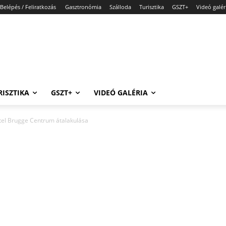
Belépés / Feliratkozás
Gasztronómia
Szálloda
Turisztika
GSZT+
Videó galér
RISZTIKA
GSZT+
VIDEÓ GALÉRIA
otel Brugge Centrum átalakulása