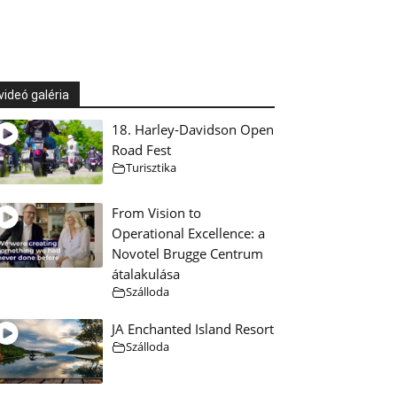
videó galéria
18. Harley-Davidson Open
Road Fest
Turisztika
From Vision to
Operational Excellence: a
Novotel Brugge Centrum
átalakulása
Szálloda
JA Enchanted Island Resort
Szálloda