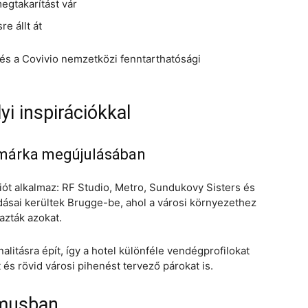
egtakarítást vár
e állt át
és a Covivio nemzetközi fenntarthatósági
i inspirációkkal
 márka megújulásában
ót alkalmaz: RF Studio, Metro, Sundukovy Sisters és
ásai kerültek Brugge-be, ahol a városi környezethez
azták azokat.
litásra épít, így a hotel különféle vendégprofilokat
 és rövid városi pihenést tervező párokat is.
zmusban