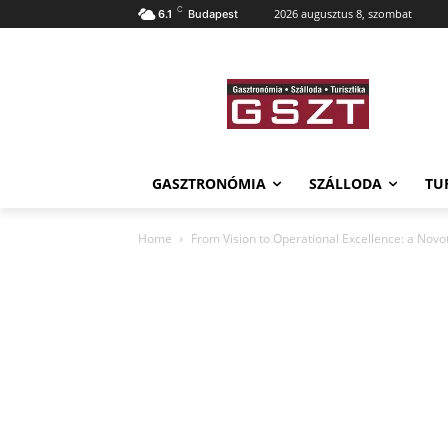
C
2026 augusztus 8, szombat
6.1
Budapest
GASZTRONÓMIA
SZÁLLODA
TU
Home
From Vision to Operational Excellence: a Nov