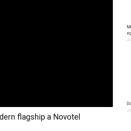
Mi
e
20
Do
20
dern flagship a Novotel