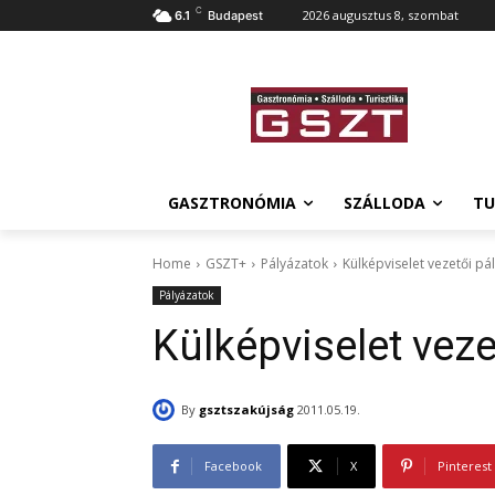
C
2026 augusztus 8, szombat
6.1
Budapest
GASZTRONÓMIA
SZÁLLODA
TU
Home
GSZT+
Pályázatok
Külképviselet vezetői pá
Pályázatok
Külképviselet veze
By
gsztszakújság
2011.05.19.
Facebook
X
Pinterest