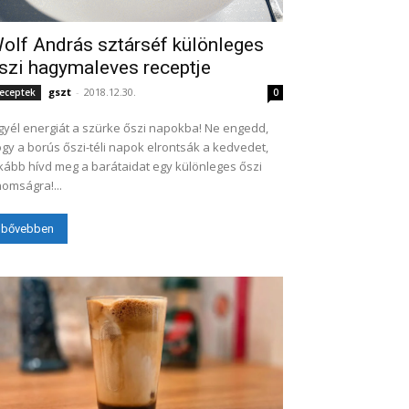
olf András sztárséf különleges
szi hagymaleves receptje
gszt
-
2018.12.30.
eceptek
0
gyél energiát a szürke őszi napokba! Ne engedd,
gy a borús őszi-téli napok elrontsák a kedvedet,
kább hívd meg a barátaidat egy különleges őszi
nomságra!...
bővebben