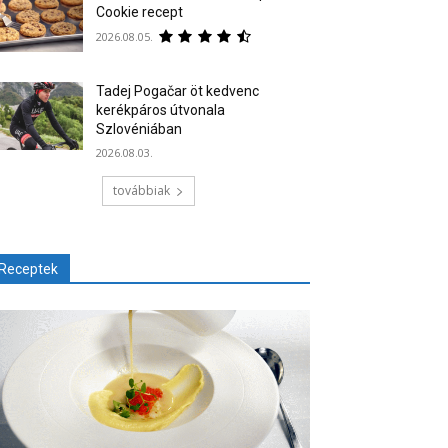
Cookie recept
2026.08.05.
Tadej Pogačar öt kedvenc
kerékpáros útvonala
Szlovéniában
2026.08.03.
továbbiak
Receptek