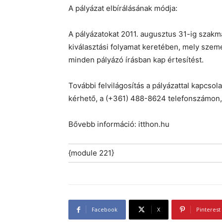
A pályázat elbírálásának módja:
A pályázatokat 2011. augusztus 31-ig szakma
kiválasztási folyamat keretében, mely szemé
minden pályázó írásban kap értesítést.
További felvilágosítás a pályázattal kapcsol
kérhető, a (+361) 488-8624 telefonszámon,
Bővebb információ: itthon.hu
{module 221}
Facebook
X
Pinterest