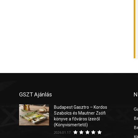
GSZT Ajánlás
N
Budapest Gasztro – Kordos
G
Szabolcs és Mautner Zsófi
Be
könyve a főváros ízeiről
(Könyvismertető)
Be
2026.01.17.
Ki