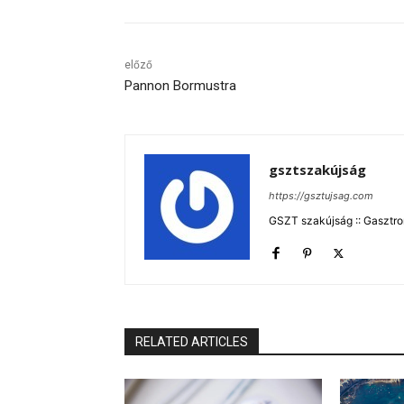
előző
Pannon Bormustra
gsztszakújság
https://gsztujsag.com
GSZT szakújság :: Gasztron
RELATED ARTICLES