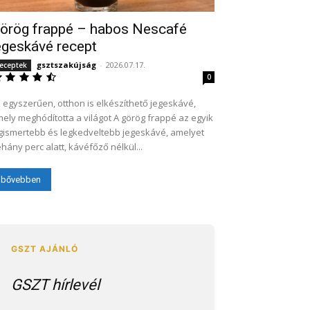
örög frappé – habos Nescafé
egeskávé recept
gsztszakújság
-
2026.07.17.
eceptek
0
 egyszerűen, otthon is elkészíthető jegeskávé,
y meghódította a világot A görög frappé az egyik
gismertebb és legkedveltebb jegeskávé, amelyet
hány perc alatt, kávéfőző nélkül...
bővebben
GSZT hírlevél