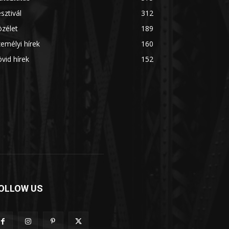
sztivál
312
zélet
189
emélyi hírek
160
vid hírek
152
OLLOW US