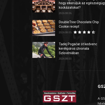
hogy elkerüljük az egészségüg
kockázatokat?
2026.08.06.
DoubleTree Chocolate Chip
Cookie recept
2026.08.05.
Tadej Pogačar öt kedvenc
kerékpáros útvonala
Szlovéniában
2026.08.03.
GSZ
A GS
hite