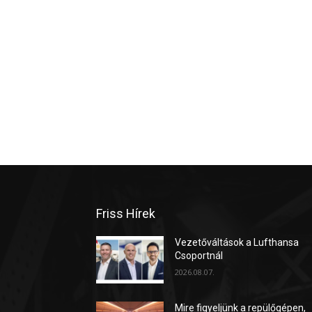
Friss Hírek
Vezetőváltások a Lufthansa
Csoportnál
2026.08.07.
Mire figyeljünk a repülőgépen,