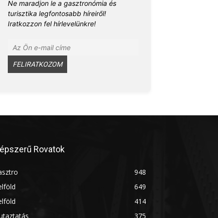
Ne maradjon le a gasztronómia és
turisztika legfontosabb híreiről!
Iratkozzon fel hírlevelünkre!
épszerű Rovatok
asztro
948
lföld
649
lföld
414
utaztatás
375