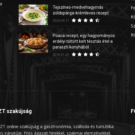
yi
Tejszínes-medvehagymás
Fe
zöldspárga-krémleves recept
Kö
2026.04.17.
Sz
Rö
Poaca recept, egy hagyományos
erdélyi töltött kelt tésztás étel a
paraszti konyhából
2010.01.20.
T szakújság
F
ZT online szakújság a gasztronómia, szálloda és turisztika
les iránytűje. Friss ágazati hírekkel, szakmai elemzésekkel,