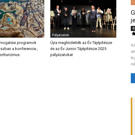
G
j
R
Pályázatok
ámogatási programok
Újra meghirdették az Év Tájépítésze
Az
uszban a konferencia-,
és az Év Junior Tájépítésze 2025
amel
ortturizmus
pályázatokat
le
né