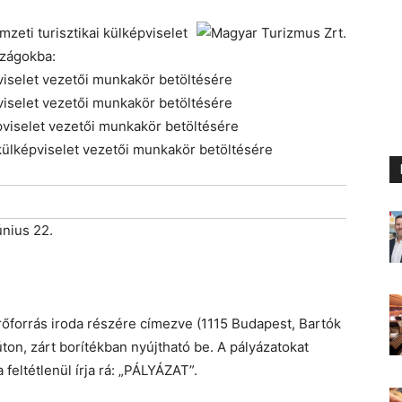
zeti turisztikai külképviselet
szágokba:
viselet vezetői munkakör betöltésére
pviselet vezetői munkakör betöltésére
épviselet vezetői munkakör betöltésére
 külképviselet vezetői munkakör betöltésére
únius 22.
rőforrás iroda részére címezve (1115 Budapest, Bartók
ton, zárt borítékban nyújtható be. A pályázatokat
feltétlenül írja rá: „PÁLYÁZAT”.