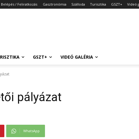
Belépés / Feliratkozás
Gasztronómia
Szálloda
Turisztika
GSZT+
Videó g
RISZTIKA
GSZT+
VIDEÓ GALÉRIA
lyázat
tői pályázat
WhatsApp