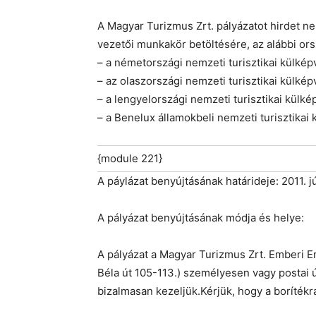
A Magyar Turizmus Zrt. pályázatot hirdet nem
vezetői munkakör betöltésére, az alábbi or
– a németországi nemzeti turisztikai külkép
– az olaszországi nemzeti turisztikai külké
– a lengyelországi nemzeti turisztikai külk
– a Benelux államokbeli nemzeti turisztikai
{module 221}
A páylázat benyújtásának határideje: 2011. j
A pályázat benyújtásának módja és helye:
A pályázat a Magyar Turizmus Zrt. Emberi E
Béla út 105-113.) személyesen vagy postai ú
bizalmasan kezeljük.Kérjük, hogy a borítékra 