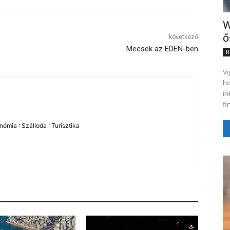
W
ő
következő
Mecsek az EDEN-ben
R
Vi
ho
in
fi
ómia : Szálloda : Turisztika