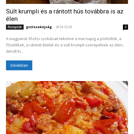
Sült krumpli és a rántott hús továbbra is az
élen
gsztszakújság
-
2014.12.03.
Receptek
0
A magyarok főzési szokásait tekintve a mai napig a pörköltek, a
főzelékek, a rántott ételek és a sült krumpli szerepelnek az élen,
derült ki...
bővebben