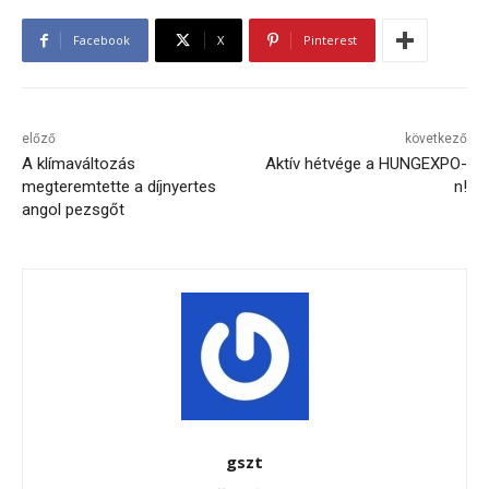
Facebook
X
Pinterest
előző
következő
A klímaváltozás
Aktív hétvége a HUNGEXPO-
megteremtette a díjnyertes
n!
angol pezsgőt
gszt