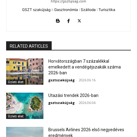
https://gsztujsag.com
GSZT szakújság :: Gasztronómia : Szálloda : Turisztika
RELATED ARTICLES
Horvátországban 7 százalékkal
emelkedett a vendégéjszakák száma
2026-ban
gsztszakújság
-
2026.06.16.
Üzleti élet
Utazási trendek 2026-ban
gsztszakújság
-
2026.06.04.
Üzleti élet
Brussels Airlines 2026 első negyedéves
eredmények