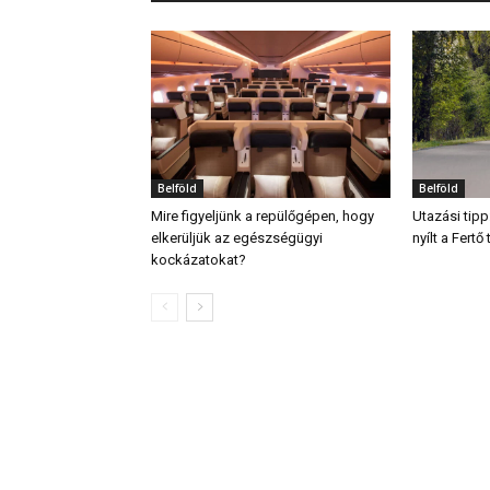
Belföld
Belföld
Mire figyeljünk a repülőgépen, hogy
Utazási tipp
elkerüljük az egészségügyi
nyílt a Fert
kockázatokat?