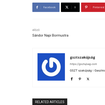
Facebook
X
Pinterest
előző
Sándor Napi Bormustra
gsztszakújság
https://gsztujsag.com
GSZT szakújság :: Gasztron
RELATED ARTICLES