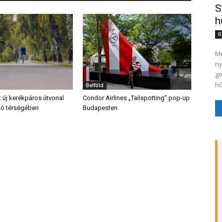
S
h
R
Me
ny
go
hű
Belföld
: új kerékpáros útvonal
Condor Airlines „Tailspotting” pop-up
ő tó térségében
Budapesten