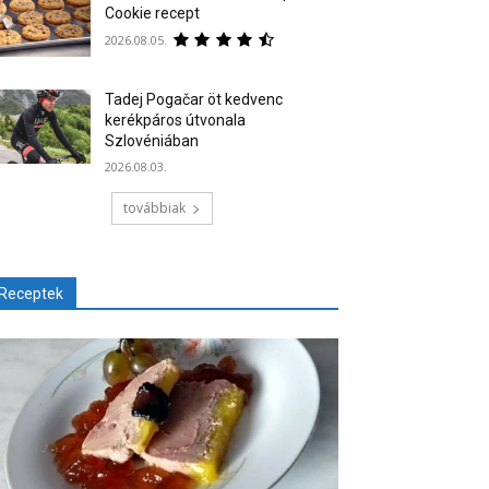
Cookie recept
2026.08.05.
Tadej Pogačar öt kedvenc
kerékpáros útvonala
Szlovéniában
2026.08.03.
továbbiak
Receptek