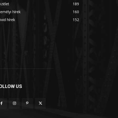
zélet
189
emélyi hírek
160
vid hírek
152
OLLOW US