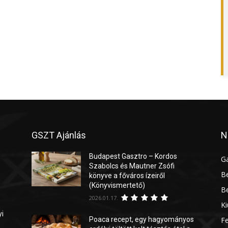
GSZT Ajánlás
N
Budapest Gasztro – Kordos
G
Szabolcs és Mautner Zsófi
Be
könyve a főváros ízeiről
(Könyvismertető)
Be
2026.01.17.
Ki
yi
Poaca recept, egy hagyományos
Fe