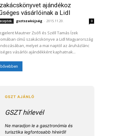
zakácskönyvet ajándékoz
űséges vásárlóinak a Lidl
gsztszakújság
-
2015.11.20.
eceptek
0
gjelent Mautner Zsófi és Széll Tamás Ízek
omában című szakácskönyve a Lidl Magyarország
ndozásában, melyet a mai naptól az áruházlánc
séges vásárlói ajándékként kaphatnak...
bővebben
GSZT hírlevél
Ne maradjon le a gasztronómia és
turisztika legfontosabb híreiről!