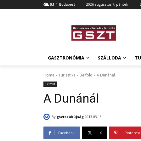
C
2026 augusztus 7, péntek
6.1
Budapest
GASZTRONÓMIA
SZÁLLODA
TU
Home
Turisztika
Belföld
A Dunánál
Belföld
A Dunánál
By
gsztszakújság
2013.03.18.
Facebook
X
Pinterest