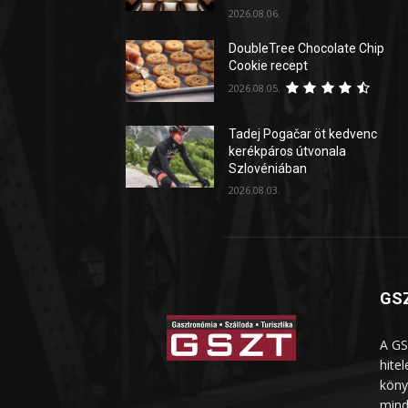
2026.08.06.
DoubleTree Chocolate Chip
Cookie recept
2026.08.05.
Tadej Pogačar öt kedvenc
kerékpáros útvonala
Szlovéniában
2026.08.03.
GSZ
A GS
hite
köny
mind