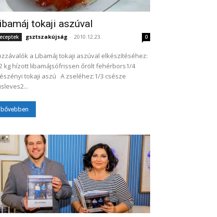
ibamáj tokaji aszúval
gsztszakújság
-
2010.12.23.
eceptek
0
zzávalók a Libamáj tokaji aszúval elkészítéséhez:
2 kg hízott libamájsófrissen őrölt fehérbors1/4
zényi tokaji aszú A zseléhez:1/3 csésze
sleves2...
bővebben