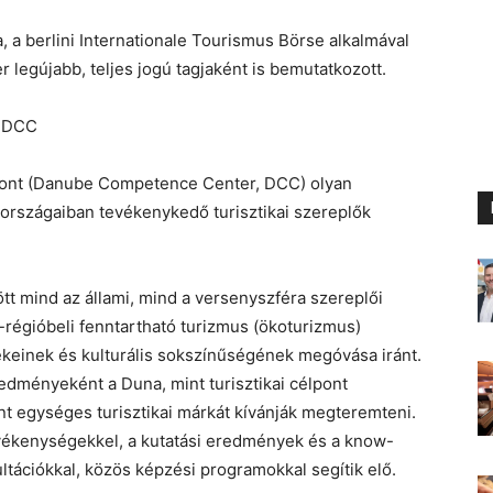
a, a berlini Internationale Tourismus Börse alkalmával
egújabb, teljes jogú tagjaként is bemutatkozott.
pont (Danube Competence Center, DCC) olyan
országaiban tevékenykedő turisztikai szereplők
ött mind az állami, mind a versenyszféra szereplői
-régióbeli fenntartható turizmus (ökoturizmus)
tékeinek és kulturális sokszínűségének megóvása iránt.
edményeként a Duna, mint turisztikai célpont
t egységes turisztikai márkát kívánják megteremteni.
vékenységekkel, a kutatási eredmények és a know-
tációkkal, közös képzési programokkal segítik elő.