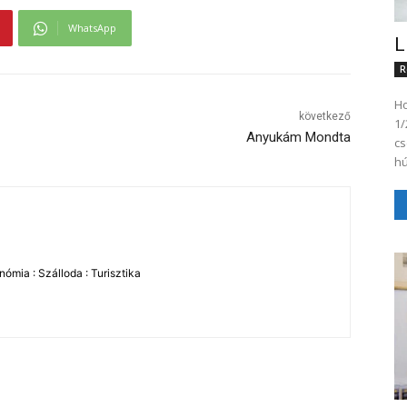
WhatsApp
L
R
Ho
következő
1/
Anyukám Mondta
csés
hú
ómia : Szálloda : Turisztika