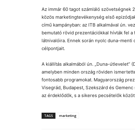
Az immár 60 tagot számláló szövetségnek 201
közös marketingtevékenység első epizódjak
című kampányban: az ITB alkalmával ún. vez
bemutató rövid prezentációkkal hívták fel 
látnivalóira. Ennek során nyolc duna-menti o
célpontjait.
A kiállítás alkalmából ún. „Duna-útlevelet” 
amelyben minden ország röviden ismertette 
fontosabb programokat. Magyarország preze
Visegrád, Budapest, Szekszárd és Gemenc sz
az érdeklődők, s a sikeres pecsételők között
TAGS
marketing