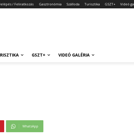
Belépés / Feliratkozás
Gasztronómia
Szálloda
Turisztika
GSZT+
Videó ga
RISZTIKA
GSZT+
VIDEÓ GALÉRIA
WhatsApp