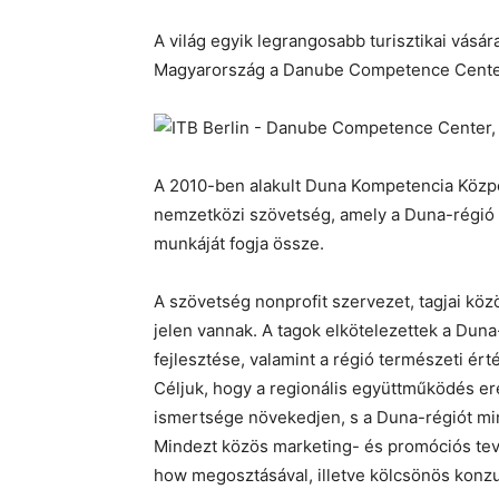
A világ egyik legrangosabb turisztikai vásár
Magyarország a Danube Competence Center l
A 2010-ben alakult Duna Kompetencia Köz
nemzetközi szövetség, amely a Duna-régió 
munkáját fogja össze.
A szövetség nonprofit szervezet, tagjai köz
jelen vannak. A tagok elkötelezettek a Duna
fejlesztése, valamint a régió természeti ér
Céljuk, hogy a regionális együttműködés er
ismertsége növekedjen, s a Duna-régiót min
Mindezt közös marketing- és promóciós te
how megosztásával, illetve kölcsönös konzul