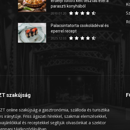
erdélyi töltött kelt tésztás étel a
Kö
paraszti konyhából
Sz
2010.01.20.
Rö
Palacsintatorta csokoládéval és
eperrel recept
2025.12.03.
T szakújság
F
ZT online szakújság a gasztronómia, szálloda és turisztika
les iránytűje. Friss ágazati hírekkel, szakmai elemzésekkel,
vajánlókkal és receptekkel segítjük olvasóinkat a szektor
ennapi tájékozódásában.