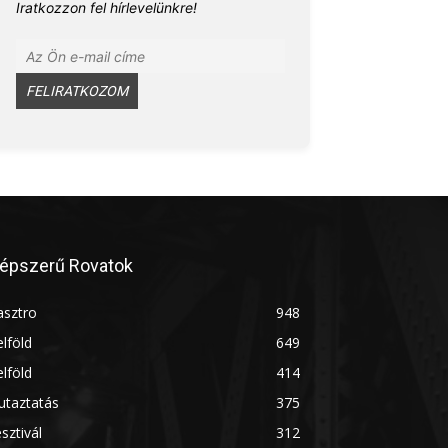
Iratkozzon fel hírlevelünkre!
épszerű Rovatok
asztro
948
lföld
649
lföld
414
utaztatás
375
sztivál
312