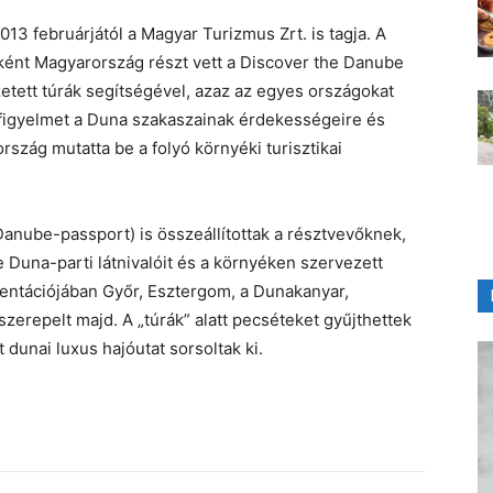
3 februárjától a Magyar Turizmus Zrt. is tagja. A
ént Magyarország részt vett a Discover the Danube
etett túrák segítségével, azaz az egyes országokat
a figyelmet a Duna szakaszainak érdekességeire és
rszág mutatta be a folyó környéki turisztikai
(Danube-passport) is összeállítottak a résztvevőknek,
Duna-parti látnivalóit és a környéken szervezett
ntációjában Győr, Esztergom, a Dunakanyar,
erepelt majd. A „túrák” alatt pecséteket gyűjthettek
 dunai luxus hajóutat sorsoltak ki.