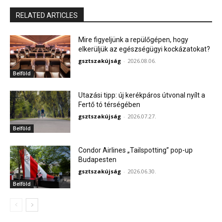
RELATED ARTICLES
Mire figyeljünk a repülőgépen, hogy
elkerüljük az egészségügyi kockázatokat?
gsztszakújság
-
2026.08.06.
Belföld
Utazási tipp: új kerékpáros útvonal nyílt a
Fertő tó térségében
gsztszakújság
-
2026.07.27.
Belföld
Condor Airlines „Tailspotting” pop-up
Budapesten
gsztszakújság
-
2026.06.30.
Belföld