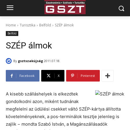
Home
Turisztika
Belföld
SZÉP álmok
Belföld
SZÉP álmok
By
gsztszakújság
2011.07.18.
Facebook
X
Pinterest
A kisebb szálláshelyek is elkezdtek
gondolkodni azon, miként tudnának
megfelelni az üdülési csekket váltó SZÉP-kártya állította
követelményeknek, a pos-terminálok tesztje jelenleg is
zajlik − mondta Szabó István, a Magánszállásadók