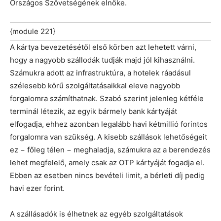
Országos Szövetségének elnöke.
{module 221}
A kártya bevezetésétől első körben azt lehetett várni,
hogy a nagyobb szállodák tudják majd jól kihasználni.
Számukra adott az infrastruktúra, a hotelek ráadásul
szélesebb körű szolgáltatásaikkal eleve nagyobb
forgalomra számíthatnak. Szabó szerint jelenleg kétféle
terminál létezik, az egyik bármely bank kártyáját
elfogadja, ehhez azonban legalább havi kétmillió forintos
forgalomra van szükség. A kisebb szállások lehetőségeit
ez − főleg télen − meghaladja, számukra az a berendezés
lehet megfelelő, amely csak az OTP kártyáját fogadja el.
Ebben az esetben nincs bevételi limit, a bérleti díj pedig
havi ezer forint.
A szállásadók is élhetnek az egyéb szolgáltatások