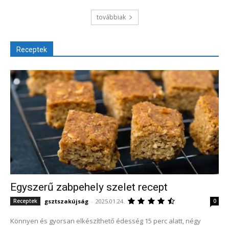
továbbiak
Receptek
Egyszerű zabpehely szelet recept
gsztszakújság
-
2025.01.24.
Receptek
0
Könnyen és gyorsan elkészíthető édesség 15 perc alatt, négy