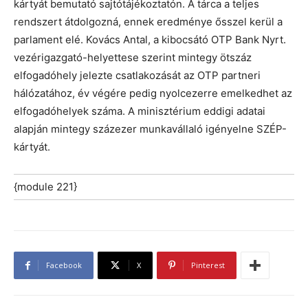
kártyát bemutató sajtótájékoztatón. A tárca a teljes
rendszert átdolgozná, ennek eredménye ősszel kerül a
parlament elé. Kovács Antal, a kibocsátó OTP Bank Nyrt.
vezérigazgató-helyettese szerint mintegy ötszáz
elfogadóhely jelezte csatlakozását az OTP partneri
hálózatához, év végére pedig nyolcezerre emelkedhet az
elfogadóhelyek száma. A minisztérium eddigi adatai
alapján mintegy százezer munkavállaló igényelne SZÉP-
kártyát.
{module 221}
Facebook
X
Pinterest