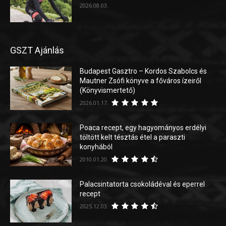
2026.08.03.
GSZT Ajánlás
Budapest Gasztro – Kordos Szabolcs és
Mautner Zsófi könyve a főváros ízeiről
(Könyvismertető)
2026.01.17.
Poaca recept, egy hagyományos erdélyi
töltött kelt tésztás étel a paraszti
konyhából
2010.01.20.
Palacsintatorta csokoládéval és eperrel
recept
2025.12.03.