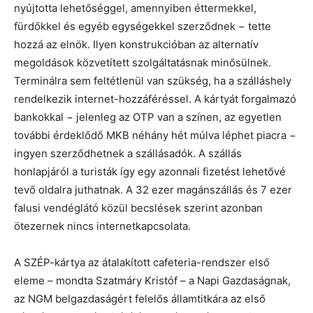
nyújtotta lehetőséggel, amennyiben éttermekkel,
fürdőkkel és egyéb egységekkel szerződnek − tette
hozzá az elnök. Ilyen konstrukcióban az alternatív
megoldások közvetített szolgáltatásnak minősülnek.
Terminálra sem feltétlenül van szükség, ha a szálláshely
rendelkezik internet-hozzáféréssel. A kártyát forgalmazó
bankokkal − jelenleg az OTP van a színen, az egyetlen
további érdeklődő MKB néhány hét múlva léphet piacra −
ingyen szerződhetnek a szállásadók. A szállás
honlapjáról a turisták így egy azonnali fizetést lehetővé
tevő oldalra juthatnak. A 32 ezer magánszállás és 7 ezer
falusi vendéglátó közül becslések szerint azonban
ötezernek nincs internetkapcsolata.
A SZÉP-kártya az átalakított cafeteria-rendszer első
eleme – mondta Szatmáry Kristóf – a Napi Gazdaságnak,
az NGM belgazdaságért felelős államtitkára az első