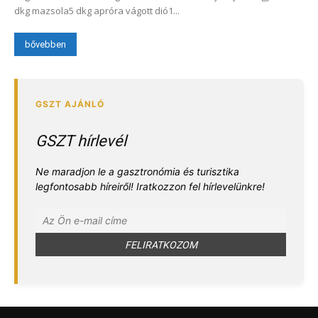
dkg mazsola5 dkg apróra vágott dió1...
bővebben
GSZT hírlevél
Ne maradjon le a gasztronómia és turisztika
legfontosabb híreiről! Iratkozzon fel hírlevelünkre!