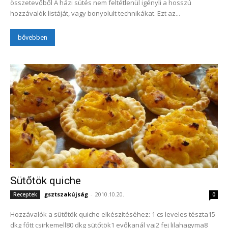
összetevőből A házi sütés nem feltétlenül igényli a hosszú
hozzávalók listáját, vagy bonyolult technikákat. Ezt az...
bővebben
Sütőtök quiche
gsztszakújság
-
2010.10.20.
Receptek
0
Hozzávalók a sütőtök quiche elkészítéséhez: 1 cs leveles tészta15
dkg főtt csirkemell80 dkg sütőtök1 evőkanál vaj2 fej lilahagyma8