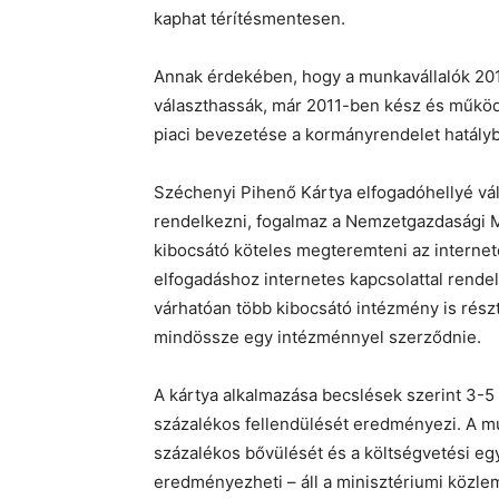
kaphat térítésmentesen.
Annak érdekében, hogy a munkavállalók 20
választhassák, már 2011-ben kész és működ
piaci bevezetése a kormányrendelet hatály
Széchenyi Pihenő Kártya elfogadóhellyé vál
rendelkezni, fogalmaz a Nemzetgazdasági M
kibocsátó köteles megteremteni az internetes
elfogadáshoz internetes kapcsolattal rend
várhatóan több kibocsátó intézmény is rész
mindössze egy intézménnyel szerződnie.
A kártya alkalmazása becslések szerint 3-5 
százalékos fellendülését eredményezi. A mu
százalékos bővülését és a költségvetési eg
eredményezheti – áll a minisztériumi közl