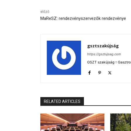
előző
MaReSZ: rendezvényszervezők rendezvénye
gsztszakújság
https://gsztujsag.com
GSZT szakújság :: Gasztron
RELATED ARTICLES