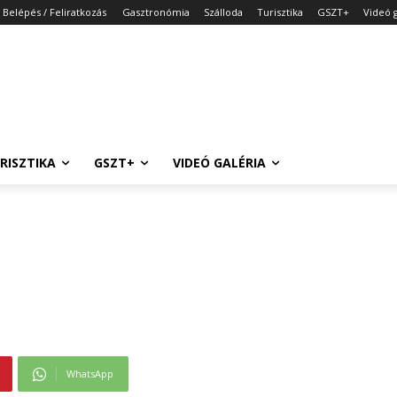
Belépés / Feliratkozás
Gasztronómia
Szálloda
Turisztika
GSZT+
Videó g
RISZTIKA
GSZT+
VIDEÓ GALÉRIA
WhatsApp