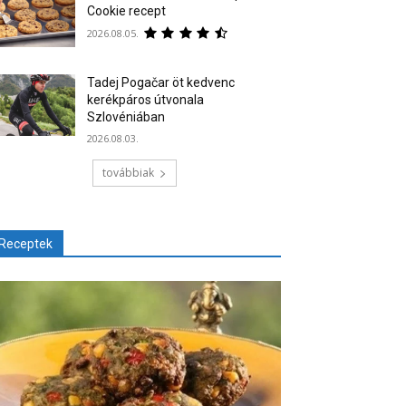
Cookie recept
2026.08.05.
Tadej Pogačar öt kedvenc
kerékpáros útvonala
Szlovéniában
2026.08.03.
továbbiak
Receptek