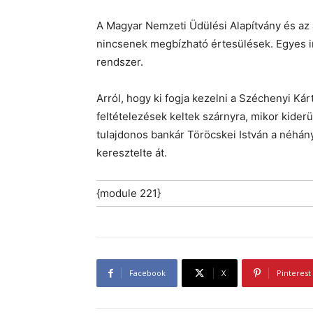
A Magyar Nemzeti Üdülési Alapítvány és az 
nincsenek megbízható értesülések. Egyes in
rendszer.
Arról, hogy ki fogja kezelni a Széchenyi Ká
feltételezések keltek szárnyra, mikor kide
tulajdonos bankár Töröcskei István a néhány
keresztelte át.
{module 221}
Facebook
X
Pinterest