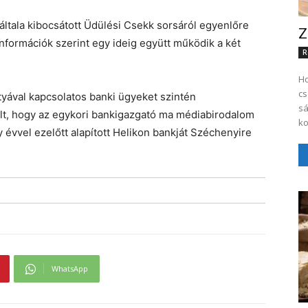
általa kibocsátott Üdülési Csekk sorsáról egyenlőre
Z
formációk szerint egy ideig együtt működik a két
R
Ho
cs
rtyával kapcsolatos banki ügyeket szintén
sá
rült, hogy az egykori bankigazgató ma médiabirodalom
ko
 évvel ezelőtt alapított Helikon bankját Széchenyire
WhatsApp