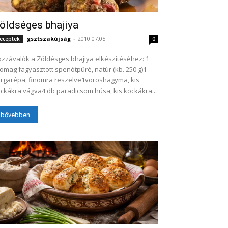
öldséges bhajiya
gsztszakújság
-
2010.07.05.
eceptek
0
zzávalók a Zöldésges bhajiya elkészítéséhez: 1
omag fagyasztott spenótpüré, natúr (kb. 250 g)1
rgarépa, finomra reszelve1vöröshagyma, kis
ckákra vágva4 db paradicsom húsa, kis kockákra...
bővebben