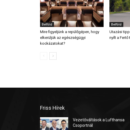
Belföld
Belföld
Mire figyeljünk a repülőgépen, hogy
Utazási tipp
elkerüljük az egészségügyi
nyílt a Fert
kockázatokat?
Friss Hírek
Vezetőváltások a Lufthansa
Csoportnál