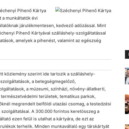
zéchenyi Pihenő Kártya
t a munkáltatók évi
llalóknak járulékmentesen, kedvező adózással. Mint
zéchenyi Pihenő Kártyával szálláshely-szolgáltatással
atások, amelyek a pihenést, valamint az egészség
t közlemény szerint ide tartozik a szálláshely-
dőszolgáltatások, a betegségmegelőző,
gáltatások, a múzeumi, színházi, növény-állatkerti,
a természetvédelmi területek, tematikus parkok,
knél megrendelt belföldi utazási csomag, a testedzési
k szolgáltatásai. A 300.000 forintos keretösszeg a
ató ezen felül is utalhat a kártyára, de ezt az
ulékok terhelik. Minden munkavállaló egy társkártyát