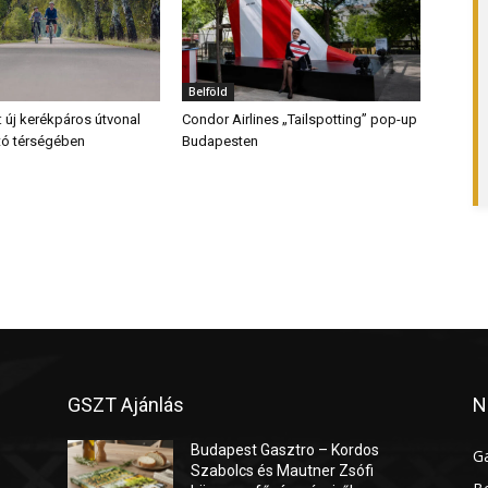
Belföld
: új kerékpáros útvonal
Condor Airlines „Tailspotting” pop-up
ő tó térségében
Budapesten
GSZT Ajánlás
N
Budapest Gasztro – Kordos
G
Szabolcs és Mautner Zsófi