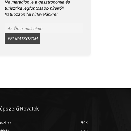
Ne maradjon le a gasztronómia és
turisztika legfontosabb híreiről!
Iratkozzon fel hírlevelünkre!
épszerű Rovatok
asztro
948