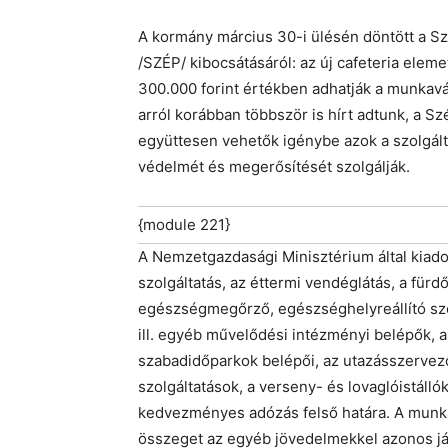
A kormány március 30-i ülésén döntött a S
/SZÉP/ kibocsátásáról: az új cafeteria eleme
300.000 forint értékben adhatják a munkavá
arról korábban többször is hírt adtunk, a S
együttesen vehetők igénybe azok a szolgált
védelmét és megerősítését szolgálják.
{module 221}
A Nemzetgazdasági Minisztérium által kiadot
szolgáltatás, az éttermi vendéglátás, a für
egészségmegőrző, egészséghelyreállító szol
ill. egyéb művelődési intézményi belépők, 
szabadidőparkok belépői, az utazásszervező
szolgáltatások, a verseny- és lovaglóistálló
kedvezményes adózás felső határa. A munkált
összeget az egyéb jövedelmekkel azonos jár