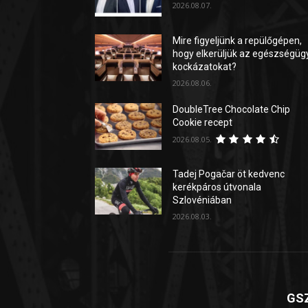
2026.08.07.
Mire figyeljünk a repülőgépen,
hogy elkerüljük az egészségüg
kockázatokat?
2026.08.06.
DoubleTree Chocolate Chip
Cookie recept
2026.08.05.
Tadej Pogačar öt kedvenc
kerékpáros útvonala
Szlovéniában
2026.08.03.
GSZ