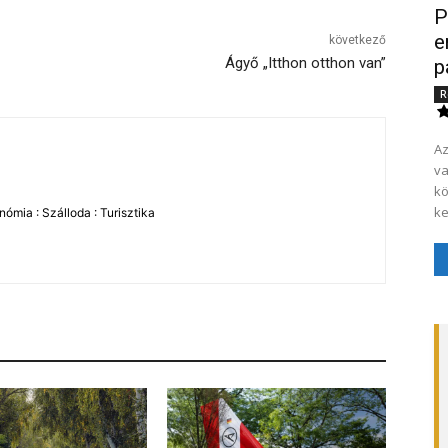
P
e
következő
Ágyő „Itthon otthon van”
p
R
Az
va
kö
ke
ómia : Szálloda : Turisztika