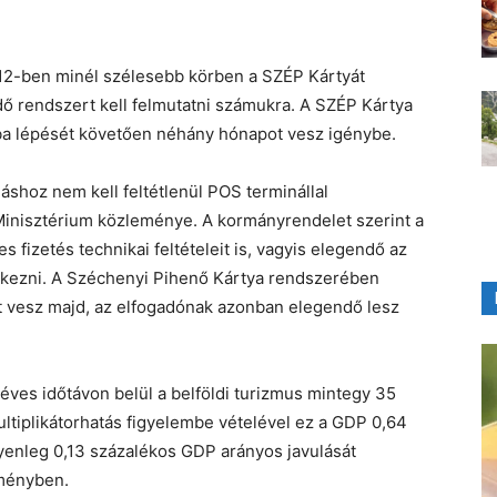
12-ben minél szélesebb körben a SZÉP Kártyát
ő rendszert kell felmutatni számukra. A SZÉP Kártya
ba lépését követően néhány hónapot vesz igénybe.
áshoz nem kell feltétlenül POS terminállal
inisztérium közleménye. A kormányrendelet szerint a
 fizetés technikai feltételeit is, vagyis elegendő az
elkezni. A Széchenyi Pihenő Kártya rendszerében
t vesz majd, az elfogadónak azonban elegendő lesz
éves időtávon belül a belföldi turizmus mintegy 35
ltiplikátorhatás figyelembe vételével ez a GDP 0,64
yenleg 0,13 százalékos GDP arányos javulását
eményben.