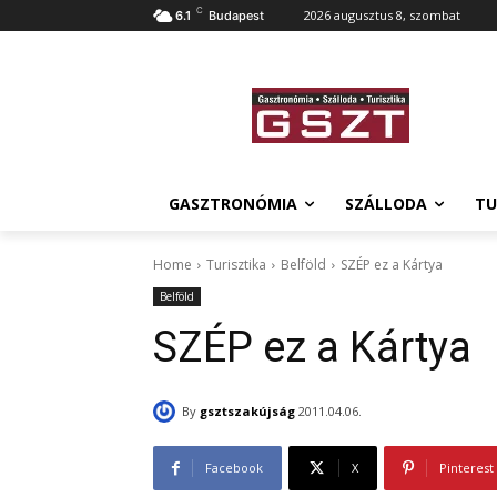
C
2026 augusztus 8, szombat
6.1
Budapest
GASZTRONÓMIA
SZÁLLODA
TU
Home
Turisztika
Belföld
SZÉP ez a Kártya
Belföld
SZÉP ez a Kártya
By
gsztszakújság
2011.04.06.
Facebook
X
Pinterest