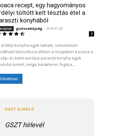
oaca recept, egy hagyományos
rdélyi töltött kelt tésztás étel a
araszti konyhából
gsztszakújság
-
2010.01.20.
eceptek
0
 erdélyi konyha egyik laktató, sokoldalúan
riálható klasszikusa ebben a receptben A poaca a
zép- és kelet-európai paraszti konyha egyik
vésbé ismert, mégis karakteres fogása,...
bővebben
GSZT hírlevél