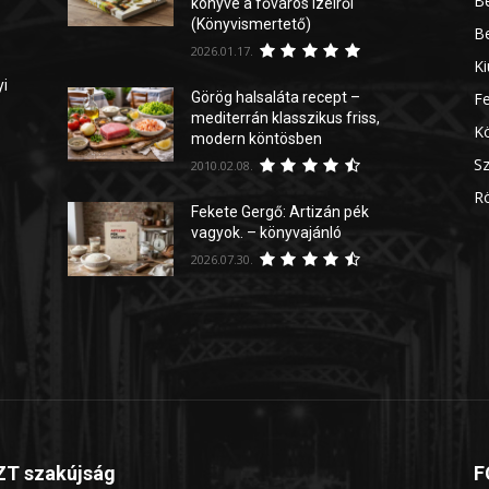
Be
könyve a főváros ízeiről
(Könyvismertető)
Be
2026.01.17.
Ki
yi
Görög halsaláta recept –
Fe
mediterrán klasszikus friss,
Kö
modern köntösben
Sz
2010.02.08.
Rö
Fekete Gergő: Artizán pék
vagyok. – könyvajánló
2026.07.30.
T szakújság
F