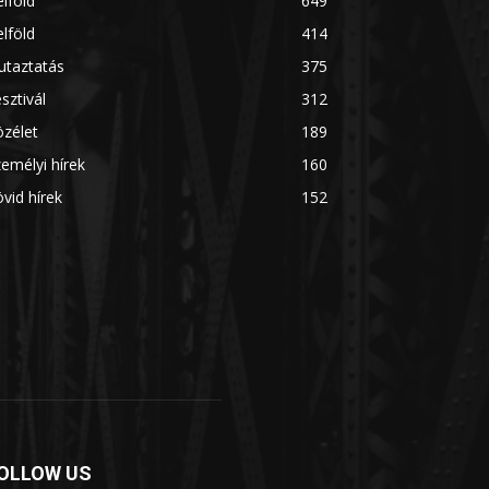
lföld
649
lföld
414
utaztatás
375
sztivál
312
zélet
189
emélyi hírek
160
vid hírek
152
OLLOW US