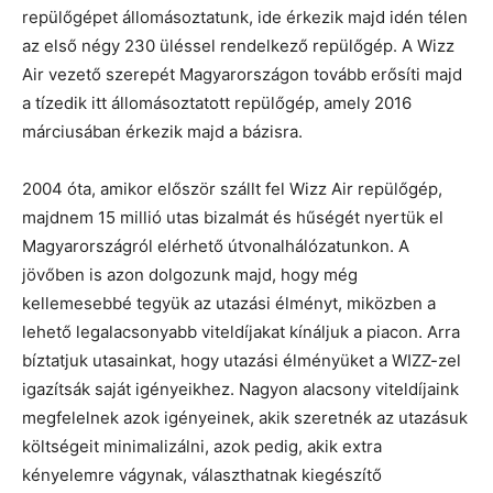
repülőgépet állomásoztatunk, ide érkezik majd idén télen
az első négy 230 üléssel rendelkező repülőgép. A Wizz
Air vezető szerepét Magyarországon tovább erősíti majd
a tízedik itt állomásoztatott repülőgép, amely 2016
márciusában érkezik majd a bázisra.
2004 óta, amikor először szállt fel Wizz Air repülőgép,
majdnem 15 millió utas bizalmát és hűségét nyertük el
Magyarországról elérhető útvonalhálózatunkon. A
jövőben is azon dolgozunk majd, hogy még
kellemesebbé tegyük az utazási élményt, miközben a
lehető legalacsonyabb viteldíjakat kínáljuk a piacon. Arra
bíztatjuk utasainkat, hogy utazási élményüket a WIZZ-zel
igazítsák saját igényeikhez. Nagyon alacsony viteldíjaink
megfelelnek azok igényeinek, akik szeretnék az utazásuk
költségeit minimalizálni, azok pedig, akik extra
kényelemre vágynak, választhatnak kiegészítő