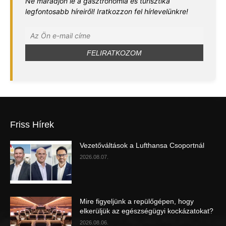
Ne maradjon le a gasztronómia és turisztika
legfontosabb híreiről! Iratkozzon fel hírlevelünkre!
Friss Hírek
Vezetőváltások a Lufthansa Csoportnál
2026.08.07.
Mire figyeljünk a repülőgépen, hogy
elkerüljük az egészségügyi kockázatokat?
2026.08.06.