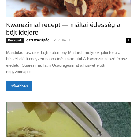
Kwarezimal recept — máltai édesség a
böjt idejére
gsztszakújság
-
2025.04.07.
Receptek
1
Mandulás-fűszeres böjti sütemény Máltáról, melynek jelentése a
húsvét előtti negyven napos időszakra utal A Kwarezimal szó (olasz
eredetű: Quaresima, latin Quadragesima) a húsvét előtti
negyvennapos...
bővebben