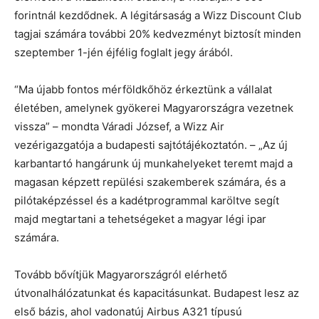
forintnál kezdődnek. A légitársaság a Wizz Discount Club
tagjai számára további 20% kedvezményt biztosít minden
szeptember 1-jén éjfélig foglalt jegy árából.
“Ma újabb fontos mérföldkőhöz érkeztünk a vállalat
életében, amelynek gyökerei Magyarországra vezetnek
vissza” – mondta Váradi József, a Wizz Air
vezérigazgatója a budapesti sajtótájékoztatón. – „Az új
karbantartó hangárunk új munkahelyeket teremt majd a
magasan képzett repülési szakemberek számára, és a
pilótaképzéssel és a kadétprogrammal karöltve segít
majd megtartani a tehetségeket a magyar légi ipar
számára.
Tovább bővítjük Magyarországról elérhető
útvonalhálózatunkat és kapacitásunkat. Budapest lesz az
első bázis, ahol vadonatúj Airbus A321 típusú