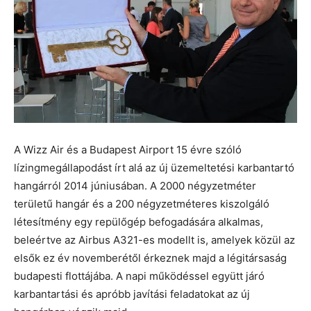
A Wizz Air és a Budapest Airport 15 évre szóló
lízingmegállapodást írt alá az új üzemeltetési karbantartó
hangárról 2014 júniusában. A 2000 négyzetméter
területű hangár és a 200 négyzetméteres kiszolgáló
létesítmény egy repülőgép befogadására alkalmas,
beleértve az Airbus A321-es modellt is, amelyek közül az
elsők ez év novemberétől érkeznek majd a légitársaság
budapesti flottájába. A napi működéssel együtt járó
karbantartási és apróbb javítási feladatokat az új