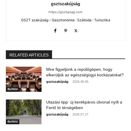
gsztszakújság
https://gsztujsag.com
GSZT szakújság :: Gasztronómia : Szálloda : Turisztika
RELATED ARTICLES
Mire figyeljünk a repülőgépen, hogy
elkerüljük az egészségügyi kockázatokat?
gsztszakújság
-
2026.08.06.
Belföld
Utazási tipp: új kerékpáros útvonal nyílt a
Fertő tó térségében
gsztszakújság
-
2026.07.27.
Belföld