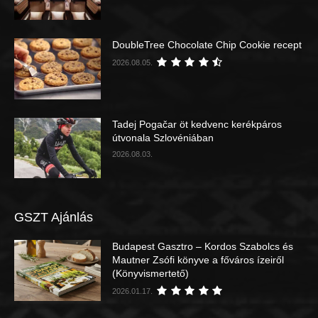
DoubleTree Chocolate Chip Cookie recept
2026.08.05.
Tadej Pogačar öt kedvenc kerékpáros
útvonala Szlovéniában
2026.08.03.
GSZT Ajánlás
Budapest Gasztro – Kordos Szabolcs és
Mautner Zsófi könyve a főváros ízeiről
(Könyvismertető)
2026.01.17.