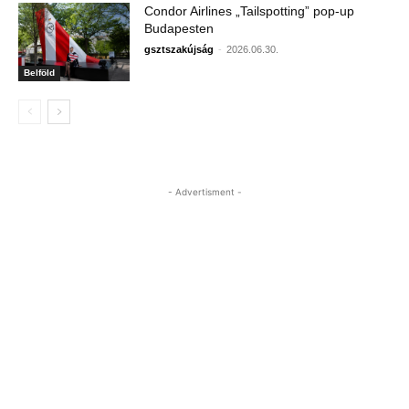
Condor Airlines „Tailspotting” pop-up
Budapesten
gsztszakújság
-
2026.06.30.
Belföld
- Advertisment -