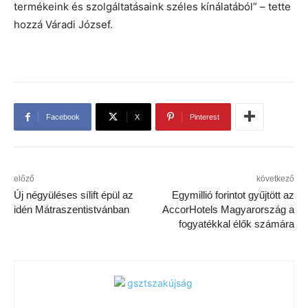
termékeink és szolgáltatásaink széles kínálatából” – tette
hozzá Váradi József.
Facebook
X
Pinterest
előző
következő
Új négyüléses sílift épül az
Egymillió forintot gyűjtött az
idén Mátraszentistvánban
AccorHotels Magyarország a
fogyatékkal élők számára