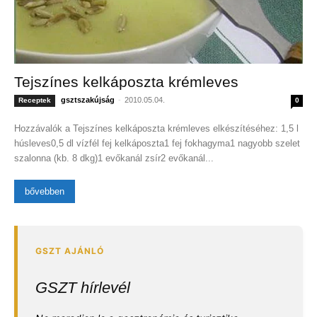
Tejszínes kelkáposzta krémleves
gsztszakújság
-
2010.05.04.
Receptek
0
Hozzávalók a Tejszínes kelkáposzta krémleves elkészítéséhez: 1,5 l
húsleves0,5 dl vízfél fej kelkáposzta1 fej fokhagyma1 nagyobb szelet
szalonna (kb. 8 dkg)1 evőkanál zsír2 evőkanál...
bővebben
GSZT hírlevél