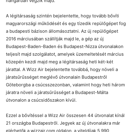
hangárban végzik majd.
A légitársaság szintén bejelentette, hogy tovább bővíti
magyarországi működését és egy tízedik repülőgépet fog
a budapesti bázison állomásoztatni. Az új repülőgépet
2016 márciusában szállítják majd le, a gép az új
Budapest-Baden-Baden és Budapest-Nizza útvonalakon
teljesít majd szolgálatot, amelyek üzemeltetését március
közepén kezdi majd meg a légitársaság heti két-két
járattal. A Wizz Air bejelentette továbbá, hogy növeli a
járatsűrűsséget meglévő útvonalain Budapestről
Göteborgba a csúcsszezonban, valamint hogy heti három
járatra növeli a járatsűrűsséget a Budapest-Málta
útvonalon a csúcsidőszakon kívül.
Ezzel a bővítéssel a Wizz Air összesen 44 útvonalat kínál
21 országba Budapestről. Jegyek az új útvonalakra már
elérhetők a wizzair.com oldalon, a viteldíjak 5 990