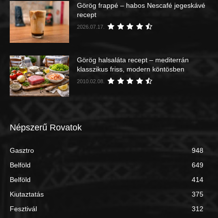
Görög frappé – habos Nescafé jegeskávé
recept
2026.07.17.
Görög halsaláta recept – mediterrán
klasszikus friss, modern köntösben
2010.02.08.
Népszerű Rovatok
Gasztro
948
Belföld
649
Belföld
414
Kiutaztatás
375
Fesztivál
312