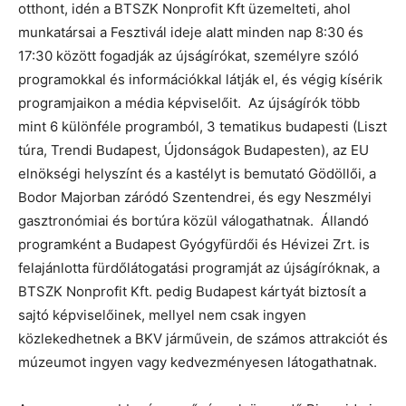
otthont, idén a BTSZK Nonprofit Kft üzemelteti, ahol
munkatársai a Fesztivál ideje alatt minden nap 8:30 és
17:30 között fogadják az újságírókat, személyre szóló
programokkal és információkkal látják el, és végig kísérik
programjaikon a média képviselőit. Az újságírók több
mint 6 különféle programból, 3 tematikus budapesti (Liszt
túra, Trendi Budapest, Újdonságok Budapesten), az EU
elnökségi helyszínt és a kastélyt is bemutató Gödöllői, a
Bodor Majorban záródó Szentendrei, és egy Neszmélyi
gasztronómiai és bortúra közül válogathatnak. Állandó
programként a Budapest Gyógyfürdői és Hévizei Zrt. is
felajánlotta fürdőlátogatási programját az újságíróknak, a
BTSZK Nonprofit Kft. pedig Budapest kártyát biztosít a
sajtó képviselőinek, mellyel nem csak ingyen
közlekedhetnek a BKV járművein, de számos attrakciót és
múzeumot ingyen vagy kedvezményesen látogathatnak.