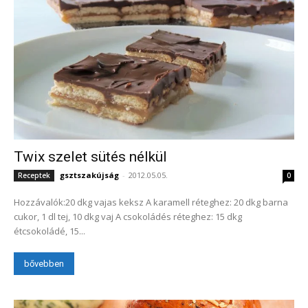
Twix szelet sütés nélkül
gsztszakújság
-
2012.05.05.
Receptek
0
Hozzávalók:20 dkg vajas keksz A karamell réteghez: 20 dkg barna
cukor, 1 dl tej, 10 dkg vaj A csokoládés réteghez: 15 dkg
étcsokoládé, 15...
bővebben