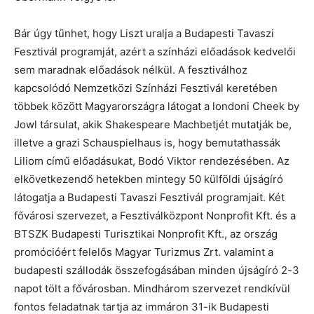
Bár úgy tűnhet, hogy Liszt uralja a Budapesti Tavaszi
Fesztivál programját, azért a színházi előadások kedvelői
sem maradnak előadások nélkül. A fesztiválhoz
kapcsolódó Nemzetközi Színházi Fesztivál keretében
többek között Magyarországra látogat a londoni Cheek by
Jowl társulat, akik Shakespeare Machbetjét mutatják be,
illetve a grazi Schauspielhaus is, hogy bemutathassák
Liliom című előadásukat, Bodó Viktor rendezésében. Az
elkövetkezendő hetekben mintegy 50 külföldi újságíró
látogatja a Budapesti Tavaszi Fesztivál programjait. Két
fővárosi szervezet, a Fesztiválközpont Nonprofit Kft. és a
BTSZK Budapesti Turisztikai Nonprofit Kft., az ország
promócióért felelős Magyar Turizmus Zrt. valamint a
budapesti szállodák összefogásában minden újságíró 2-3
napot tölt a fővárosban. Mindhárom szervezet rendkívül
fontos feladatnak tartja az immáron 31-ik Budapesti