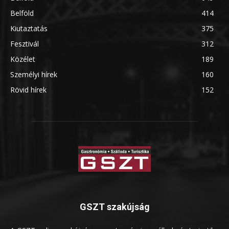
Belföld
414
Kiutaztatás
375
Fesztivál
312
Közélet
189
Személyi hírek
160
Rövid hírek
152
GSZT szakújság