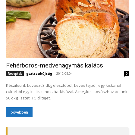
Fehérboros-medvehagymás kalács
gsztszakújság
-
2012.05.04.
Receptek
0
Készítsünk kovászt 3 dkg élesztőből, kevés tejből, egy kiskanál
cukorból egy kis liszt hozzáadásával. A megkelt kovászhoz adjunk
50 dkg lisztet, 1,5 dl tejet,...
bővebben