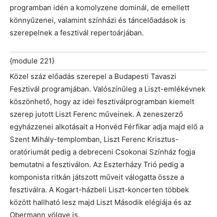
programban idén a komolyzene dominál, de emellett
könnyűzenei, valamint színházi és táncelőadások is
szerepelnek a fesztivál repertoárjában.
{module 221}
Közel száz előadás szerepel a Budapesti Tavaszi
Fesztivál programjában. Valószínűleg a Liszt-emlékévnek
köszönhető, hogy az idei fesztiválprogramban kiemelt
szerep jutott Liszt Ferenc műveinek. A zeneszerző
egyházzenei alkotásait a Honvéd Férfikar adja majd elő a
Szent Mihály-templomban, Liszt Ferenc Krisztus-
oratóriumát pedig a debreceni Csokonai Színház fogja
bemutatni a fesztiválon. Az Eszterházy Trió pedig a
komponista ritkán játszott műveit válogatta össze a
fesztiválra. A Kogart-házbeli Liszt-koncerten többek
között hallható lesz majd Liszt Második elégiája és az
Obermann völgye is.