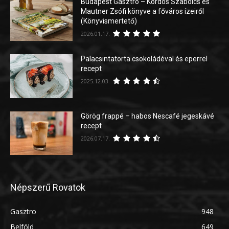
Budapest Gasztro – Kordos Szabolcs és
Mautner Zsófi könyve a főváros ízeiről
(Könyvismertető)
2026.01.17.
Palacsintatorta csokoládéval és eperrel
recept
2025.12.03.
Görög frappé – habos Nescafé jegeskávé
recept
2026.07.17.
Népszerű Rovatok
Gasztro
948
Belföld
649