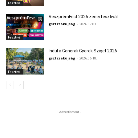
Fesztivál
VeszprémFest 2026 zenei fesztivál
gsztszakújság
-
2026.07.03.
Fesztivál
Indul a Generali Gyerek Sziget 2026
gsztszakújság
-
2026.06.18.
Fesztivál
- Advertisment -