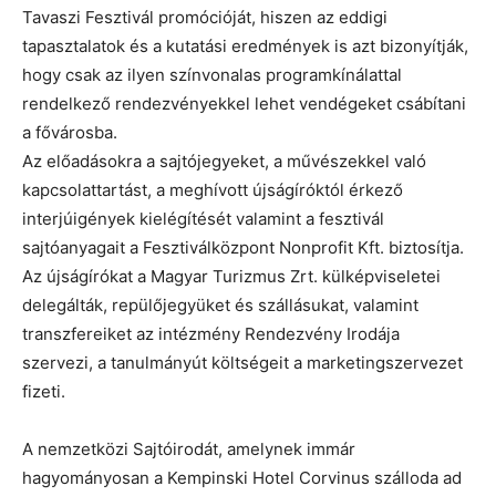
Tavaszi Fesztivál promócióját, hiszen az eddigi
tapasztalatok és a kutatási eredmények is azt bizonyítják,
hogy csak az ilyen színvonalas programkínálattal
rendelkező rendezvényekkel lehet vendégeket csábítani
a fővárosba.
Az előadásokra a sajtójegyeket, a művészekkel való
kapcsolattartást, a meghívott újságíróktól érkező
interjúigények kielégítését valamint a fesztivál
sajtóanyagait a Fesztiválközpont Nonprofit Kft. biztosítja.
Az újságírókat a Magyar Turizmus Zrt. külképviseletei
delegálták, repülőjegyüket és szállásukat, valamint
transzfereiket az intézmény Rendezvény Irodája
szervezi, a tanulmányút költségeit a marketingszervezet
fizeti.
A nemzetközi Sajtóirodát, amelynek immár
hagyományosan a Kempinski Hotel Corvinus szálloda ad