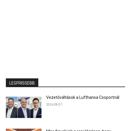
LEGFRISSEBB
Vezetőváltások a Lufthansa Csoportnál
2026.08.07.