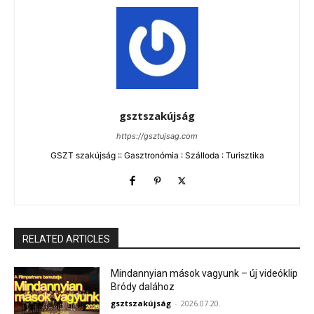
gsztszakújság
https://gsztujsag.com
GSZT szakújság :: Gasztronómia : Szálloda : Turisztika
RELATED ARTICLES
Mindannyian mások vagyunk – új videóklip
Bródy dalához
gsztszakújság
-
2026.07.20.