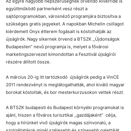
Az egyre nagyobb népszerűségnek örvendő Riverride is
együttműködő partnerként vesz részt a
sajtóprogramokban, városnéző programjára biztosítva a
szükséges gratis jegyeket. A napokban Michelin csillagot
kiérdemelt Onyx étterem fogásait is kóstolhatják az
újságírók. Nagy sikernek örvend a BTSZK ,,Újdonságok
Budapesten” nevű programja is, melyet a fővárosi
marketingszervezet kimondottan a Fesztivál újságírói
részére állított össze.
A március 20-ig itt tartózkodó újságírók pedig a VinCE
2011 rendezvényt is meglátogathatták, ahol kiváló magyar
borokat kóstoltak, és bor mesterkurzusokon vettek részt.
A BTSZK budapesti és Budapest környéki programokat is
ajánl, hiszen a főváros turisztikai ,,gazdájaként” célja,
hogy a hírünket vivő újságírók magas színvonalú, a
szolgáltatások minél szélesebb és színesebb palettáját