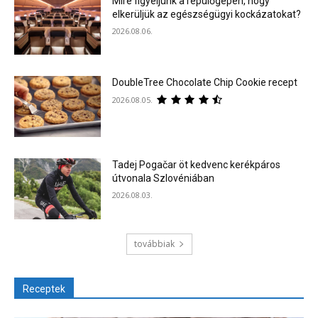
Mire figyeljünk a repülőgépen, hogy
elkerüljük az egészségügyi kockázatokat?
2026.08.06.
DoubleTree Chocolate Chip Cookie recept
2026.08.05.
Tadej Pogačar öt kedvenc kerékpáros
útvonala Szlovéniában
2026.08.03.
továbbiak
Receptek