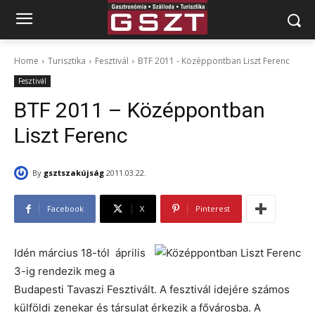
Home
Turisztika
Fesztivál
BTF 2011 - Középpontban Liszt Ferenc
Fesztivál
BTF 2011 – Középpontban
Liszt Ferenc
By
gsztszakújság
2011.03.22.
Facebook
X
Pinterest
Idén március 18-tól április
3-ig rendezik meg a
Budapesti Tavaszi Fesztivált. A fesztivál idejére számos
külföldi zenekar és társulat érkezik a fővárosba. A