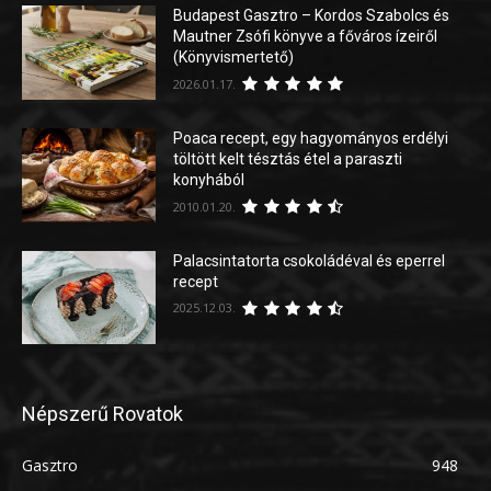
Budapest Gasztro – Kordos Szabolcs és
Mautner Zsófi könyve a főváros ízeiről
(Könyvismertető)
2026.01.17.
Poaca recept, egy hagyományos erdélyi
töltött kelt tésztás étel a paraszti
konyhából
2010.01.20.
Palacsintatorta csokoládéval és eperrel
recept
2025.12.03.
Népszerű Rovatok
Gasztro
948