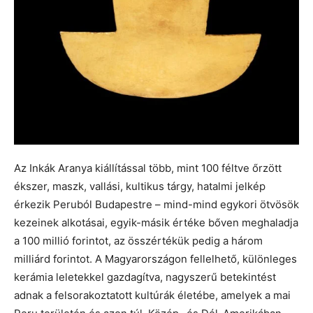
Az Inkák Aranya kiállítással több, mint 100 féltve őrzött
ékszer, maszk, vallási, kultikus tárgy, hatalmi jelkép
érkezik Peruból Budapestre – mind-mind egykori ötvösök
kezeinek alkotásai, egyik-másik értéke bőven meghaladja
a 100 millió forintot, az összértékük pedig a három
milliárd forintot. A Magyarországon fellelhető, különleges
kerámia leletekkel gazdagítva, nagyszerű betekintést
adnak a felsorakoztatott kultúrák életébe, amelyek a mai