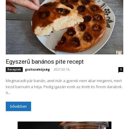
Egyszerű banános pite recept
gsztszakújság
-
2021.02.16.
Receptek
0
Megmaradt pár banán, amit már a gyerek nem akar megenni, mert
kezd barnulni a héja. Pedig igazán ezek az érett és finom darabok.
A...
bővebben