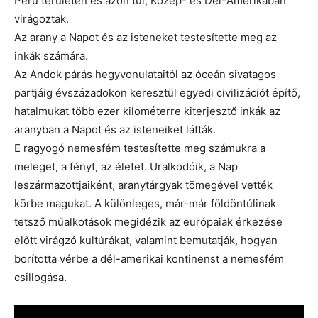
Peru területén és azon túl, Közép- és Dél-Amerikában
virágoztak.
Az arany a Napot és az isteneket testesítette meg az
inkák számára.
Az Andok párás hegyvonulataitól az óceán sivatagos
partjáig évszázadokon keresztül egyedi civilizációt építő,
hatalmukat több ezer kilométerre kiterjesztő inkák az
aranyban a Napot és az isteneiket látták.
E ragyogó nemesfém testesítette meg számukra a
meleget, a fényt, az életet. Uralkodóik, a Nap
leszármazottjaiként, aranytárgyak tömegével vették
körbe magukat. A különleges, már-már földöntúlinak
tetsző műalkotások megidézik az európaiak érkezése
előtt virágzó kultúrákat, valamint bemutatják, hogyan
borította vérbe a dél-amerikai kontinenst a nemesfém
csillogása.