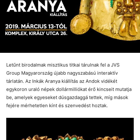
Letűnt birodalmak misztikus titkai tárulnak fel a JVS
Group Magyarország újabb nagyszabású interaktív
tárlatán. Az Inkák Aranya kiállítás az Andok vidékét
egykoron uraló népek dollármilliókat érő kincseit mutatja
be, amelyek egyeseket dúsgazdaggá tettek, míg mások
fejére mérhetetlen kínt és szenvedést hoztak.