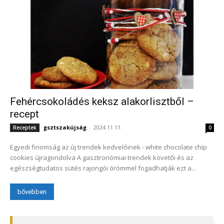
Fehércsokoládés keksz alakorlisztből –
recept
gsztszakújság
-
2024.11.11.
Receptek
0
Egyedi finomság az új trendek kedvelőinek - white chocolate chip
cookies újragondolva A gasztronómiai trendek követői és az
egészségtudatos sütés rajongói örömmel fogadhatják ezt a...
bővebben