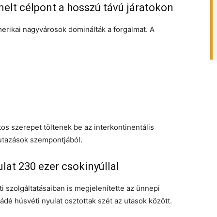
elt célpont a hosszú távú járatokon
erikai nagyvárosok dominálták a forgalmat. A
tos szerepet töltenek be az interkontinentális
 utazások szempontjából.
lat 230 ezer csokinyúllal
i szolgáltatásaiban is megjelenítette az ünnepi
dé húsvéti nyulat osztottak szét az utasok között.