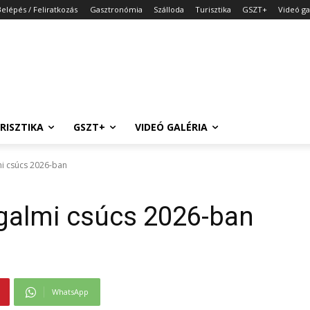
Belépés / Feliratkozás
Gasztronómia
Szálloda
Turisztika
GSZT+
Videó ga
RISZTIKA
GSZT+
VIDEÓ GALÉRIA
mi csúcs 2026-ban
rgalmi csúcs 2026-ban
WhatsApp