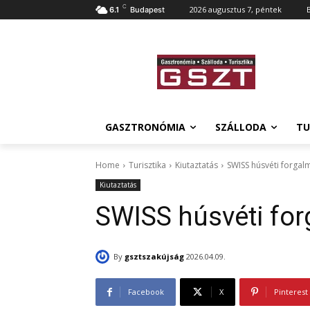
C
2026 augusztus 7, péntek
6.1
Budapest
GASZTRONÓMIA
SZÁLLODA
TU
Home
Turisztika
Kiutaztatás
SWISS húsvéti forgal
Kiutaztatás
SWISS húsvéti fo
By
gsztszakújság
2026.04.09.
Facebook
X
Pinterest