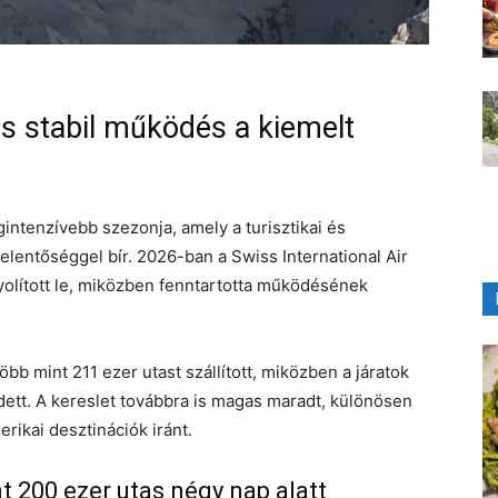
s stabil működés a kiemelt
gintenzívebb szezonja, amely a turisztikai és
jelentőséggel bír. 2026-ban a Swiss International Air
yolított le, miközben fenntartotta működésének
b mint 211 ezer utast szállított, miközben a járatok
ett. A kereslet továbbra is magas maradt, különösen
rikai desztinációk iránt.
t 200 ezer utas négy nap alatt