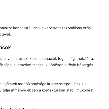
nalakra koncentrál, ahol a kereslet szezonálisan erős,
dtével.
tások
sal van a turisztikai desztinációk foglaltsági mutatóira.
áltsága jellemzően magas, különösen a rövid hétvégés
 és a járatok megbízhatósága kulcsszerepet játszik a
ISS teljesítménye ebben a kontextusban stabil működést