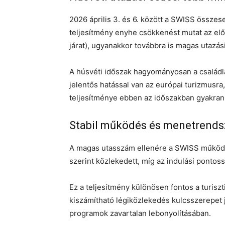
2026 április 3. és 6. között a SWISS összesen
teljesítmény enyhe csökkenést mutat az el
járat), ugyanakkor továbbra is magas utazási
A húsvéti időszak hagyományosan a családlá
jelentős hatással van az európai turizmusra,
teljesítménye ebben az időszakban gyakran i
Stabil működés és menetrends
A magas utasszám ellenére a SWISS működé
szerint közlekedett, míg az indulási pontoss
Ez a teljesítmény különösen fontos a turiszt
kiszámítható légiközlekedés kulcsszerepet já
programok zavartalan lebonyolításában.