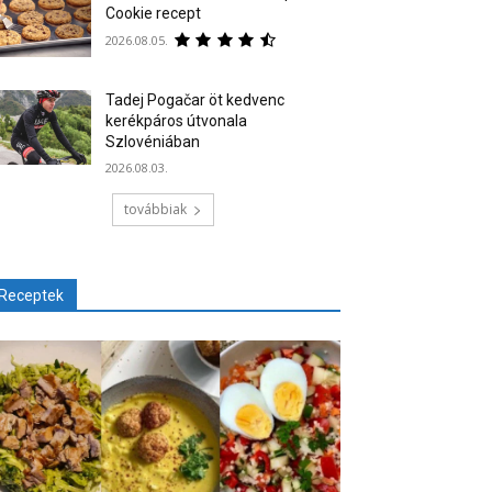
Cookie recept
2026.08.05.
Tadej Pogačar öt kedvenc
kerékpáros útvonala
Szlovéniában
2026.08.03.
továbbiak
Receptek