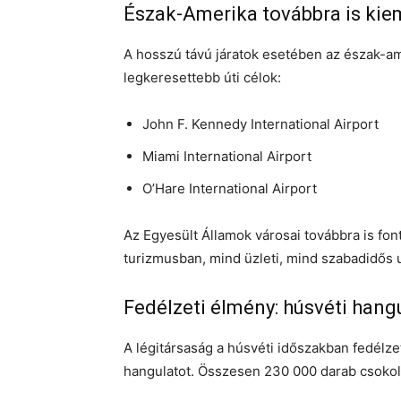
Észak-Amerika továbbra is kiem
A hosszú távú járatok esetében az észak-am
legkeresettebb úti célok:
John F. Kennedy International Airport
Miami International Airport
O’Hare International Airport
Az Egyesült Államok városai továbbra is fon
turizmusban, mind üzleti, mind szabadidős
Fedélzeti élmény: húsvéti hangu
A légitársaság a húsvéti időszakban fedélzet
hangulatot. Összesen 230 000 darab csokolá