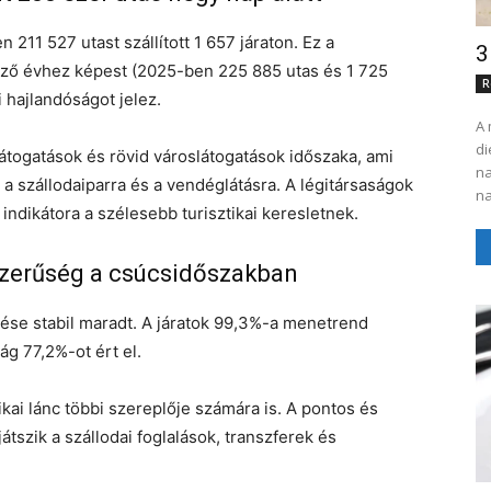
 211 527 utast szállított 1 657 járaton. Ez a
3
őző évhez képest (2025-ben 225 885 utas és 1 725
R
 hajlandóságot jelez.
A 
di
togatások és rövid városlátogatások időszaka, ami
na
 a szállodaiparra és a vendéglátásra. A légitársaságok
na
ndikátora a szélesebb turisztikai keresletnek.
zerűség a csúcsidőszakban
se stabil maradt. A járatok 99,3%-a menetrend
ág 77,2%-ot ért el.
ikai lánc többi szereplője számára is. A pontos és
tszik a szállodai foglalások, transzferek és