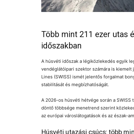
Több mint 211 ezer utas é
időszakban
A húsvéti időszak a légiközlekedés egyik le
vendéglátóipari szektor számára is kiemelt 
Lines (SWISS) ismét jelentős forgalmat bon
stabilitását és megbízhatóságát.
A 2026-os húsvéti hétvége során a SWISS töb
döntő többsége menetrend szerint közleked
az európai városlátogatások és az észak-ame
Húsvéti utazási csúcs: több min