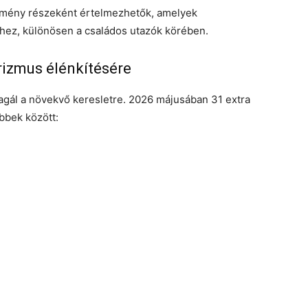
 élmény részeként értelmezhetők, amelyek
éhez, különösen a családos utazók körében.
rizmus élénkítésére
agál a növekvő keresletre. 2026 májusában 31 extra
öbbek között: