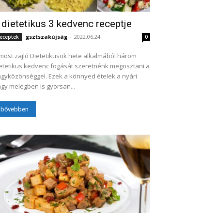
 dietetikus 3 kedvenc receptje
gsztszakújság
-
2022.06.24.
eceptek
0
most zajló Dietetikusok hete alkalmából három
etetikus kedvenc fogását szeretnénk megosztani a
gyközönséggel. Ezek a könnyed ételek a nyári
gy melegben is gyorsan...
bővebben