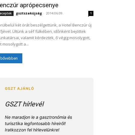
enczúr aprópecsenye
gsztszakújság
-
2014.06.09.
eceptek
1
rülbelül két órát beszélgettünk, a Hotel Benczúr új
fjével. Ültünk a séf fülkében, időnként bejöttek
nkatársai, valamit kérdeztek, ő végig mosolygott,
t mosolygott a...
bővebben
GSZT hírlevél
Ne maradjon le a gasztronómia és
turisztika legfontosabb híreiről!
Iratkozzon fel hírlevelünkre!