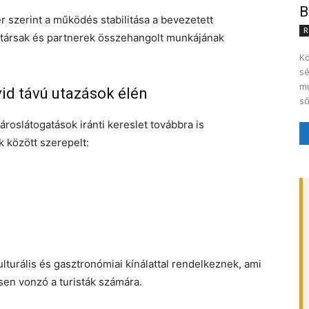
B
er szerint a működés stabilitása a bevezetett
R
társak és partnerek összehangolt munkájának
Kö
sé
mu
id távú utazások élén
ső
ároslátogatások iránti kereslet továbbra is
 között szerepelt:
turális és gasztronómiai kínálattal rendelkeznek, ami
en vonzó a turisták számára.