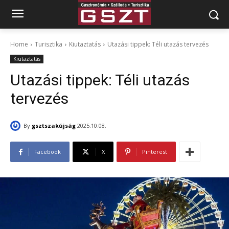
Home
Turisztika
Kiutaztatás
Utazási tippek: Téli utazás tervezés
Kiutaztatás
Utazási tippek: Téli utazás
tervezés
By
gsztszakújság
2025.10.08.
Facebook
X
Pinterest