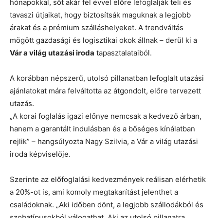
hónapokkal, sőt akár fél évvel előre lefoglalják téli és
tavaszi útjaikat, hogy biztosítsák maguknak a legjobb
árakat és a prémium szálláshelyeket. A trendváltás
mögött gazdasági és logisztikai okok állnak – derül ki a
Vár a világ utazási iroda
tapasztalataiból.
A korábban népszerű, utolsó pillanatban lefoglalt utazási
ajánlatokat mára felváltotta az átgondolt, előre tervezett
utazás.
„A korai foglalás igazi előnye nemcsak a kedvező árban,
hanem a garantált indulásban és a bőséges kínálatban
rejlik” – hangsúlyozta Nagy Szilvia, a Vár a világ utazási
iroda képviselője.
Szerinte az előfoglalási kedvezmények reálisan elérhetik
a 20%-ot is, ami komoly megtakarítást jelenthet a
családoknak. „Aki időben dönt, a legjobb szállodákból és
szobatípusokból válogathat. Aki az utolsó pillanatra