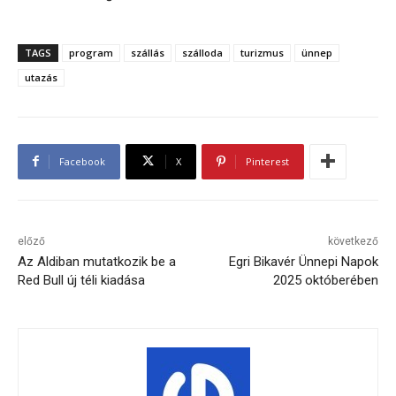
TAGS
program
szállás
szálloda
turizmus
ünnep
utazás
Facebook
X
Pinterest
előző
következő
Az Aldiban mutatkozik be a
Egri Bikavér Ünnepi Napok
Red Bull új téli kiadása
2025 októberében