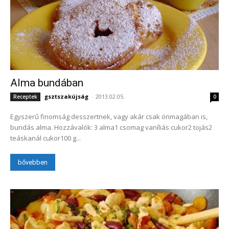
Alma bundában
gsztszakújság
-
2013.02.05.
Receptek
0
Egyszerű finomság desszertnek, vagy akár csak önmagában is,
bundás alma. Hozzávalók: 3 alma1 csomag vaníliás cukor2 tojás2
teáskanál cukor100 g...
bővebben