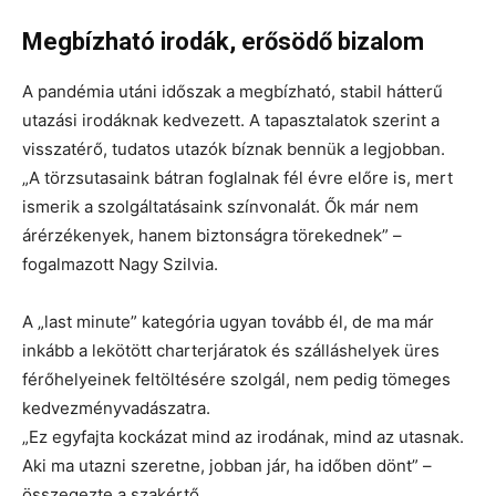
Megbízható irodák, erősödő bizalom
A pandémia utáni időszak a megbízható, stabil hátterű
utazási irodáknak kedvezett. A tapasztalatok szerint a
visszatérő, tudatos utazók bíznak bennük a legjobban.
„A törzsutasaink bátran foglalnak fél évre előre is, mert
ismerik a szolgáltatásaink színvonalát. Ők már nem
árérzékenyek, hanem biztonságra törekednek” –
fogalmazott Nagy Szilvia.
A „last minute” kategória ugyan tovább él, de ma már
inkább a lekötött charterjáratok és szálláshelyek üres
férőhelyeinek feltöltésére szolgál, nem pedig tömeges
kedvezményvadászatra.
„Ez egyfajta kockázat mind az irodának, mind az utasnak.
Aki ma utazni szeretne, jobban jár, ha időben dönt” –
összegezte a szakértő.