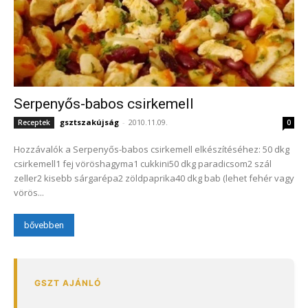
Serpenyős-babos csirkemell
gsztszakújság
-
2010.11.09.
Receptek
0
Hozzávalók a Serpenyős-babos csirkemell elkészítéséhez: 50 dkg
csirkemell1 fej vöröshagyma1 cukkini50 dkg paradicsom2 szál
zeller2 kisebb sárgarépa2 zöldpaprika40 dkg bab (lehet fehér vagy
vörös...
bővebben