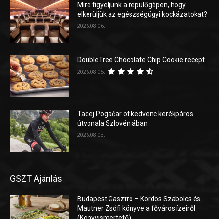
Mire figyeljünk a repülőgépen, hogy
elkerüljük az egészségügyi kockázatokat?
2026.08.06.
DoubleTree Chocolate Chip Cookie recept
2026.08.05.
Tadej Pogačar öt kedvenc kerékpáros
útvonala Szlovéniában
2026.08.03.
GSZT Ajánlás
Budapest Gasztro – Kordos Szabolcs és
Mautner Zsófi könyve a főváros ízeiről
(Könyvismertető)