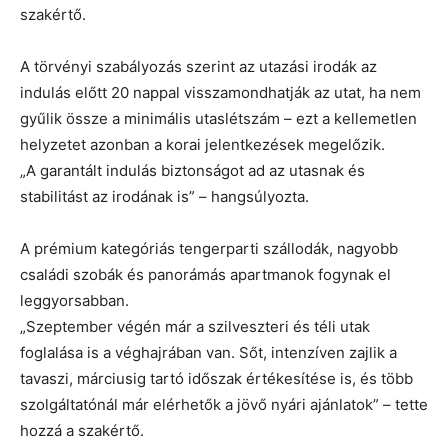
szakértő.
A törvényi szabályozás szerint az utazási irodák az
indulás előtt 20 nappal visszamondhatják az utat, ha nem
gyűlik össze a minimális utaslétszám – ezt a kellemetlen
helyzetet azonban a korai jelentkezések megelőzik.
„A garantált indulás biztonságot ad az utasnak és
stabilitást az irodának is” – hangsúlyozta.
A prémium kategóriás tengerparti szállodák, nagyobb
családi szobák és panorámás apartmanok fogynak el
leggyorsabban.
„Szeptember végén már a szilveszteri és téli utak
foglalása is a véghajrában van. Sőt, intenzíven zajlik a
tavaszi, márciusig tartó időszak értékesítése is, és több
szolgáltatónál már elérhetők a jövő nyári ajánlatok” – tette
hozzá a szakértő.