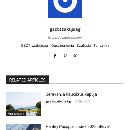
gsztszakújság
https://gsztujsag.com
GSZT szakújság :: Gasztronómia : Szálloda : Turisztika
RELATED ARTICLES
Jereván, a Kaukázus kapuja
gsztszakújság
-
2026.07.28.
Kiutaztatás
Henley Passport Index 2026 útlevél