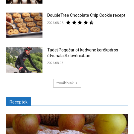
DoubleTree Chocolate Chip Cookie recept
2026.08.05.
Tadej Pogačar öt kedvenc kerékpáros
útvonala Szlovéniában
2026.08.03.
továbbiak
Receptek