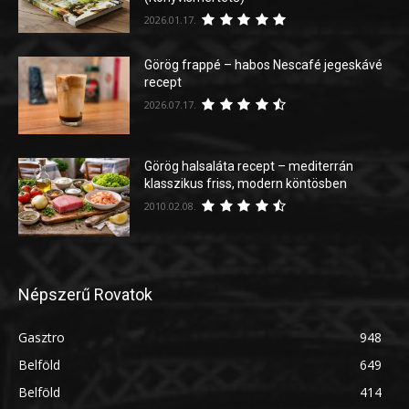
2026.01.17.
Görög frappé – habos Nescafé jegeskávé
recept
2026.07.17.
Görög halsaláta recept – mediterrán
klasszikus friss, modern köntösben
2010.02.08.
Népszerű Rovatok
Gasztro
948
Belföld
649
Belföld
414