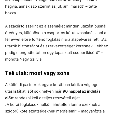
hagyja, annak szó szerint az jut, ami maradt” – tette
hozzá.
A szakértő szerint ez a szemlélet minden utazástípusnál
érvényes, különösen a csoportos körutazásoknál, ahol a
fél évvel előre történő foglalás mára alapelvárás lett. „Az
utazók biztonságot és szervezettséget keresnek – ehhez
pedig elengedhetetlen egy tapasztalt csoportkísérő” –
mondta Nagy Szilvia.
Téli utak: most vagy soha
A külföldi partnerek egyre korábban kérik a végleges
utaslistákat, sőt sok helyen már
90 nappal az indulás
előtt
rendezni kell a teljes részvételi díjat.
„A korai foglalások nélkül lehetetlen lenne ezeknek a
szigorú kötelezettségeknek megfelelni” – magyarázta a