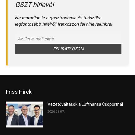
GSZT hírlevél
Ne maradjon le a gasztronómia és turisztika
legfontosabb híreiről! Iratkozzon fel hírlevelünkre!
Friss Hírek
Vezetőváltások a Lufthansa Csoportnál
2026.08.07.