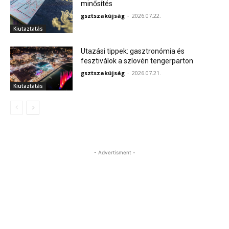
minősítés
gsztszakújság
-
2026.07.22.
Kiutaztatás
Utazási tippek: gasztronómia és
fesztiválok a szlovén tengerparton
gsztszakújság
-
2026.07.21.
Kiutaztatás
- Advertisment -