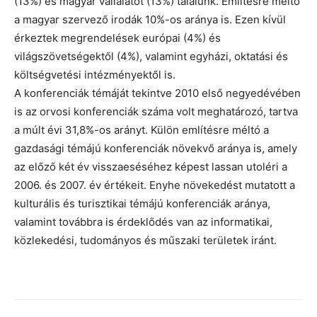
(13%) és magyar vállalatot (13%) találunk. Említésre méltó
a magyar szervező irodák 10%-os aránya is. Ezen kívül
érkeztek megrendelések európai (4%) és
világszövetségektől (4%), valamint egyházi, oktatási és
költségvetési intézményektől is.
A konferenciák témáját tekintve 2010 első negyedévében
is az orvosi konferenciák száma volt meghatározó, tartva
a múlt évi 31,8%-os arányt. Külön említésre méltó a
gazdasági témájú konferenciák növekvő aránya is, amely
az előző két év visszaeséséhez képest lassan utoléri a
2006. és 2007. év értékeit. Enyhe növekedést mutatott a
kulturális és turisztikai témájú konferenciák aránya,
valamint továbbra is érdeklődés van az informatikai,
közlekedési, tudományos és műszaki területek iránt.