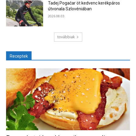
Tadej Pogačar öt kedvenc kerékpáros
útvonala Szlovéniában
2026.08.03.
továbbiak
Receptek