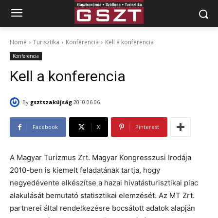
Home
Turisztika
Konferencia
Kell a konferencia
Konferencia
Kell a konferencia
By
gsztszakújság
2010.06.06.
Facebook
X
Pinterest
A Magyar Turizmus Zrt. Magyar Kongresszusi Irodája
2010-ben is kiemelt feladatának tartja, hogy
negyedévente elkészítse a hazai hivatásturisztikai piac
alakulását bemutató statisztikai elemzését. Az MT Zrt.
partnerei által rendelkezésre bocsátott adatok alapján