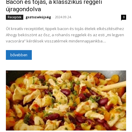
Bacon és tojás, a klasszikus reggeli
újragondolva
gsztszakújság
-
2024.09.24.
Receptek
0
Öt kreatív receptötlet, tippek bacon és tojás ételek elkészítéséhez
Ahogy beköszönt az ősz, a rohanós reggelek és az esti „mi legyen
vacsorára” kérdések visszatérnek mindennapjainkba....
bővebben