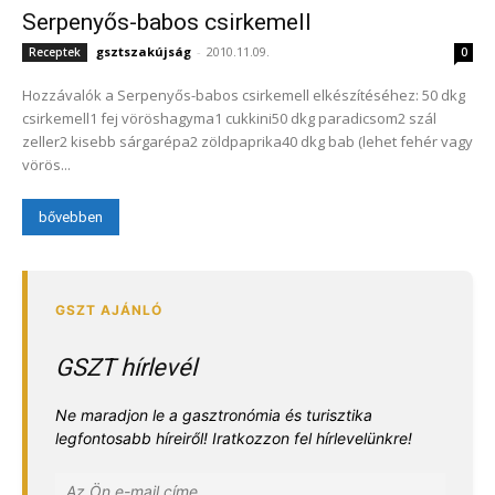
Serpenyős-babos csirkemell
gsztszakújság
-
2010.11.09.
Receptek
0
Hozzávalók a Serpenyős-babos csirkemell elkészítéséhez: 50 dkg
csirkemell1 fej vöröshagyma1 cukkini50 dkg paradicsom2 szál
zeller2 kisebb sárgarépa2 zöldpaprika40 dkg bab (lehet fehér vagy
vörös...
bővebben
GSZT hírlevél
Ne maradjon le a gasztronómia és turisztika
legfontosabb híreiről! Iratkozzon fel hírlevelünkre!