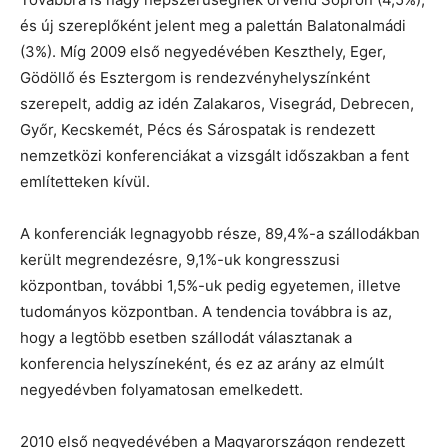
és új szereplőként jelent meg a palettán Balatonalmádi
(3%). Míg 2009 első negyedévében Keszthely, Eger,
Gödöllő és Esztergom is rendezvényhelyszínként
szerepelt, addig az idén Zalakaros, Visegrád, Debrecen,
Győr, Kecskemét, Pécs és Sárospatak is rendezett
nemzetközi konferenciákat a vizsgált időszakban a fent
említetteken kívül.
A konferenciák legnagyobb része, 89,4%-a szállodákban
került megrendezésre, 9,1%-uk kongresszusi
központban, további 1,5%-uk pedig egyetemen, illetve
tudományos központban. A tendencia továbbra is az,
hogy a legtöbb esetben szállodát választanak a
konferencia helyszíneként, és ez az arány az elmúlt
negyedévben folyamatosan emelkedett.
2010 első negyedévében a Magyarországon rendezett