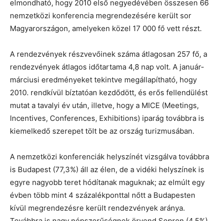
elmondható, hogy 2010 első negyedévében összesen 66
nemzetközi konferencia megrendezésére került sor
Magyarországon, amelyeken közel 17 000 fő vett részt.
A rendezvények részvevőinek száma átlagosan 257 fő, a
rendezvények átlagos időtartama 4,8 nap volt. A január-
márciusi eredményeket tekintve megállapítható, hogy
2010. rendkívül bíztatóan kezdődött, és erős fellendülést
mutat a tavalyi év után, illetve, hogy a MICE (Meetings,
Incentives, Conferences, Exhibitions) iparág továbbra is
kiemelkedő szerepet tölt be az ország turizmusában.
A nemzetközi konferenciák helyszínét vizsgálva továbbra
is Budapest (77,3%) áll az élen, de a vidéki helyszínek is
egyre nagyobb teret hódítanak maguknak; az elmúlt egy
évben több mint 4 százalékponttal nőtt a Budapesten
kívül megrendezésre került rendezvények aránya.
Továbbra is nagy népszerűségnek örvend Sopron (4,5%),