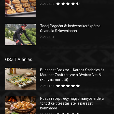
2026.08.05.
Tadej Pogačar öt kedvenc kerékpáros
útvonala Szlovéniában
2026.08.03.
GSZT Ajánlás
Budapest Gasztro – Kordos Szabolcs és
Mautner Zsófi könyve a főváros ízeiről
(Könyvismertető)
2026.01.17.
Poaca recept, egy hagyományos erdélyi
töltött kelt tésztás étel a paraszti
konyhából