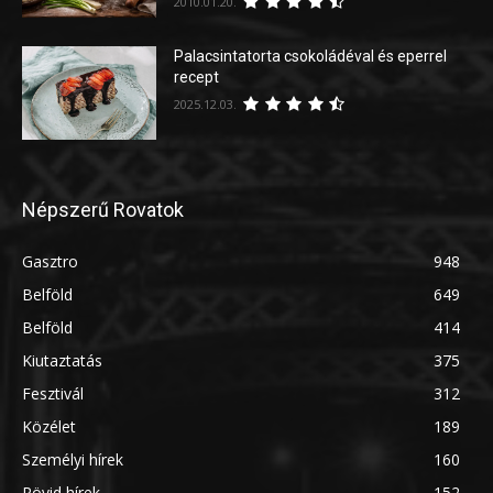
2010.01.20.
Palacsintatorta csokoládéval és eperrel
recept
2025.12.03.
Népszerű Rovatok
Gasztro
948
Belföld
649
Belföld
414
Kiutaztatás
375
Fesztivál
312
Közélet
189
Személyi hírek
160
Rövid hírek
152