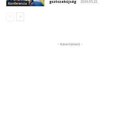
gsztszakújság
-
2026.05.22.
Konferencia
- Advertisment -