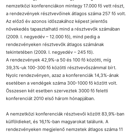
nemzetközi konferenciákon mintegy 17.000 fő vett részt,
a rendezvények résztvevőinek átlagos száma 257 fő volt.
Az előző év azonos időszakához képest jelentős
növekedés tapasztalható mind a résztvevők számában
(2009. I. negyedév – 12.000 fő), mind pedig a
rendezvényeken résztvevők átlagos számának
tekintetében (2009. I. negyedév – 245 fő).
A rendezvények 42,9%-a 50 és 100 fő közötti, míg
39,3%-uk 100-300 fő közötti résztvevőszámmal bírt.
Nyolc rendezvényen, azaz a konferenciák 14,3%-ának
esetében a vendégek száma 300-1000 fő között volt.
Összesen két esetben szerveztek 3000 fő feletti
konferenciát 2010 első három hónapjában.
A nemzetközi konferenciák résztvevői között 83,9%-ban
külföldieket, és 16,1%-ban magyarokat találunk. A
rendezvényeken megjelenő nemzetek átlagos száma 11