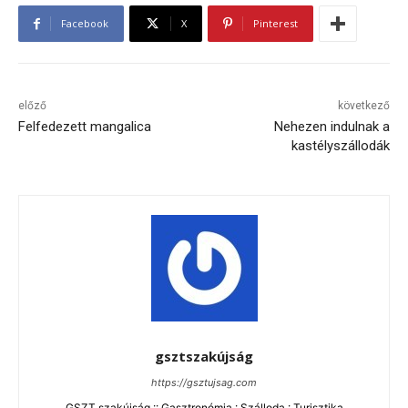
Facebook
X
Pinterest
előző
következő
Felfedezett mangalica
Nehezen indulnak a
kastélyszállodák
gsztszakújság
https://gsztujsag.com
GSZT szakújság :: Gasztronómia : Szálloda : Turisztika