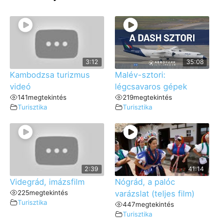
3:12
35:08
Kambodzsa turizmus
Malév-sztori:
videó
légcsavaros gépek
141
megtekintés
219
megtekintés
Turisztika
Turisztika
2:39
41:14
Videgrád, imázsfilm
Nógrád, a palóc
225
megtekintés
varázslat (teljes film)
Turisztika
447
megtekintés
Turisztika