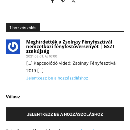
1 hozzászólás
Meghirdették a Zsolnay Fényfesztivál
nemzetközi fényfestőversenyét | GSZT
szakújság
2021.03.01. At 16:00
[…] Kapcsolódó videó: Zsolnay Fényfesztivál
2019 […]
Jelentkezz be a hozzászóláshoz
Válasz
JELENTKEZZ BE A HOZZÁSZÓLÁSHOZ