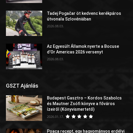
Tadej Pogačar öt kedvenc kerékpáros
útvonala Szlovéniában
2026.08.03.
Az Egyesült Államok nyerte a Bocuse
d’Or Americas 2026 versenyt
2026.08.03.
GSZT Ajánlás
Budapest Gasztro – Kordos Szabolcs
és Mautner Zsófi könyve a főváros
ízeiről (Könyvismertető)
2026.01.17.
Poaca recept, egy hagyományos erdélyi