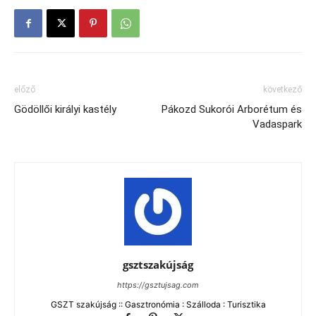
előző
következő
Gödöllői királyi kastély
Pákozd Sukorói Arborétum és
Vadaspark
gsztszakújság
https://gsztujsag.com
GSZT szakújság :: Gasztronómia : Szálloda : Turisztika