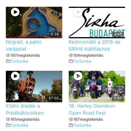
0:34
2:45
Nógrád, a palóc
Kedvcsináló a 2018-as
varázslat
SIRHA kiállításhoz
197
megtekintés
104
megtekintés
Turisztika
Turisztika
37:02
2:50
Kilátó átadás a
18. Harley-Davidson
Prédikálószéken
Open Road Fest
161
megtekintés
167
megtekintés
Turisztika
Turisztika