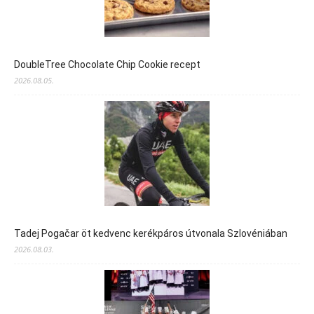
DoubleTree Chocolate Chip Cookie recept
2026.08.05.
Tadej Pogačar öt kedvenc kerékpáros útvonala Szlovéniában
2026.08.03.