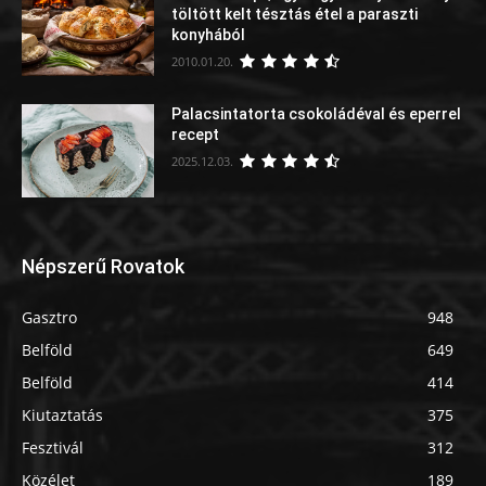
töltött kelt tésztás étel a paraszti
konyhából
2010.01.20.
Palacsintatorta csokoládéval és eperrel
recept
2025.12.03.
Népszerű Rovatok
Gasztro
948
Belföld
649
Belföld
414
Kiutaztatás
375
Fesztivál
312
Közélet
189