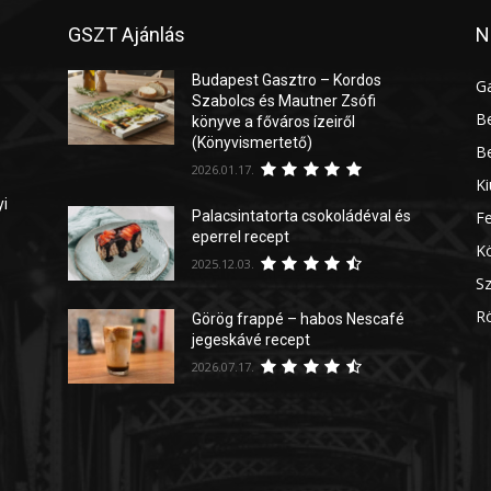
GSZT Ajánlás
N
Budapest Gasztro – Kordos
G
Szabolcs és Mautner Zsófi
Be
könyve a főváros ízeiről
(Könyvismertető)
Be
2026.01.17.
Ki
yi
Palacsintatorta csokoládéval és
Fe
eperrel recept
Kö
2025.12.03.
Sz
Rö
Görög frappé – habos Nescafé
jegeskávé recept
2026.07.17.