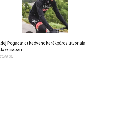
dej Pogačar öt kedvenc kerékpáros útvonala
zlovéniában
26.08.03.