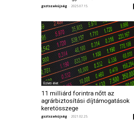
gsztszakújság
-
2025.07.15.
Üzleti élet
11 milliárd forintra nőtt az
agrárbiztosítási díjtámogatások
keretösszege
gsztszakújság
-
2021.02.25.