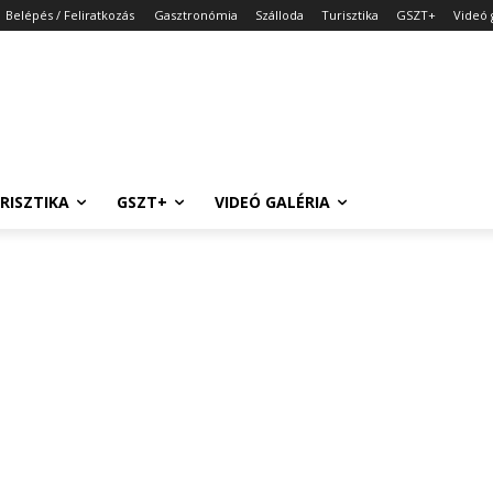
Belépés / Feliratkozás
Gasztronómia
Szálloda
Turisztika
GSZT+
Videó 
RISZTIKA
GSZT+
VIDEÓ GALÉRIA