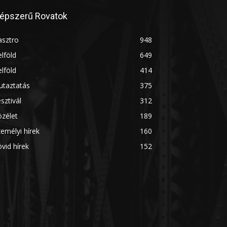
épszerű Rovatok
asztro
948
lföld
649
lföld
414
utaztatás
375
sztivál
312
zélet
189
emélyi hírek
160
vid hírek
152