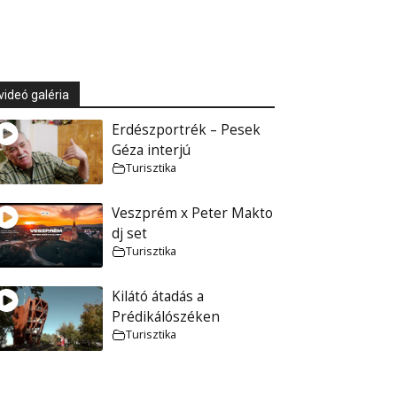
videó galéria
Erdészportrék – Pesek
Géza interjú
Turisztika
Veszprém x Peter Makto
dj set
Turisztika
Kilátó átadás a
Prédikálószéken
Turisztika