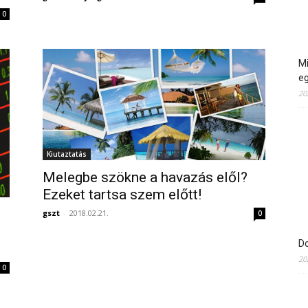
0
Mi
e
20
Kiutaztatás
Melegbe szökne a havazás elől?
Ezeket tartsa szem előtt!
gszt
-
2018.02.21.
0
Do
20
0