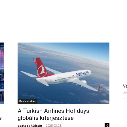
Ve
20
Kiutaztatás
A Turkish Airlines Holidays
s
globális kiterjesztése
gsztszakújság
-
2025.03.03.
0