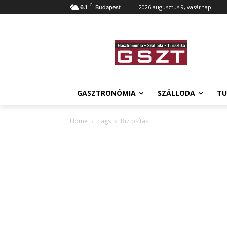
C
2026 augusztus 9, vasárnap
6.1
Budapest
GASZTRONÓMIA
SZÁLLODA
TU
Home
Tags
Biztosítás