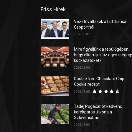
Friss Hírek
Vezetőváltások a Lufthansa
Csoportnál
2026.08.07.
Mire figyeljünk a repülőgépen,
hogy elkerüljük az egészségüg
kockázatokat?
2026.08.06.
DoubleTree Chocolate Chip
Cookie recept
2026.08.05.
Tadej Pogačar öt kedvenc
kerékpáros útvonala
Szlovéniában
2026.08.03.