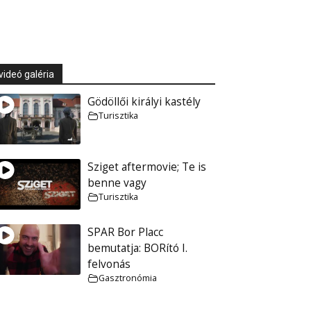
videó galéria
Gödöllői királyi kastély
Turisztika
Sziget aftermovie; Te is
benne vagy
Turisztika
SPAR Bor Placc
bemutatja: BORító I.
felvonás
Gasztronómia