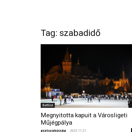
Tag: szabadidő
Belföld
Megnyitotta kapuit a Városligeti
Műjégpálya
gsztszakújság
-
2023.11.21.