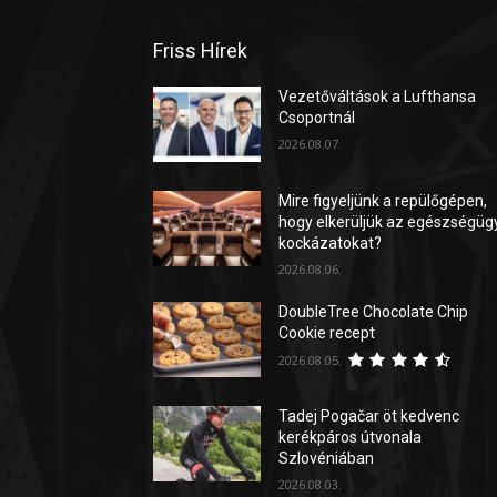
Friss Hírek
Vezetőváltások a Lufthansa
Csoportnál
2026.08.07.
Mire figyeljünk a repülőgépen,
hogy elkerüljük az egészségüg
kockázatokat?
2026.08.06.
DoubleTree Chocolate Chip
Cookie recept
2026.08.05.
Tadej Pogačar öt kedvenc
kerékpáros útvonala
Szlovéniában
2026.08.03.