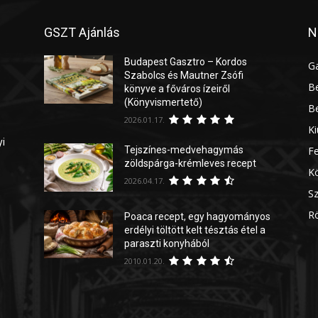
GSZT Ajánlás
N
Budapest Gasztro – Kordos
G
Szabolcs és Mautner Zsófi
Be
könyve a főváros ízeiről
(Könyvismertető)
Be
2026.01.17.
Ki
yi
Tejszínes-medvehagymás
Fe
zöldspárga-krémleves recept
Kö
2026.04.17.
Sz
Rö
Poaca recept, egy hagyományos
erdélyi töltött kelt tésztás étel a
paraszti konyhából
2010.01.20.