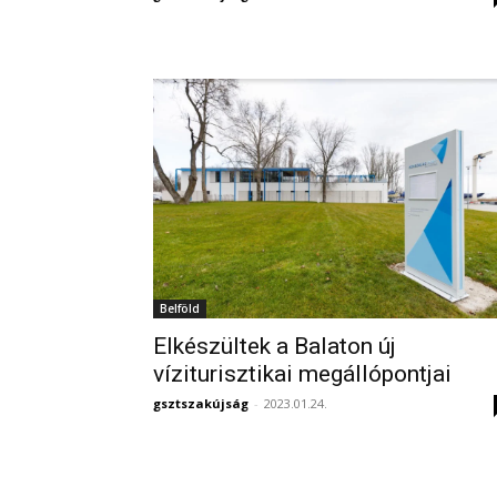
Belföld
Elkészültek a Balaton új
víziturisztikai megállópontjai
gsztszakújság
-
2023.01.24.