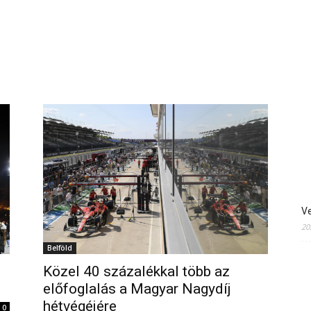
Ve
20
Belföld
Közel 40 százalékkal több az
előfoglalás a Magyar Nagydíj
hétvégéjére
0