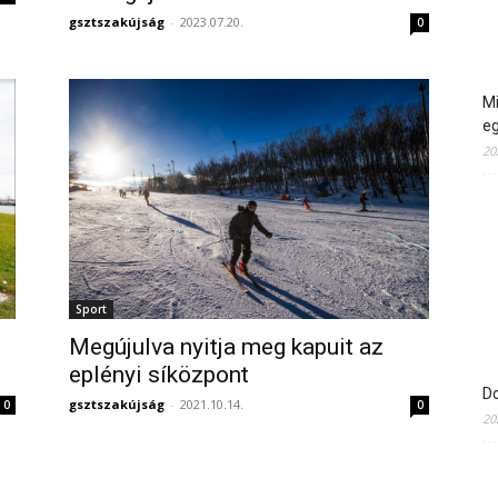
gsztszakújság
-
2023.07.20.
0
Mi
e
20
Sport
Megújulva nyitja meg kapuit az
eplényi síközpont
Do
gsztszakújság
-
2021.10.14.
0
0
20