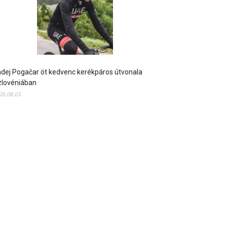
dej Pogačar öt kedvenc kerékpáros útvonala
zlovéniában
26.08.03.