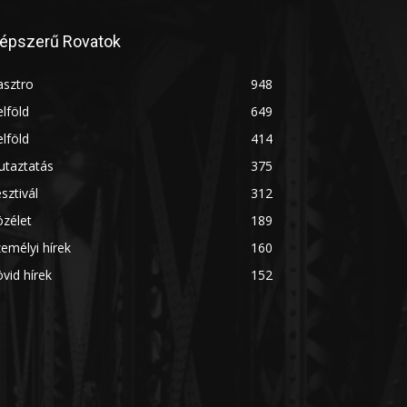
épszerű Rovatok
asztro
948
lföld
649
lföld
414
utaztatás
375
sztivál
312
zélet
189
emélyi hírek
160
vid hírek
152