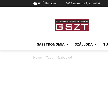
C
2026 augusztus 8, szombat
6.1
Budapest
GASZTRONÓMIA
SZÁLLODA
TU
Home
Tags
Szabadidő