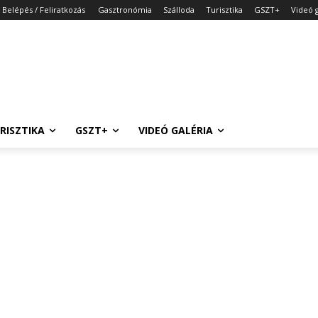
Belépés / Feliratkozás
Gasztronómia
Szálloda
Turisztika
GSZT+
Videó g
RISZTIKA
GSZT+
VIDEÓ GALÉRIA