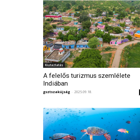
Kiutaztatás
A felelős turizmus szemlélete
Indiában
gsztszakújság
-
2025.09.18.