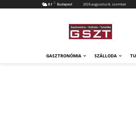
C
2026 augusztus 8, szombat
6.1
Budapest
GASZTRONÓMIA
SZÁLLODA
TU