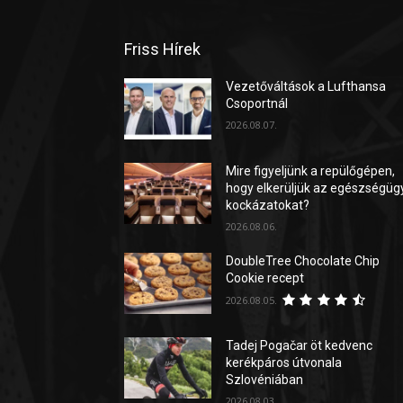
Friss Hírek
Vezetőváltások a Lufthansa
Csoportnál
2026.08.07.
Mire figyeljünk a repülőgépen,
hogy elkerüljük az egészségüg
kockázatokat?
2026.08.06.
DoubleTree Chocolate Chip
Cookie recept
2026.08.05.
Tadej Pogačar öt kedvenc
kerékpáros útvonala
Szlovéniában
2026.08.03.