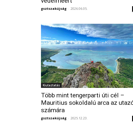
védelméért
gsztszakújság
-
2026.06.05.
Kiutaztatás
Több mint tengerparti úti cél –
Mauritius sokoldalú arca az utaz
számára
gsztszakújság
-
2025.12.23.