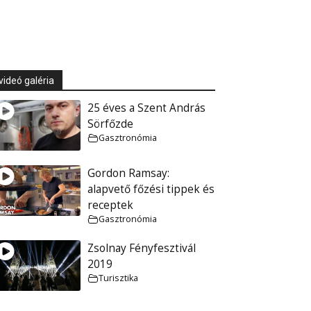
videó galéria
25 éves a Szent András
Sörfőzde
Gasztronómia
Gordon Ramsay:
alapvető főzési tippek és
receptek
Gasztronómia
Zsolnay Fényfesztivál
2019
Turisztika