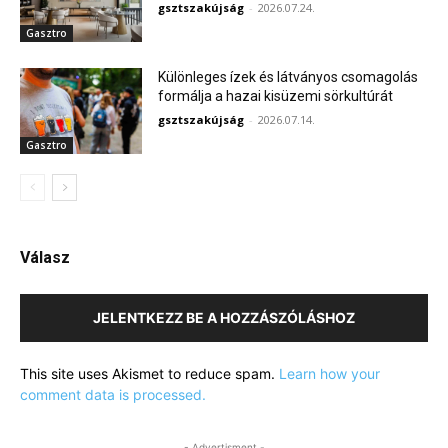
gsztszakújság
-
2026.07.24.
Gasztro
Különleges ízek és látványos csomagolás
formálja a hazai kisüzemi sörkultúrát
gsztszakújság
-
2026.07.14.
Gasztro
Válasz
JELENTKEZZ BE A HOZZÁSZÓLÁSHOZ
This site uses Akismet to reduce spam.
Learn how your
comment data is processed.
- Advertisment -