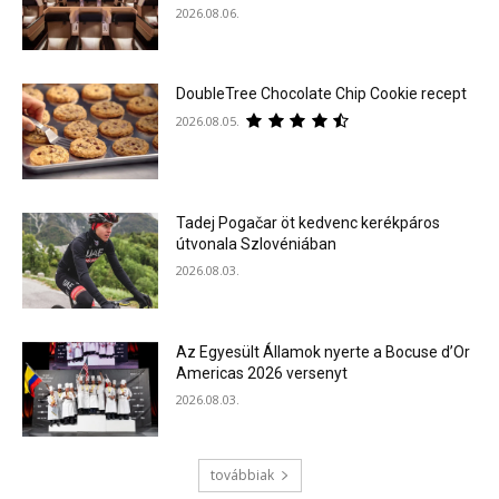
2026.08.06.
DoubleTree Chocolate Chip Cookie recept
2026.08.05.
Tadej Pogačar öt kedvenc kerékpáros
útvonala Szlovéniában
2026.08.03.
Az Egyesült Államok nyerte a Bocuse d’Or
Americas 2026 versenyt
2026.08.03.
továbbiak