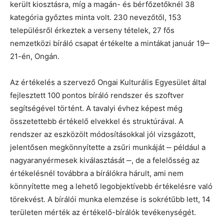
került kiosztásra, míg a magán- és bérfőzetőknél 38
kategória győztes minta volt. 230 nevezőtől, 153
településről érkeztek a verseny tételek, 27 fős
nemzetközi bíráló csapat értékelte a mintákat január 19‒
21-én, Ongán.
Az értékelés a szervező Ongai Kulturális Egyesület által
fejlesztett 100 pontos bíráló rendszer és szoftver
segítségével történt. A tavalyi évhez képest még
összetettebb értékelő elvekkel és struktúrával. A
rendszer az eszközölt módosításokkal jól vizsgázott,
jelentősen megkönnyítette a zsűri munkáját ‒ például a
nagyaranyérmesek kiválasztását ‒, de a felelősség az
értékelésnél továbbra a bírálókra hárult, ami nem
könnyítette meg a lehető legobjektívebb értékelésre való
törekvést. A bírálói munka elemzése is sokrétűbb lett, 14
területen mérték az értékelő-bírálók tevékenységét.