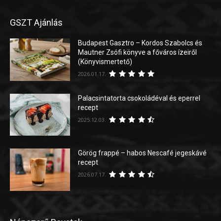
GSZT Ajánlás
Budapest Gasztro – Kordos Szabolcs és
Mautner Zsófi könyve a főváros ízeiről
(Könyvismertető)
2026.01.17.
Palacsintatorta csokoládéval és eperrel
recept
2025.12.03.
Görög frappé – habos Nescafé jegeskávé
recept
2026.07.17.