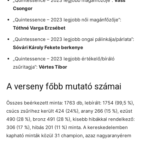
„Quintessence – 2023 legjobb magánfőzője”:
Vass
Csongor
„Quintessence – 2023 legjobb női magánfőzője”:
Tóthné Varga Erzsébet
„Quintessence – 2023 legjobb ongai pálinkája/párlata”:
Sóvári Károly Fekete berkenye
„Quintessence – 2023 legjobb értékelő/bíráló
zsűritagja”:
Vértes Tibor
A verseny főbb mutató számai
Összes beérkezett minta: 1763 db, lebírált: 1754 (99,5 %),
csúcs zsűrihez került 424 (24%), arany 266 (15 %), ezüst
490 (28 %), bronz 491 (28 %), kisebb hibákkal rendelkező:
306 (17 %), hibás 201 (11 %) minta. A kereskedelemben
kapható minták közül 31 champion, azaz nagyaranyérem