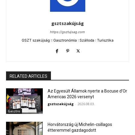
gsztszakújság
https://gsztujsag.com
GSZT szakújság :: Gasztronómia : Szálloda : Turisztika
RELATED ARTICLES
Az Egyesült Államok nyerte a Bocuse d’Or
Americas 2026 versenyt
gsztszakújság
-
2026.08.03.
Gasztro
Horvátország új Michelin-csillagos
étteremmel gazdagodott