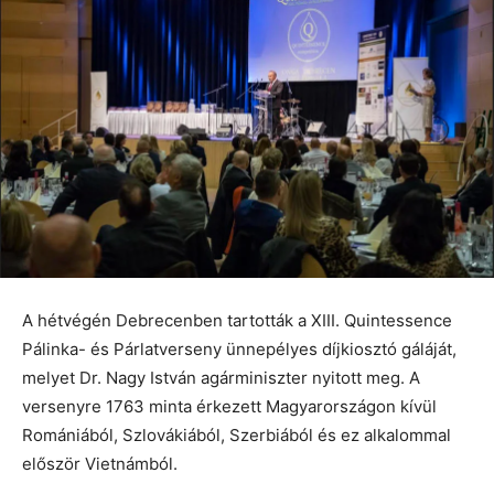
A hétvégén Debrecenben tartották a XIII. Quintessence
Pálinka- és Párlatverseny ünnepélyes díjkiosztó gáláját,
melyet Dr. Nagy István agárminiszter nyitott meg. A
versenyre 1763 minta érkezett Magyarországon kívül
Romániából, Szlovákiából, Szerbiából és ez alkalommal
először Vietnámból.