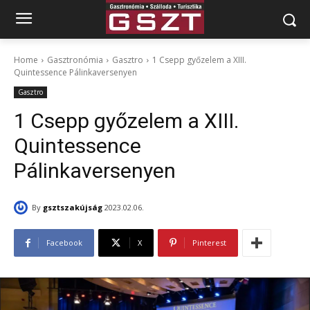
Home
Gasztronómia
Gasztro
1 Csepp győzelem a XIII.
Quintessence Pálinkaversenyen
Gasztro
1 Csepp győzelem a XIII.
Quintessence
Pálinkaversenyen
By
gsztszakújság
2023.02.06.
Facebook
X
Pinterest