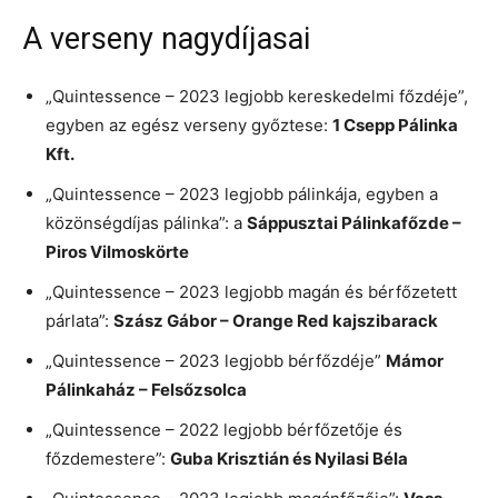
A verseny nagydíjasai
„Quintessence – 2023 legjobb kereskedelmi főzdéje”,
egyben az egész verseny győztese:
1 Csepp Pálinka
Kft.
„Quintessence – 2023 legjobb pálinkája, egyben a
közönségdíjas pálinka”: a
Sáppusztai Pálinkafőzde –
Piros Vilmoskörte
„Quintessence – 2023 legjobb magán és bérfőzetett
párlata”:
Szász Gábor – Orange Red kajszibarack
„Quintessence – 2023 legjobb bérfőzdéje”
Mámor
Pálinkaház – Felsőzsolca
„Quintessence – 2022 legjobb bérfőzetője és
főzdemestere”:
Guba Krisztián és Nyilasi Béla