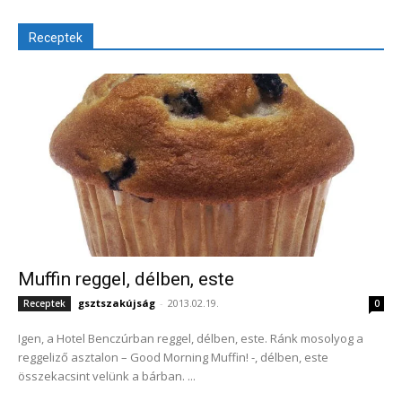
Receptek
Muffin reggel, délben, este
gsztszakújság
-
2013.02.19.
Receptek
0
Igen, a Hotel Benczúrban reggel, délben, este. Ránk mosolyog a
reggeliző asztalon – Good Morning Muffin! -, délben, este
összekacsint velünk a bárban. ...