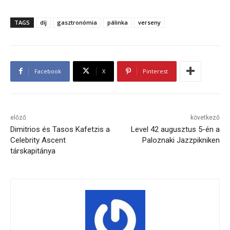
TAGS
díj
gasztronómia
pálinka
verseny
Facebook
X
Pinterest
előző
következő
Dimitrios és Tasos Kafetzis a
Level 42 augusztus 5-én a
Celebrity Ascent
Paloznaki Jazzpikniken
társkapitánya