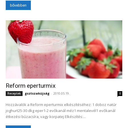
bővebben
Reform eperturmix
gsztszakújság
-
2010.05.19.
Receptek
0
Hozzávalók a Reform eperturmix elkészítéséhez: 1 doboz natúr
joghurt25-30 dkg eper1-2 evőkanál méz1 mentalevél1 evőkanál
étkezési búzacsíra, vagy korpatej Elkészítés:...