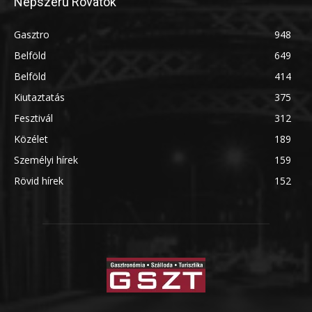
Népszerű Rovatok
Gasztro
948
Belföld
649
Belföld
414
Kiutaztatás
375
Fesztivál
312
Közélet
189
Személyi hírek
159
Rövid hírek
152