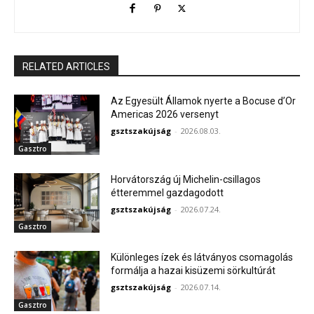
RELATED ARTICLES
Az Egyesült Államok nyerte a Bocuse d’Or
Americas 2026 versenyt
gsztszakújság
-
2026.08.03.
Gasztro
Horvátország új Michelin-csillagos
étteremmel gazdagodott
gsztszakújság
-
2026.07.24.
Gasztro
Különleges ízek és látványos csomagolás
formálja a hazai kisüzemi sörkultúrát
gsztszakújság
-
2026.07.14.
Gasztro