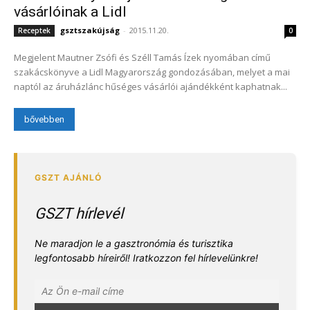
vásárlóinak a Lidl
gsztszakújság
-
2015.11.20.
Receptek
0
Megjelent Mautner Zsófi és Széll Tamás Ízek nyomában című
szakácskönyve a Lidl Magyarország gondozásában, melyet a mai
naptól az áruházlánc hűséges vásárlói ajándékként kaphatnak...
bővebben
GSZT hírlevél
Ne maradjon le a gasztronómia és turisztika
legfontosabb híreiről! Iratkozzon fel hírlevelünkre!