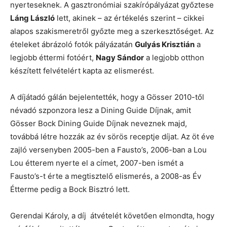
nyerteseknek. A gasztronómiai szakírópályázat győztese
Láng László
lett, akinek – az értékelés szerint – cikkei
alapos szakismeretről győzte meg a szerkesztőséget. Az
ételeket ábrázoló fotók pályázatán
Gulyás Krisztián
a
legjobb éttermi fotóért,
Nagy Sándor
a legjobb otthon
készített felvételért kapta az elismerést.
A díjátadó gálán bejelentették, hogy a Gösser 2010-től
névadó szponzora lesz a Dining Guide Díjnak, amit
Gösser Bock Dining Guide Díjnak neveznek majd,
továbbá létre hozzák az év sörös receptje díjat. Az öt éve
zajló versenyben 2005-ben a Fausto’s, 2006-ban a Lou
Lou étterem nyerte el a címet, 2007-ben ismét a
Fausto’s-t érte a megtisztelő elismerés, a 2008-as Év
Étterme pedig a Bock Bisztró lett.
Gerendai Károly, a díj átvételét követően elmondta, hogy