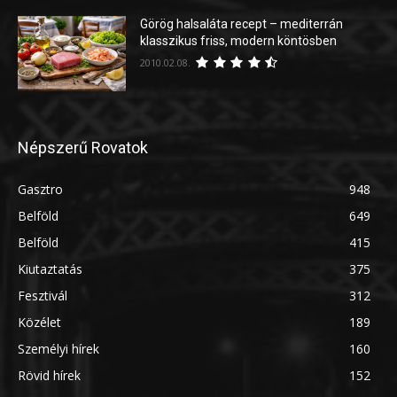
Görög halsaláta recept – mediterrán
klasszikus friss, modern köntösben
2010.02.08.
Népszerű Rovatok
Gasztro
948
Belföld
649
Belföld
415
Kiutaztatás
375
Fesztivál
312
Közélet
189
Személyi hírek
160
Rövid hírek
152