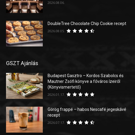
2026.08.06.
DoubleTree Chocolate Chip Cookie recept
2026.08.05.
GSZT Ajánlás
Budapest Gasztro – Kordos Szabolcs és
Mautner Zsófi könyve a főváros ízeiről
(Könyvismertető)
2026.01.17.
Görög frappé – habos Nescafé jegeskávé
recept
2026.07.17.