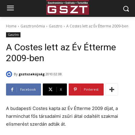
Home
Gasztronómia
Gasztro
A Costes lett az Év Étterme 2009-ben
Gasztro
A Costes lett az Év Étterme
2009-ben
By
gsztszakújság
2010.02.08.
Facebook
X
Pinterest
A budapesti Costes kapta az Év Étterme 2009 díjat, a
harminchat fős társadalmi zsűri által odaítélt szakmai
elismerést szerdán adták át.