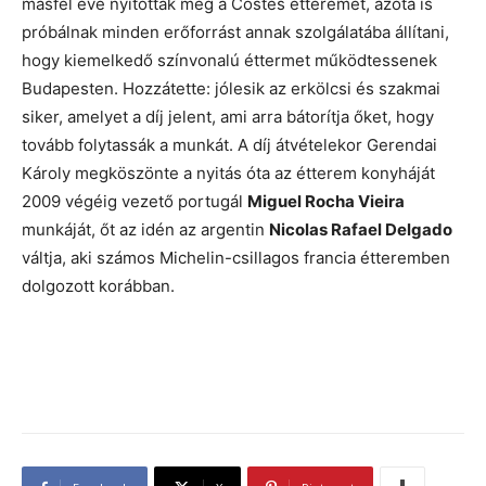
másfél éve nyitották meg a Costes étteremet, azóta is
próbálnak minden erőforrást annak szolgálatába állítani,
hogy kiemelkedő színvonalú éttermet működtessenek
Budapesten. Hozzátette: jólesik az erkölcsi és szakmai
siker, amelyet a díj jelent, ami arra bátorítja őket, hogy
tovább folytassák a munkát. A díj átvételekor Gerendai
Károly megköszönte a nyitás óta az étterem konyháját
2009 végéig vezető portugál
Miguel Rocha Vieira
munkáját, őt az idén az argentin
Nicolas Rafael Delgado
váltja, aki számos Michelin-csillagos francia étteremben
dolgozott korábban.