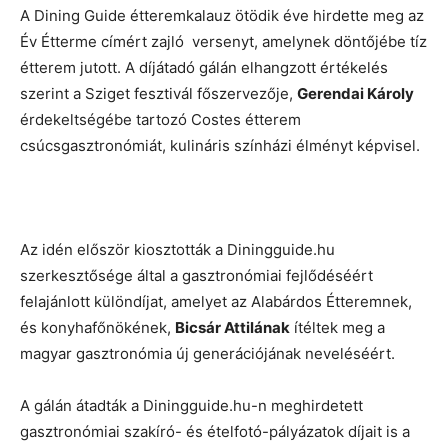
A Dining Guide étteremkalauz ötödik éve hirdette meg az
Év Étterme címért zajló versenyt, amelynek döntőjébe tíz
étterem jutott. A díjátadó gálán elhangzott értékelés
szerint a Sziget fesztivál főszervezője,
Gerendai Károly
érdekeltségébe tartozó Costes étterem
csúcsgasztronómiát, kulináris színházi élményt képvisel.
Az idén először kiosztották a Diningguide.hu
szerkesztősége által a gasztronómiai fejlődéséért
felajánlott különdíjat, amelyet az Alabárdos Étteremnek,
és konyhafőnökének,
Bicsár Attilának
ítéltek meg a
magyar gasztronómia új generációjának neveléséért.
A gálán átadták a Diningguide.hu-n meghirdetett
gasztronómiai szakíró- és ételfotó-pályázatok díjait is a