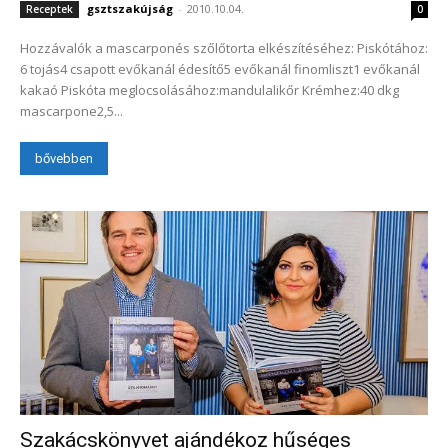
gsztszakújság
-
2010.10.04.
Receptek
0
Hozzávalók a mascarponés szőlőtorta elkészítéséhez: Piskótához:
6 tojás4 csapott evőkanál édesítő5 evőkanál finomliszt1 evőkanál
kakaó Piskóta meglocsolásához:mandulalikőr Krémhez:40 dkg
mascarpone2,5...
bővebben
Szakácskönyvet ajándékoz hűséges